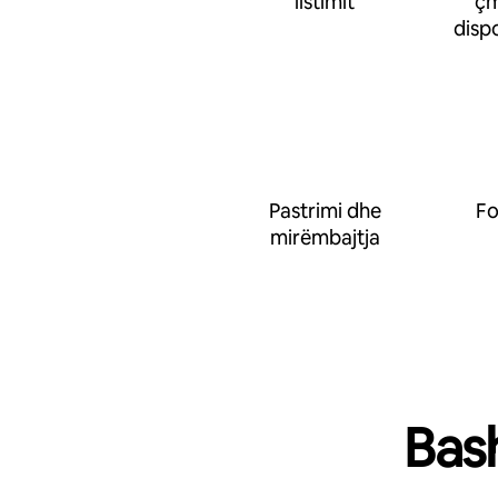
listimit
çm
disp
Pastrimi dhe
Fo
mirëmbajtja
Bas