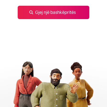
Gjej një bashkëpritës