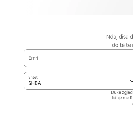
Ndaj disa d
do të të
Emri
Shteti
SHBA
Duke zgjedh
lidhje me 