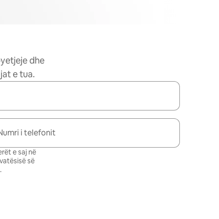
pyetjeje dhe
at e tua.
Numri i telefonit
rët e saj në
ivatësisë së
.