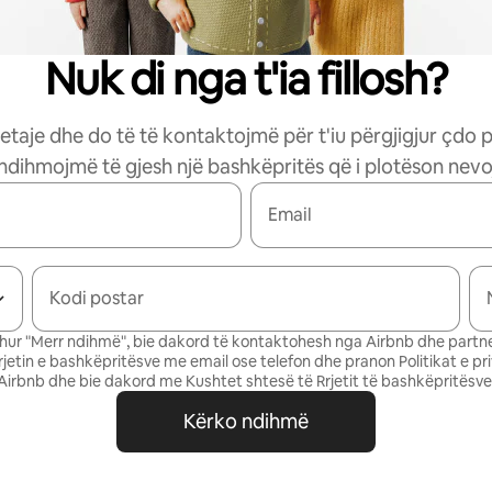
Nuk di nga t'ia fillosh?
etaje dhe do të të kontaktojmë për t'iu përgjigjur çdo 
 ndihmojmë të gjesh një bashkëpritës që i plotëson nevoj
Email
Kodi postar
ur "Merr ndihmë", bie dakord të kontaktohesh nga Airbnb dhe partne
Rrjetin e bashkëpritësve me email ose telefon dhe pranon
Politikat e pr
Airbnb
dhe bie dakord me
Kushtet shtesë të Rrjetit të bashkëpritësve
Kërko ndihmë