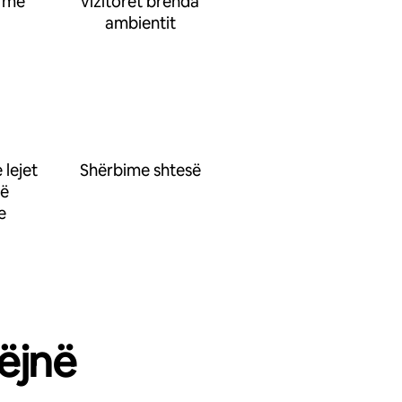
 me
vizitorët brenda
ambientit
 lejet
Shërbime shtesë
së
e
ëjnë