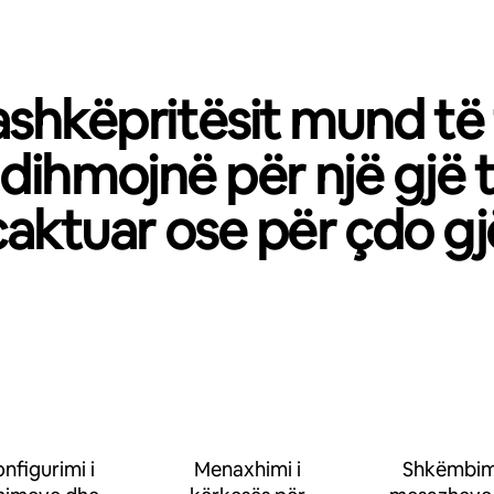
shkëpritësit mund të
dihmojnë për një gjë 
caktuar ose për çdo gj
nfigurimi i
Menaxhimi i
Shkëmbimi