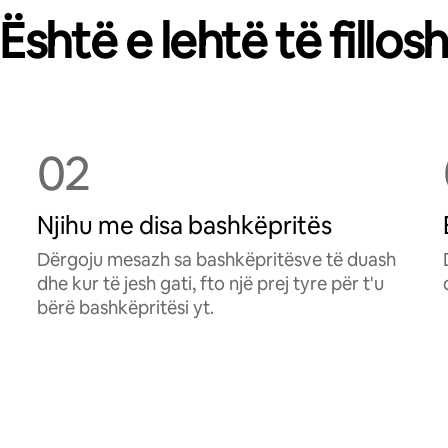
Është e lehtë të fillos
02
Njihu me disa bashkëpritës
Dërgoju mesazh sa bashkëpritësve të duash
dhe kur të jesh gati, fto një prej tyre për t'u
bërë bashkëpritësi yt.