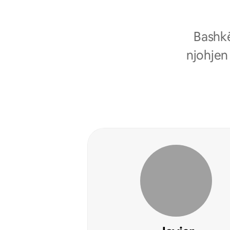
Bashkë
njohjen