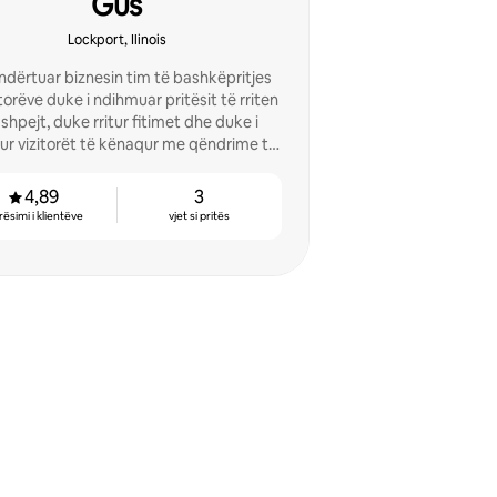
Gus
Lockport, Ilinois
dërtuar biznesin tim të bashkëpritjes
itorëve duke i ndihmuar pritësit të rriten
shpejt, duke rritur fitimet dhe duke i
ur vizitorët të kënaqur me qëndrime të
drueshme me 5 yje. Le të fitojmë së
bashku
4,89
3
rësimi i klientëve
vjet si pritës