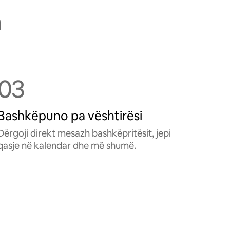
h
03
Bashkëpuno pa vështirësi
Dërgoji direkt mesazh bashkëpritësit, jepi
qasje në kalendar dhe më shumë.