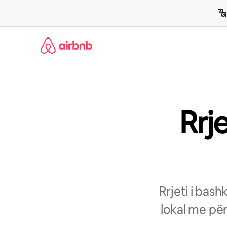
Kalo
te
përmbajtja
Rrj
Rrjeti i bas
lokal me për