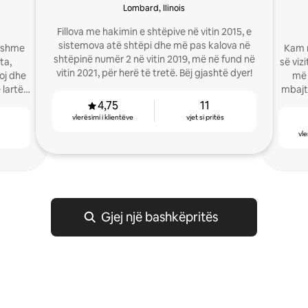
Lombard, Ilinois
Fillova me hakimin e shtëpive në vitin 2015, e
sistemova atë shtëpi dhe më pas kalova në
ndshme
Kam n
shtëpinë numër 2 në vitin 2019, më në fund në
së viz
vitin 2021, për herë të tretë. Bëj gjashtë dyer!
oj dhe
më 
 lartë
mbajt
qën
4,75
11
vlerësimi i klientëve
vjet si pritës
vle
Gjej një bashkëpritës