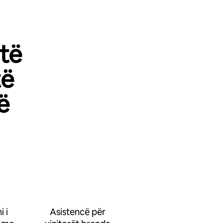
 të
të
ë
 i
Asistencë për