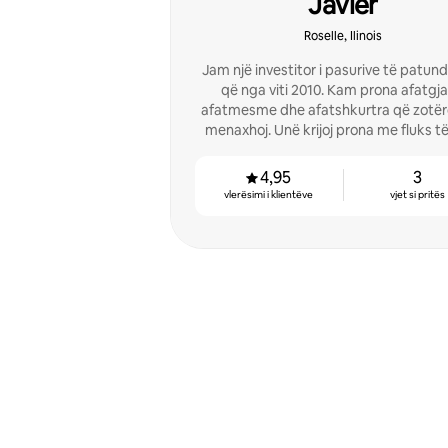
Javier
Roselle, Ilinois
Jam një investitor i pasurive të patu
që nga viti 2010. Kam prona afatgjata,
afatmesme dhe afatshkurtra që zotër
menaxhoj. Unë krijoj prona me fluks të
parash.
4,95
3
vlerësimi i klientëve
vjet si pritës