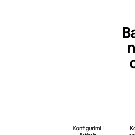
Ba
n
Konfigurimi i
Ko