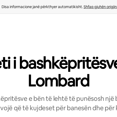
Disa informacione janë përkthyer automatikisht. 
Shfaq gjuhën origjin
eti i bashkëpritësv
Lombard
hkëpritësve e bën të lehtë të punësosh një
vojë që të kujdeset për banesën dhe për k