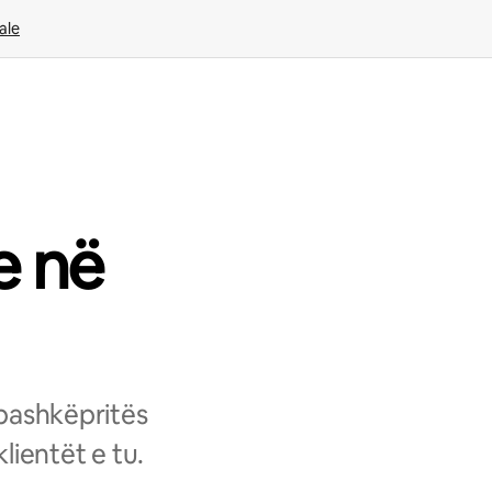
ale
e në
 bashkëpritës
lientët e tu.