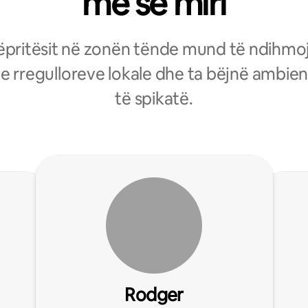
më së miri
pritësit në zonën tënde mund të ndihm
 e rregulloreve lokale dhe ta bëjnë ambien
të spikatë.
Rodger