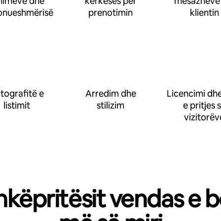
imeve dhe
kërkesës për
mesazheve
onueshmërisë
prenotimin
klientin
tografitë e
Arredim dhe
Licencimi dhe
listimit
stilizim
e pritjes 
vizitorëv
hkëpritësit vendas e b