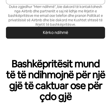
Duke zgjedhur "Merr ndihmë", bie dakord të kontaktohesh
nga Airbnb dhe partnerët e saj në lidhje me Rrjetin e
bashkëpritësve me email ose telefon dhe pranon
Politikat e
privatësisë së Airbnb
dhe bie dakord me
Kushtet shtesë të
Rrjetit të bashkëpritësve
.
Kërko ndihmë
Bashkëpritësit mund
të të ndihmojnë për një
gjë të caktuar ose për
çdo gjë