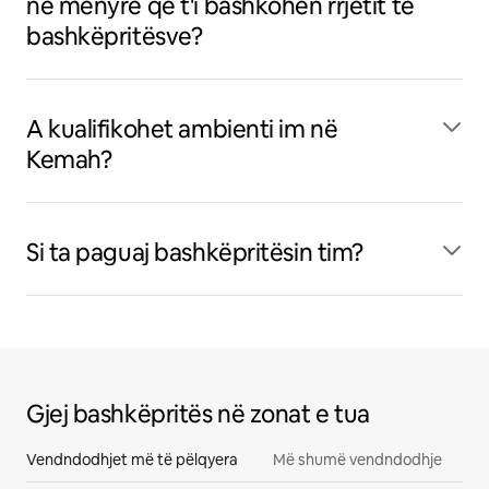
në mënyrë që t'i bashkohen rrjetit të
bashkëpritësve?
A kualifikohet ambienti im në
Kemah?
Si ta paguaj bashkëpritësin tim?
Gjej bashkëpritës në zonat e tua
Vendndodhjet më të pëlqyera
Më shumë vendndodhje