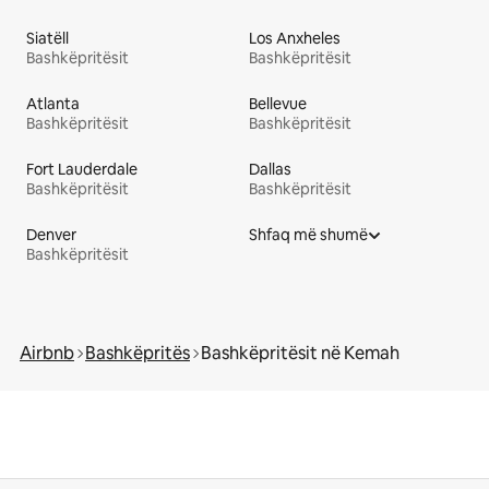
Siatëll
Los Anxheles
Bashkëpritësit
Bashkëpritësit
Atlanta
Bellevue
Bashkëpritësit
Bashkëpritësit
Fort Lauderdale
Dallas
Bashkëpritësit
Bashkëpritësit
Denver
Shfaq më shumë
Bashkëpritësit
Airbnb
Bashkëpritës
Bashkëpritësit në Kemah