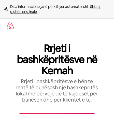
Kalo
Disa informacione janë përkthyer automatikisht. 
Shfaq 
te
gjuhën origjinale
përmbajtja
Rrjeti i
bashkëpritësve në
Kemah
Rrjeti i bashkëpritësve e bën të
lehtë të punësosh një bashkëpritës
lokal me përvojë që të kujdeset për
banesën dhe për klientët e tu.