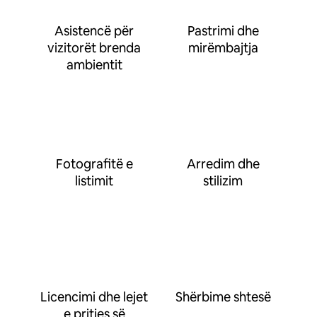
Asistencë për
Pastrimi dhe
vizitorët brenda
mirëmbajtja
ambientit
Fotografitë e
Arredim dhe
listimit
stilizim
Licencimi dhe lejet
Shërbime shtesë
e pritjes së