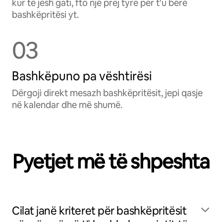
kur të jesh gati, fto një prej tyre për t'u bërë
bashkëpritësi yt.
03
Bashkëpuno pa vështirësi
Dërgoji direkt mesazh bashkëpritësit, jepi qasje
në kalendar dhe më shumë.
Pyetjet më të shpeshta
Cilat janë kriteret për bashkëpritësit