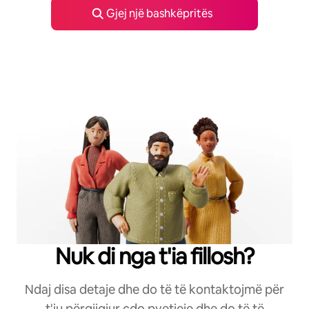
Gjej një bashkëpritës
Nuk di nga t'ia fillosh?
Ndaj disa detaje dhe do të të kontaktojmë për
t'iu përgjigjur çdo pyetjeje dhe do të të