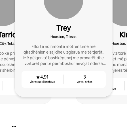
Trey
arrio
Ki
Houston, Teksas
City, Teksas
Houston,
Filloi të ndihmonte motrën time me
qiradhënien e saj dhe u zgjerua me të tjerët.
o ke pritur vizitorë apo
Fillova të pres vizitorë
Më pëlqen të bashkëpunoj me pronarët dhe
me përvojë që kërkon
rreth dhjetë vjet më 
vizitorët për të përmbushur nevojat ndërsa
 besueshmëri, gatishmëri
prona të miat dhe mena
marr recensione me 5 yje.
 shërbimin me 5 yje.
njerëz të
4,91
3
vlerësimi i klientëve
vjet si pritës
5
4,73
vjet si pritës
vlerësimi i klientëve