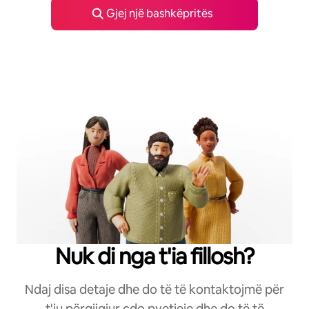
Gjej një bashkëpritës
Nuk di nga t'ia fillosh?
Ndaj disa detaje dhe do të të kontaktojmë për
t'iu përgjigjur çdo pyetjeje dhe do të të