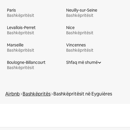
Paris
Neuilly-sur-Seine
Bashkëpritësit
Bashkëpritësit
Levallois-Perret
Nice
Bashkëpritësit
Bashkëpritësit
Marseille
Vincennes
Bashkëpritësit
Bashkëpritësit
Boulogne-Billancourt
Shfaq më shumë
Bashkëpritësit
Airbnb
Bashkëpritës
Bashkëpritësit në Eyguières