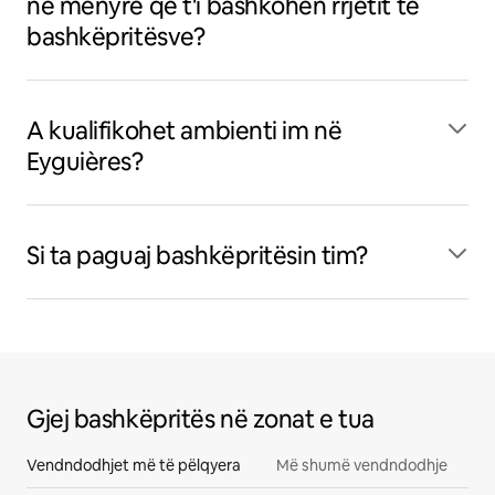
në mënyrë që t'i bashkohen rrjetit të
bashkëpritësve?
A kualifikohet ambienti im në
Eyguières?
Si ta paguaj bashkëpritësin tim?
Gjej bashkëpritës në zonat e tua
Vendndodhjet më të pëlqyera
Më shumë vendndodhje