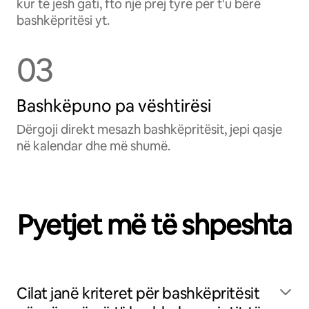
kur të jesh gati, fto një prej tyre për t'u bërë
bashkëpritësi yt.
03
Bashkëpuno pa vështirësi
Dërgoji direkt mesazh bashkëpritësit, jepi qasje
në kalendar dhe më shumë.
Pyetjet më të shpeshta
Cilat janë kriteret për bashkëpritësit