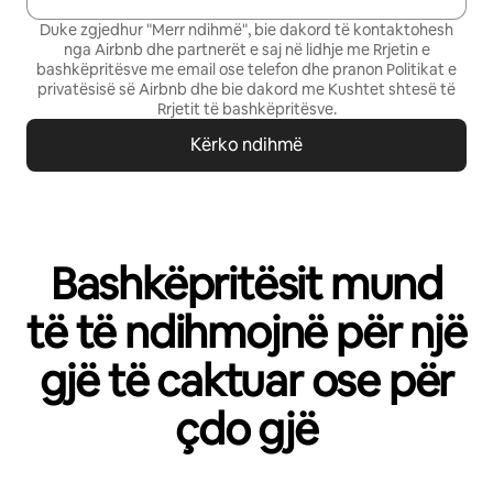
Duke zgjedhur "Merr ndihmë", bie dakord të kontaktohesh
nga Airbnb dhe partnerët e saj në lidhje me Rrjetin e
bashkëpritësve me email ose telefon dhe pranon
Politikat e
privatësisë së Airbnb
dhe bie dakord me
Kushtet shtesë të
Rrjetit të bashkëpritësve
.
Kërko ndihmë
Bashkëpritësit mund
të të ndihmojnë për një
gjë të caktuar ose për
çdo gjë