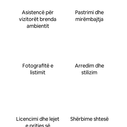
Asistencë për
Pastrimi dhe
vizitorët brenda
mirëmbajtja
ambientit
Fotografitë e
Arredim dhe
listimit
stilizim
Licencimi dhe lejet
Shërbime shtesë
e pritjes së