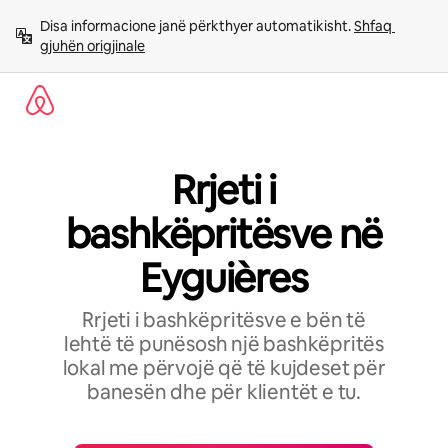
Kalo
Disa informacione janë përkthyer automatikisht. 
Shfaq 
te
gjuhën origjinale
përmbajtja
Rrjeti i
bashkëpritësve në
Eyguières
Rrjeti i bashkëpritësve e bën të
lehtë të punësosh një bashkëpritës
lokal me përvojë që të kujdeset për
banesën dhe për klientët e tu.