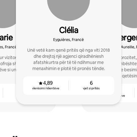
Clélia
arie
Concierge
Eyguières, Francë
Prove
es, Francë
Aureille,
Unë vetë kam qenë pritës që nga viti 2018
dhe drejtoj një agjenci qiradhëniesh
ur vizitorë në banesat e
Etikë dhe rigorozite
afatshkurtra për të të ndihmuar me
a
dëshira për të mbështet
menaxhimin e plotë të pronës tënde.
ve si unë.
marrëdhënie besimi 
kombinuar qetësinë
4,89
6
vlerësimi i klientëve
vjet si pritës
4
4,85
vjet si pritës
vlerësimi i klientëve