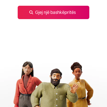
Gjej një bashkëpritës