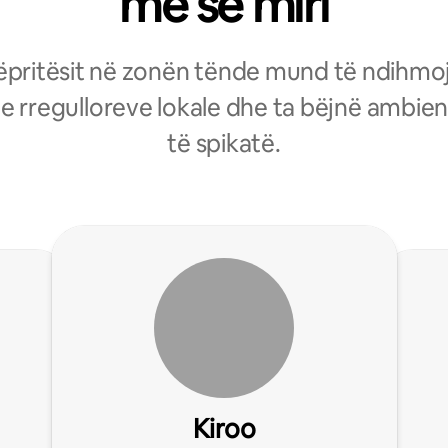
më së miri
pritësit në zonën tënde mund të ndihm
 e rregulloreve lokale dhe ta bëjnë ambien
të spikatë.
Kiroo