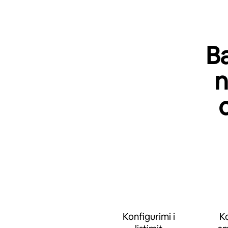
Ba
n
Konfigurimi i
Ko