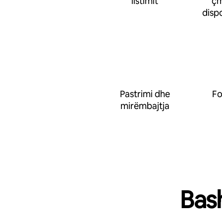
listimit
çm
disp
Pastrimi dhe
Fo
mirëmbajtja
Bas