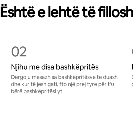
Është e lehtë të fillos
02
Njihu me disa bashkëpritës
Dërgoju mesazh sa bashkëpritësve të duash
dhe kur të jesh gati, fto një prej tyre për t'u
bërë bashkëpritësi yt.