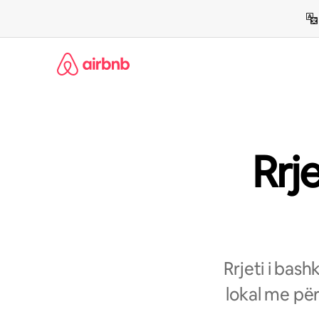
Kalo
te
përmbajtja
Rrj
Rrjeti i bas
lokal me për