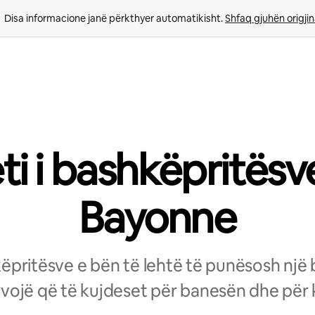
Disa informacione janë përkthyer automatikisht. 
Shfaq gjuhën origjin
eti i bashkëpritësv
Bayonne
hkëpritësve e bën të lehtë të punësosh një
vojë që të kujdeset për banesën dhe për k