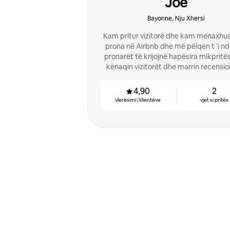
Joe
Bayonne, Nju Xhersi
Kam pritur vizitorë dhe kam menaxhua
prona në Airbnb dhe më pëlqen t 'i n
pronarët të krijojnë hapësira mikpritës
kënaqin vizitorët dhe marrin recensio
shkëlqyera.
4,90
2
vlerësimi i klientëve
vjet si pritës