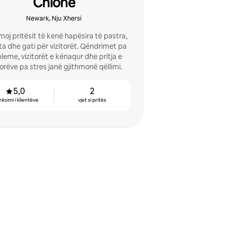
Chione
Newark, Nju Xhersi
moj pritësit të kenë hapësira të pastra,
ta dhe gati për vizitorët. Qëndrimet pa
leme, vizitorët e kënaqur dhe pritja e
torëve pa stres janë gjithmonë qëllimi.
5,0
2
rësimi i klientëve
vjet si pritës