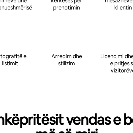
imeve dhe
kërkesës për
mesazheve
onueshmërisë
prenotimin
klientin
tografitë e
Arredim dhe
Licencimi dhe
listimit
stilizim
e pritjes 
vizitorëv
hkëpritësit vendas e b