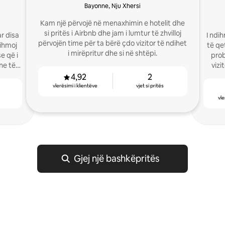
Bayonne, Nju Xhersi
Kam një përvojë në menaxhimin e hotelit dhe
si pritës i Airbnb dhe jam i lumtur të zhvilloj
r disa
I ndih
përvojën time për ta bërë çdo vizitor të ndihet
dihmoj
të qe
i mirëpritur dhe si në shtëpi.
e që i
prob
ne të
vizi
4,92
2
vlerësimi i klientëve
vjet si pritës
vle
Gjej një bashkëpritës