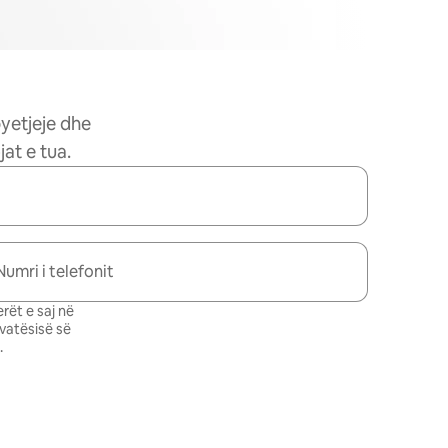
pyetjeje dhe
at e tua.
Numri i telefonit
rët e saj në
ivatësisë së
.