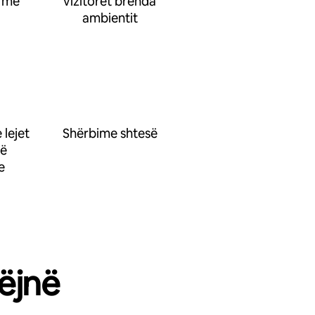
 me
vizitorët brenda
ambientit
 lejet
Shërbime shtesë
së
e
ëjnë