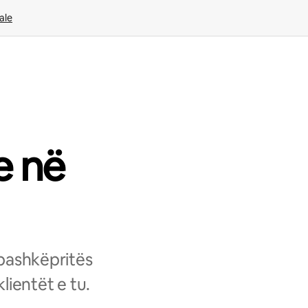
ale
e në
 bashkëpritës
lientët e tu.