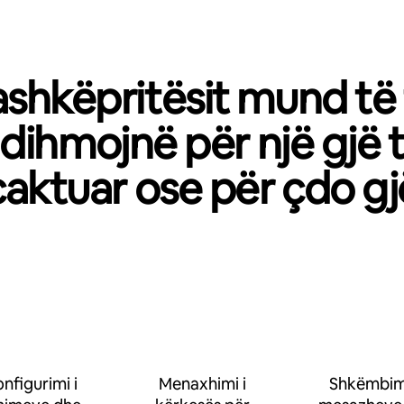
shkëpritësit mund të
dihmojnë për një gjë 
caktuar ose për çdo gj
nfigurimi i
Menaxhimi i
Shkëmbimi