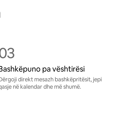
h
03
Bashkëpuno pa vështirësi
Dërgoji direkt mesazh bashkëpritësit, jepi
qasje në kalendar dhe më shumë.