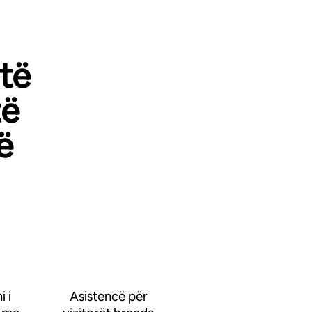
 të
të
ë
 i
Asistencë për