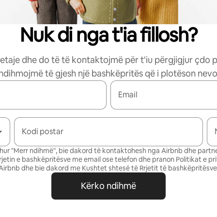
Nuk di nga t'ia fillosh?
etaje dhe do të të kontaktojmë për t'iu përgjigjur çdo 
 ndihmojmë të gjesh një bashkëpritës që i plotëson nevoj
Email
Kodi postar
ur "Merr ndihmë", bie dakord të kontaktohesh nga Airbnb dhe partne
Rrjetin e bashkëpritësve me email ose telefon dhe pranon
Politikat e pr
Airbnb
dhe bie dakord me
Kushtet shtesë të Rrjetit të bashkëpritësve
Kërko ndihmë