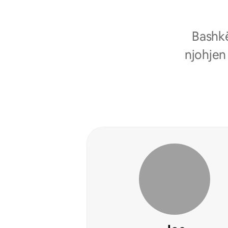
Bashkë
njohjen