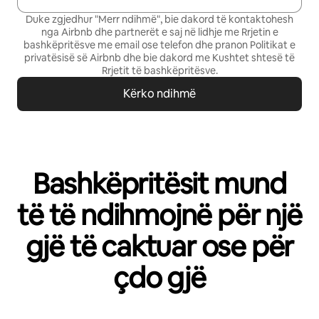
Duke zgjedhur "Merr ndihmë", bie dakord të kontaktohesh
nga Airbnb dhe partnerët e saj në lidhje me Rrjetin e
bashkëpritësve me email ose telefon dhe pranon
Politikat e
privatësisë së Airbnb
dhe bie dakord me
Kushtet shtesë të
Rrjetit të bashkëpritësve
.
Kërko ndihmë
Bashkëpritësit mund
të të ndihmojnë për një
gjë të caktuar ose për
çdo gjë