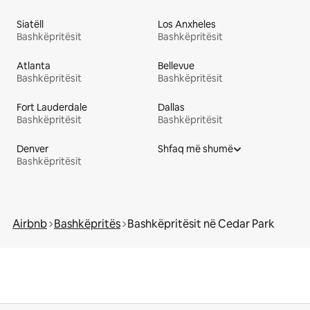
Siatëll
Los Anxheles
Bashkëpritësit
Bashkëpritësit
Atlanta
Bellevue
Bashkëpritësit
Bashkëpritësit
Fort Lauderdale
Dallas
Bashkëpritësit
Bashkëpritësit
Denver
Shfaq më shumë
Bashkëpritësit
Airbnb
Bashkëpritës
Bashkëpritësit në Cedar Park