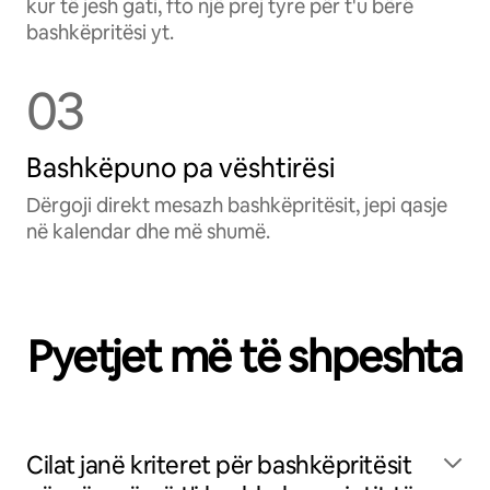
kur të jesh gati, fto një prej tyre për t'u bërë
bashkëpritësi yt.
03
Bashkëpuno pa vështirësi
Dërgoji direkt mesazh bashkëpritësit, jepi qasje
në kalendar dhe më shumë.
Pyetjet më të shpeshta
Cilat janë kriteret për bashkëpritësit