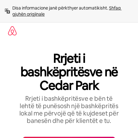
Kalo
Disa informacione janë përkthyer automatikisht. 
Shfaq 
te
gjuhën origjinale
përmbajtja
Rrjeti i
bashkëpritësve në
Cedar Park
Rrjeti i bashkëpritësve e bën të
lehtë të punësosh një bashkëpritës
lokal me përvojë që të kujdeset për
banesën dhe për klientët e tu.