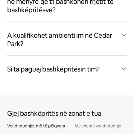
në mënyrë që t'i bashkohen rrjetit të
bashkëpritësve?
A kualifikohet ambienti im në Cedar
Park?
Si ta paguaj bashkëpritësin tim?
Gjej bashkëpritës në zonat e tua
Vendndodhjet më të pëlqyera
Më shumë vendndodhje