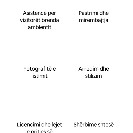
Asistencë për
Pastrimi dhe
vizitorët brenda
mirëmbajtja
ambientit
Fotografitë e
Arredim dhe
listimit
stilizim
Licencimi dhe lejet
Shërbime shtesë
e pritjes së