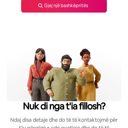
Gjej një bashkëpritës
Nuk di nga t'ia fillosh?
Ndaj disa detaje dhe do të të kontaktojmë për
t'iu përgjigjur çdo pyetjeje dhe do të të