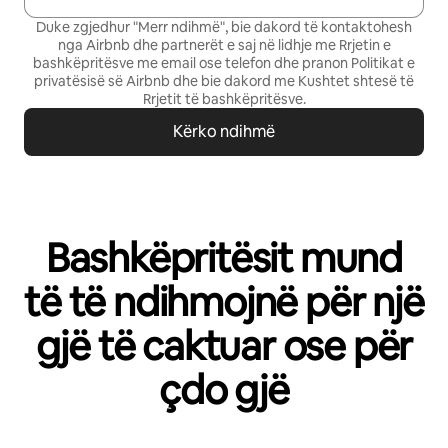
Duke zgjedhur "Merr ndihmë", bie dakord të kontaktohesh
nga Airbnb dhe partnerët e saj në lidhje me Rrjetin e
bashkëpritësve me email ose telefon dhe pranon
Politikat e
privatësisë së Airbnb
dhe bie dakord me
Kushtet shtesë të
Rrjetit të bashkëpritësve
.
Kërko ndihmë
Bashkëpritësit mund
të të ndihmojnë për një
gjë të caktuar ose për
çdo gjë