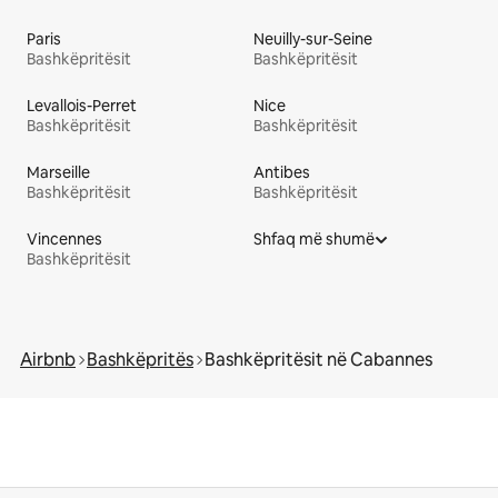
Paris
Neuilly-sur-Seine
Bashkëpritësit
Bashkëpritësit
Levallois-Perret
Nice
Bashkëpritësit
Bashkëpritësit
Marseille
Antibes
Bashkëpritësit
Bashkëpritësit
Vincennes
Shfaq më shumë
Bashkëpritësit
Airbnb
Bashkëpritës
Bashkëpritësit në Cabannes