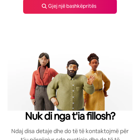
Gjej një bashkëpritës
Nuk di nga t'ia fillosh?
Ndaj disa detaje dhe do të të kontaktojmë për
t'iu përgjigjur çdo pyetjeje dhe do të të