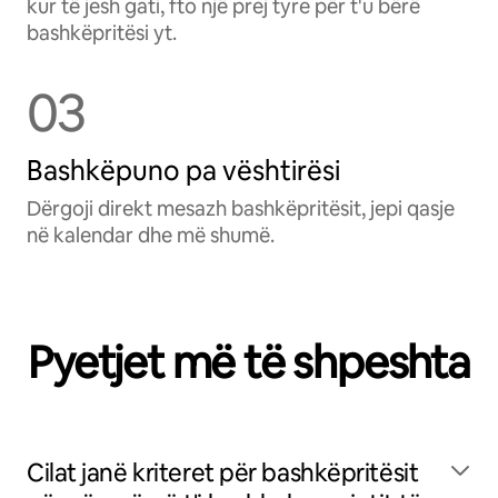
kur të jesh gati, fto një prej tyre për t'u bërë
bashkëpritësi yt.
03
Bashkëpuno pa vështirësi
Dërgoji direkt mesazh bashkëpritësit, jepi qasje
në kalendar dhe më shumë.
Pyetjet më të shpeshta
Cilat janë kriteret për bashkëpritësit