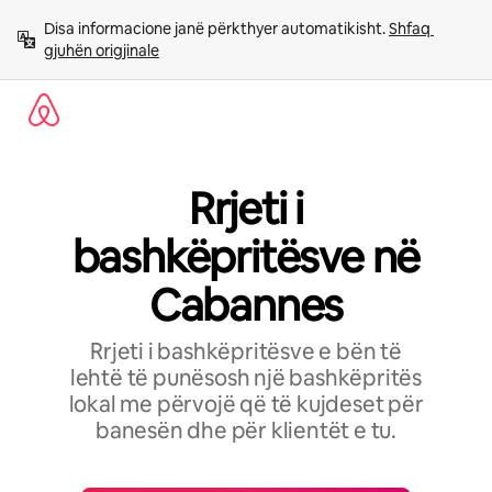
Kalo
Disa informacione janë përkthyer automatikisht. 
Shfaq 
te
gjuhën origjinale
përmbajtja
Rrjeti i
bashkëpritësve në
Cabannes
Rrjeti i bashkëpritësve e bën të
lehtë të punësosh një bashkëpritës
lokal me përvojë që të kujdeset për
banesën dhe për klientët e tu.