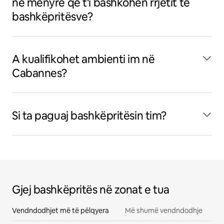
në mënyrë që t'i bashkohen rrjetit të
bashkëpritësve?
A kualifikohet ambienti im në
Cabannes?
Si ta paguaj bashkëpritësin tim?
Gjej bashkëpritës në zonat e tua
Vendndodhjet më të pëlqyera
Më shumë vendndodhje