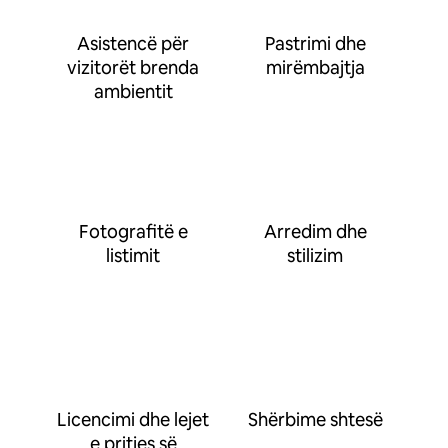
Asistencë për
Pastrimi dhe
vizitorët brenda
mirëmbajtja
ambientit
Fotografitë e
Arredim dhe
listimit
stilizim
Licencimi dhe lejet
Shërbime shtesë
e pritjes së