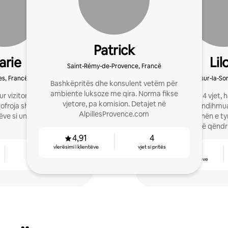
Patrick
arie
Lil
Saint-Rémy-de-Provence, Francë
es, Francë
L'Isle-sur-la-S
Bashkëpritës dhe konsulent vetëm për
ambiente luksoze me qira. Norma fikse
ur vizitorë në banesat e
Prit vizitorë për 4 vjet
vjetore, pa komision. Detajet në
a
portierit për të ndihmu
AlpillesProvence.com
ve si unë.
me qira pronën e tyr
qiramarrësve një qënd
4,91
4
vlerësimi i klientëve
vjet si pritës
4
4,79
vjet si pritës
vlerësimi i klientëve