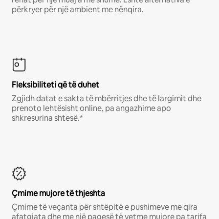
përkryer për një ambient me nënqira.
Fleksibiliteti që të duhet
Zgjidh datat e sakta të mbërritjes dhe të largimit dhe
prenoto lehtësisht online, pa angazhime apo
shkresurina shtesë.*
Çmime mujore të thjeshta
Çmime të veçanta për shtëpitë e pushimeve me qira
afatgjata dhe me një pagesë të vetme mujore pa tarifa