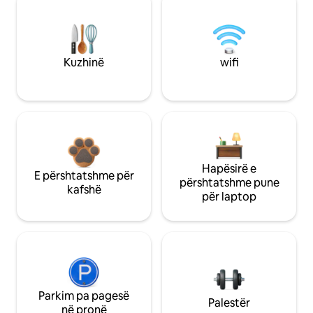
Kuzhinë
wifi
Hapësirë e
E përshtatshme për
përshtatshme pune
kafshë
për laptop
Parkim pa pagesë
Palestër
në pronë