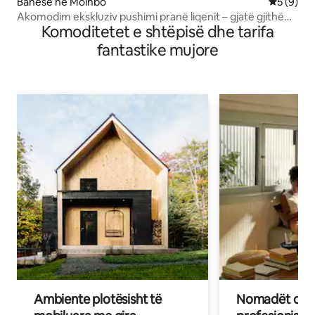
Banesë në Mölnbo
Vlerësimi
5 (9)
Akomodim ekskluziv pushimi pranë liqenit – gjatë gjithë
Komoditetet e shtëpisë dhe tarifa
vitit
fantastike mujore
Ambiente plotësisht të
Nomadët dixh