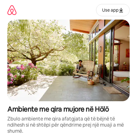
Kalo
te
Use app
përmbajtja
Ambiente me qira mujore në Hölö
Zbulo ambiente me qira afatgjata që të bëjnë të
ndihesh si në shtëpi për qëndrime prej një muaji a më
shumë.