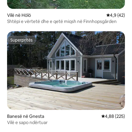
Vilë në Hölö
Vlerësimi me
4,9 (42)
Shtëpi e vërtetë dhe e qetë miqsh në Finnhopsgården
Superpritës
Superpritës
Banesë në Gnesta
Vlerësimi mesa
4,88 (225)
Vilë e sapo ndërtuar