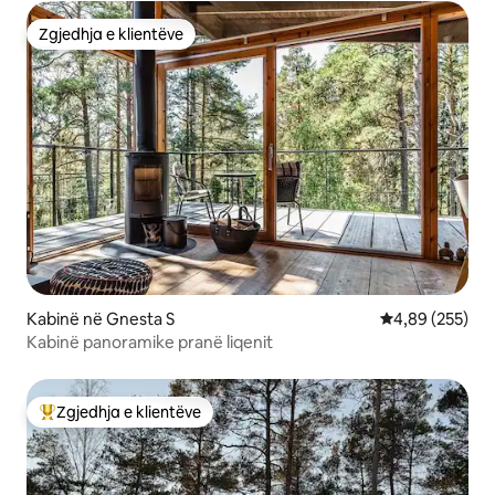
Zgjedhja e klientëve
Zgjedhja e klientëve
Kabinë në Gnesta S
Vlerësimi mesa
4,89 (255)
Kabinë panoramike pranë liqenit
Zgjedhja e klientëve
Më të mirat e zgjedhjeve të klientëve