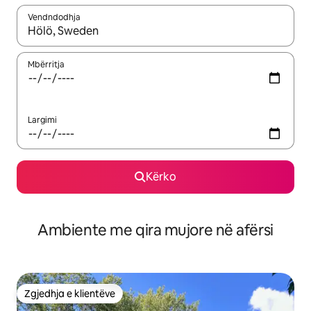
Vendndodhja
Kur rezultatet të jenë të disponueshme, lëviz me butonat e shig
Mbërritja
Largimi
Kërko
Ambiente me qira mujore në afërsi
Zgjedhja e klientëve
Zgjedhja e klientëve