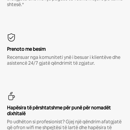
shtesë.*
Prenoto me besim
Recensuar nga komuniteti ynë i besuar i klientëve dhe
asistencë 24/7 gjatë qëndrimit të zgjatur.
Hapësira të përshtatshme për punë për nomadët
dixhitalë
Po udhëton si profesionist? Gjej një qëndrim afatgjatë
që ofron wifi me shpejtësi të lartë dhe hapësira të