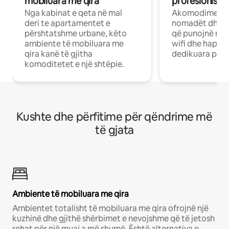
mobiluara me qira
profesionistët
Nga kabinat e qeta në mal
Akomodime të 
deri te apartamentet e
nomadët dhe pr
përshtatshme urbane, këto
që punojnë në 
ambiente të mobiluara me
wifi dhe hapësi
qira kanë të gjitha
dedikuara pune
komoditetet e një shtëpie.
Kushte dhe përfitime për qëndrime më
të gjata
Ambiente të mobiluara me qira
Ambientet totalisht të mobiluara me qira ofrojnë një
kuzhinë dhe gjithë shërbimet e nevojshme që të jetosh
rehat për një muaj a më shumë. Është alternativa e