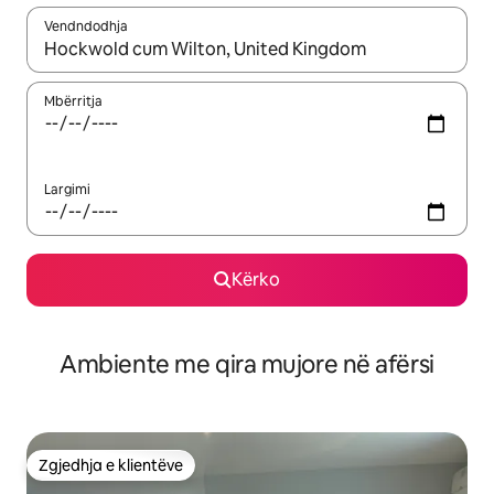
Vendndodhja
Kur rezultatet të jenë të disponueshme, lëviz me butonat e shig
Mbërritja
Largimi
Kërko
Ambiente me qira mujore në afërsi
Zgjedhja e klientëve
Zgjedhja e klientëve