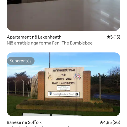
Apartament në Lakenheath
Vlerësimi 
5 (15)
Një arratisje nga ferma Fen: The Bumblebee
Superpritës
Superpritës
Banesë në Suffolk
Vlerësimi mes
4,85 (26)