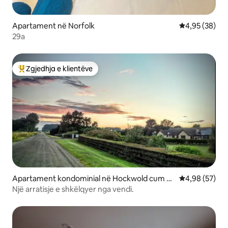
Apartament në Norfolk
Vlerësimi mes
4,95 (38)
29a
Zgjedhja e klientëve
Më të mirat e zgjedhjeve të klientëve
Apartament kondominial në Hockwold cum W
Vlerësimi mes
4,98 (57)
ilton
Një arratisje e shkëlqyer nga vendi.