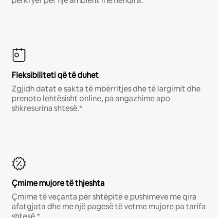
përkryer për një ambient me nënqira.
Fleksibiliteti që të duhet
Zgjidh datat e sakta të mbërritjes dhe të largimit dhe
prenoto lehtësisht online, pa angazhime apo
shkresurina shtesë.*
Çmime mujore të thjeshta
Çmime të veçanta për shtëpitë e pushimeve me qira
afatgjata dhe me një pagesë të vetme mujore pa tarifa
shtesë.*