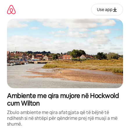
Kalo
te
Use app
përmbajtja
Ambiente me qira mujore në Hockwold
cum Wilton
Zbulo ambiente me qira afatgjata që të bëjnë të
ndihesh si në shtëpi për qëndrime prej një muaji a më
shumë.