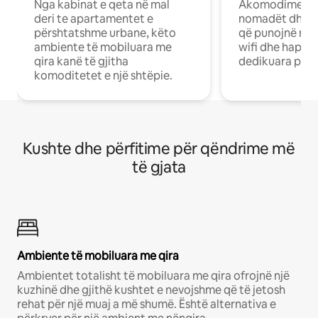
Nga kabinat e qeta në mal
Akomodime të 
deri te apartamentet e
nomadët dhe pr
përshtatshme urbane, këto
që punojnë në 
ambiente të mobiluara me
wifi dhe hapësi
qira kanë të gjitha
dedikuara pune
komoditetet e një shtëpie.
Kushte dhe përfitime për qëndrime më
të gjata
Ambiente të mobiluara me qira
Ambientet totalisht të mobiluara me qira ofrojnë një
kuzhinë dhe gjithë kushtet e nevojshme që të jetosh
rehat për një muaj a më shumë. Është alternativa e