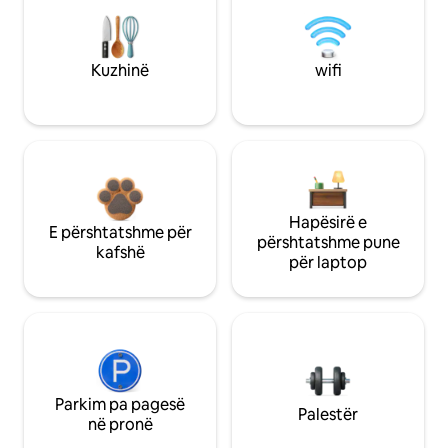
Kuzhinë
wifi
Hapësirë e
E përshtatshme për
përshtatshme pune
kafshë
për laptop
Parkim pa pagesë
Palestër
në pronë