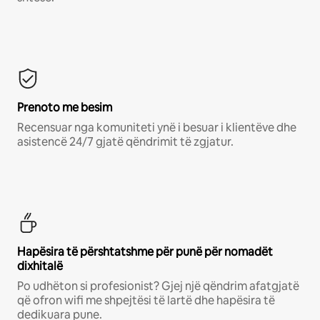
Prenoto me besim
Recensuar nga komuniteti ynë i besuar i klientëve dhe
asistencë 24/7 gjatë qëndrimit të zgjatur.
Hapësira të përshtatshme për punë për nomadët
dixhitalë
Po udhëton si profesionist? Gjej një qëndrim afatgjatë
që ofron wifi me shpejtësi të lartë dhe hapësira të
dedikuara pune.