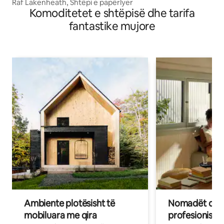
Raf Lakenheath, Shtëpi e papërlyer
Komoditetet e shtëpisë dhe tarifa
fantastike mujore
Ambiente plotësisht të
Nomadët dixh
mobiluara me qira
profesionistët