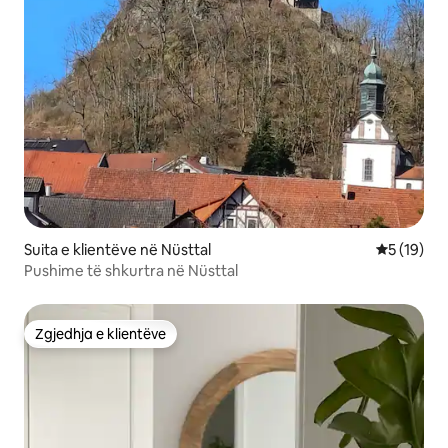
Suita e klientëve në Nüsttal
Vlerësimi 
5 (19)
Pushime të shkurtra në Nüsttal
Zgjedhja e klientëve
Zgjedhja e klientëve