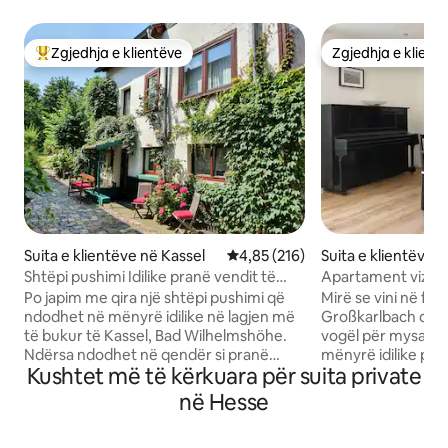
Zgjedhja e klientëve
Zgjedhja e klient
Më të mirat e zgjedhjeve të klientëve
Zgjedhja e klient
Suita e klientëve në Kassel
Vlerësimi mesatar 4,85 nga 5, 2
4,85 (216)
Suita e klientëve 
rlbach
Shtëpi pushimi Idilike pranë vendit të
Apartament vizit
Trashëgimisë Botërore
Po japim me qira një shtëpi pushimi që
Mirë se vini në fsh
ndodhet në mënyrë idilike në lagjen më
Großkarlbach dhe
të bukur të Kassel, Bad Wilhelmshöhe.
vogël për mysafir
Ndërsa ndodhet në qendër si pranë
mënyrë idilike pra
Kushtet më të kërkuara për suita private
stacioneve të transportit publik, ashtu
dhoma ofrojnë një 
edhe parkut më të madh të kodrave në
një shëtitje të vog
në Hesse
Evropë "Bergpark", ai është ende
për shëtitje, për t
jashtëzakonisht i qetë dhe i qetë.
festuar një dasmë