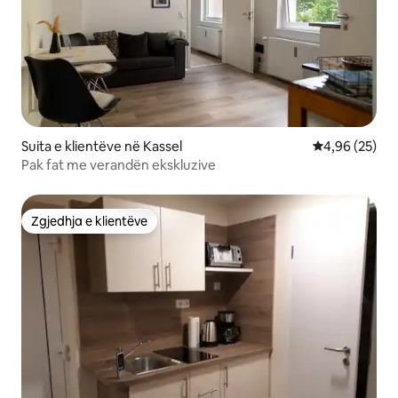
Suita e klientëve në Kassel
Vlerësimi mes
4,96 (25)
Pak fat me verandën ekskluzive
Zgjedhja e klientëve
Zgjedhja e klientëve