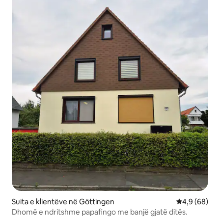
Suita e klientëve në Göttingen
Vlerësimi me
4,9 (68)
Dhomë e ndritshme papafingo me banjë gjatë ditës.