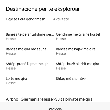
Destinacione për të eksploruar
Lloje të tjera qëndrimesh
Aktivitete
Banesa të përshtatshme për familje me qira
Qëndrime me qira në hostel
Hesse
Hesse
Banesa me qira me sauna
Banesa me kajak me qira
Hesse
Hesse
Shtëpi pranë liqenit me qira
Shtëpi buzë plazhit me qira
Hesse
Hesse
Lofte me qira
Shfaq më shumë
Hesse
Airbnb
Gjermania
Hesse
Suita private me qira