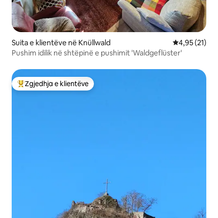
Suita e klientëve në Knüllwald
Vlerësimi mes
4,95 (21)
Pushim idilik në shtëpinë e pushimit 'Waldgeflüster'
Zgjedhja e klientëve
Më të mirat e zgjedhjeve të klientëve