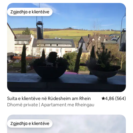
Zgjedhja e klientëve
Zgjedhja e klientëve
Suita e klientëve në Rüdesheim am Rhein
Vlerësimi mesat
4,86 (564)
Dhomë private | Apartament me Rheingau
Zgjedhja e klientëve
Zgjedhja e klientëve