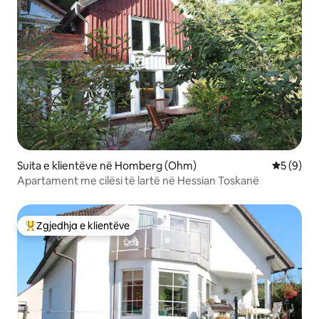
Suita e klientëve në Homberg (Ohm)
Vlerësimi
5 (9)
Apartament me cilësi të lartë në Hessian Toskanë
Zgjedhja e klientëve
Më të mirat e zgjedhjeve të klientëve