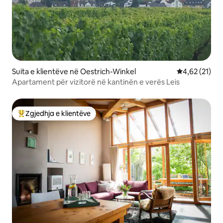
Suita e klientëve në Oestrich-Winkel
Vlerësimi mes
4,62 (21)
Apartament për vizitorë në kantinën e verës Leis
Zgjedhja e klientëve
Më të mirat e zgjedhjeve të klientëve