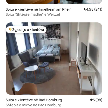
Suita e klientëve në Ingelheim am Rhein
Vlerësimi mesa
4,98 (241)
Suita "Shtëpi e madhe" e Weitzel
Zgjedhja e klientëve
Më të mirat e zgjedhjeve të klientëve
Suita e klientëve në Bad Homburg
Vlerësimi 
5 (98)
Shtëpia e miqve në Bad Homburg