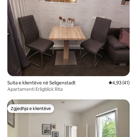
Suita e klientëve në Seligenstadt
Vlerësimi mes
4,93 (41)
Apartamenti Erligblick Rita
Zgjedhja e klientëve
Zgjedhja e klientëve