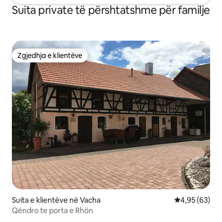
Suita private të përshtatshme për familje
Zgjedhja e klientëve
Zgjedhja e klientëve
Suita e klientëve në Vacha
Vlerësimi mes
4,95 (63)
Qëndro te porta e Rhön