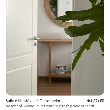
Suita e klientëve në Geisenheim
Vlerësimi mes
4,87 (15)
Rosenhof-Weingut-Retreat/Të jetosh pranë vreshtit