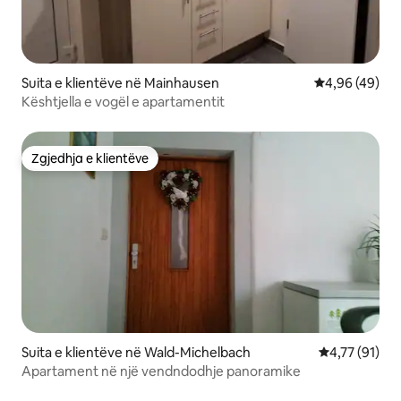
Suita e klientëve në Mainhausen
Vlerësimi mes
4,96 (49)
Kështjella e vogël e apartamentit
Zgjedhja e klientëve
Zgjedhja e klientëve
Suita e klientëve në Wald-Michelbach
Vlerësimi mes
4,77 (91)
Apartament në një vendndodhje panoramike