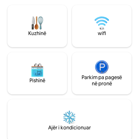
Dyqanet dhe restorantet janë brenda
familjare. Në këmbë janë restorantet,
distancës së ecjes, ashtu si edhe fushat
dyqanet e verës 
dhe livadhet që do të të bëjnë të harrosh
vere dhe gjithasht
se je në një qytet. Ne ofrojmë dy
Großkarlbach ofro
ambiente të veçanta gjumi, një kuzhinë
bukur, siç është Na
të pajisur mirë, si dhe dhomë ndenjjeje
Familjet me fëmijë
Kuzhinë
wifi
dhe hapësirë për punë.
Parkim pa pagesë
Pishinë
në pronë
Ajër i kondicionuar