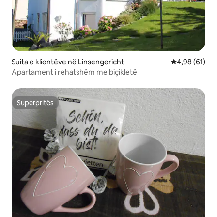
Suita e klientëve në Linsengericht
Vlerësimi mes
4,98 (61)
Apartament i rehatshëm me biçikletë
Superpritës
Superpritës