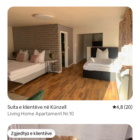
Suita e klientëve në Künzell
Vlerësimi me
4,8 (20)
Living Home Apartament Nr.10
Zgjedhja e klientëve
Zgjedhja e klientëve