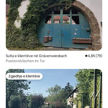
Suita e klientëve në Grävenwiesbach
Vlerësimi mes
4,85 (79)
Poetenstübchen im Tor
Zgjedhja e klientëve
Zgjedhja e klientëve