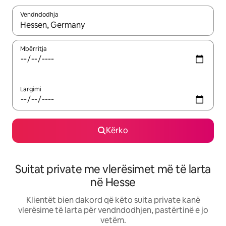
Vendndodhja
Kur rezultatet të jenë të disponueshme, lëviz me butonat e shig
Mbërritja
Largimi
Kërko
Suitat private me vlerësimet më të larta
në Hesse
Klientët bien dakord që këto suita private kanë
vlerësime të larta për vendndodhjen, pastërtinë e jo
vetëm.