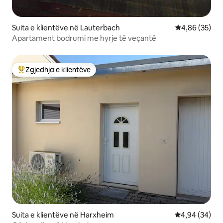
Suita e klientëve në Lauterbach
Vlerësimi mes
4,86 (35)
Apartament bodrumi me hyrje të veçantë
Zgjedhja e klientëve
Më të mirat e zgjedhjeve të klientëve
Suita e klientëve në Harxheim
Vlerësimi mes
4,94 (34)