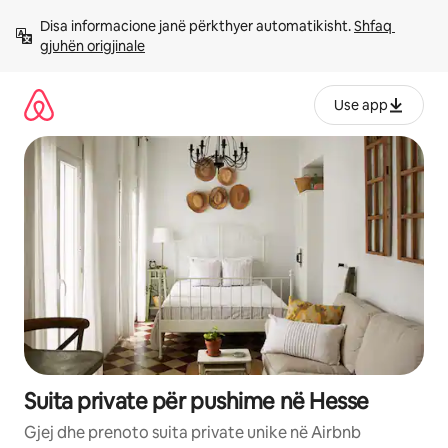
Kalo
Disa informacione janë përkthyer automatikisht. 
Shfaq 
te
gjuhën origjinale
përmbajtja
Use app
Suita private për pushime në Hesse
Gjej dhe prenoto suita private unike në Airbnb