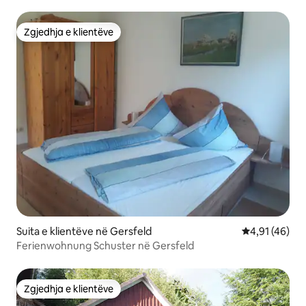
Zgjedhja e klientëve
Zgjedhja e klientëve
Suita e klientëve në Gersfeld
Vlerësimi mes
4,91 (46)
Ferienwohnung Schuster në Gersfeld
Zgjedhja e klientëve
Zgjedhja e klientëve