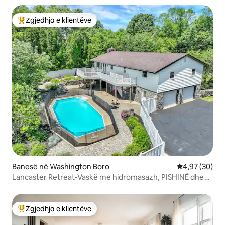
Zgjedhja e klientëve
Më të mirat e zgjedhjeve të klientëve
Banesë në Washington Boro
Vlerësimi mes
4,97 (30)
Lancaster Retreat-Vaskë me hidromasazh, PISHINË dhe
pamje nga lumi
Zgjedhja e klientëve
Më të mirat e zgjedhjeve të klientëve