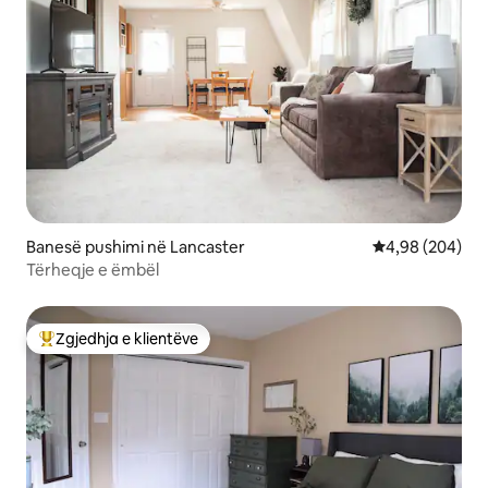
Banesë pushimi në Lancaster
Vlerësimi mesat
4,98 (204)
Tërheqje e ëmbël
Zgjedhja e klientëve
Më të mirat e zgjedhjeve të klientëve