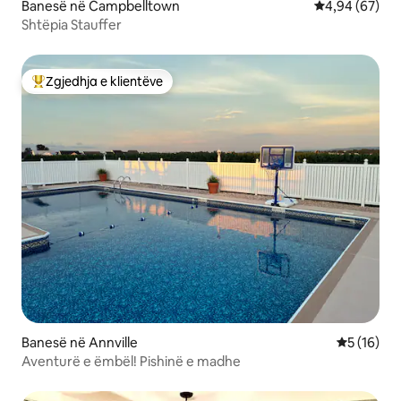
Banesë në Campbelltown
Vlerësimi mes
4,94 (67)
Shtëpia Stauffer
Zgjedhja e klientëve
Më të mirat e zgjedhjeve të klientëve
Banesë në Annville
Vlerësimi 
5 (16)
Aventurë e ëmbël! Pishinë e madhe