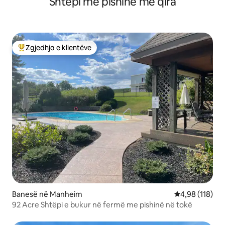
Shtëpi me pishinë me qira
Zgjedhja e klientëve
Më të mirat e zgjedhjeve të klientëve
Banesë në Manheim
Vlerësimi mesa
4,98 (118)
92 Acre Shtëpi e bukur në fermë me pishinë në tokë