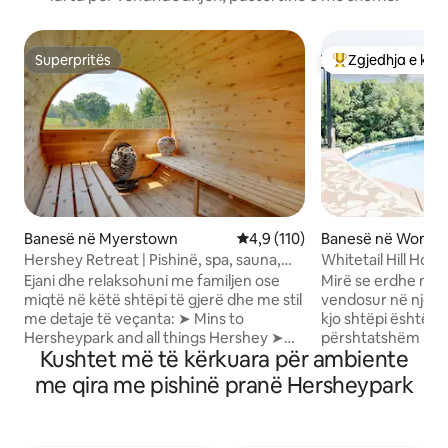
Superpritës
Zgjedhja e klie
Superpritës
Më të mirat e zgj
Banesë në Myerstown
Vlerësimi mesatar 4,9 nga 5, 1
4,9 (110)
Banesë në Womel
Hershey Retreat | Pishinë, spa, sauna,
Whitetail Hill Hom
zhytje dhe pellg
Gropë zjarri |Famil
Ejani dhe relaksohuni me familjen ose
Mirë se erdhe në s
miqtë në këtë shtëpi të gjerë dhe me stil
vendosur në një zo
me detaje të veçanta: ➤ Mins to
kjo shtëpi është pu
Hersheypark and all things Hershey ➤
përshtatshëm për 
Kushtet më të kërkuara për ambiente
Pishinë ➤ Vaskë me hidromasazh ➤ Pellg
gjumi dhe 3 banja 
me 2 kajakë Kapja dhe lëshimi i ➤ basit ➤
shumë hapësirë për
me qira me pishinë pranë Hersheypark
Karikues për makina elektrike ➤ Sauna
pamje të bukur me
dhe dush i jashtëm ➤ Skarë për barbekju
lugine në afërsi, 
për gatime Kuzhinë e ➤ pajisur
egra buzë fushave o