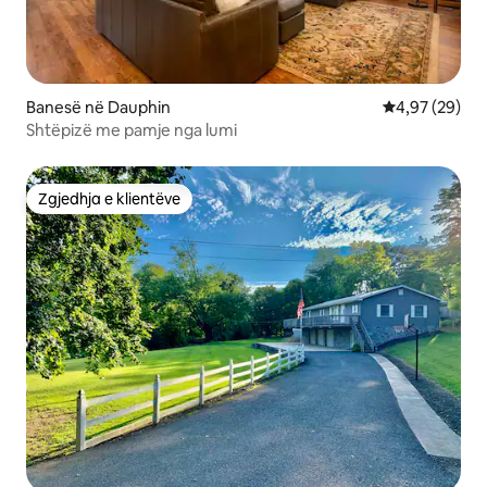
Banesë në Dauphin
Vlerësimi mes
4,97 (29)
Shtëpizë me pamje nga lumi
Zgjedhja e klientëve
Zgjedhja e klientëve