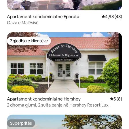
Apartament kondominial në Ephrata
Vlerësimi mes
4,93 (43)
Oaza e Malësisë
Zgjedhja e klientëve
Zgjedhja e klientëve
Apartament kondominial në Hershey
Vlerësimi
5 (8)
2 dhoma gjumi, 2 suita banje në Hershey Resort Lux
Superpritës
Superpritës