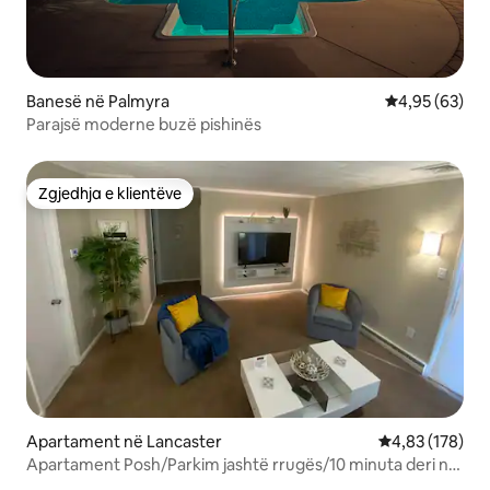
Banesë në Palmyra
Vlerësimi mes
4,95 (63)
Parajsë moderne buzë pishinës
Zgjedhja e klientëve
Zgjedhja e klientëve
Apartament në Lancaster
Vlerësimi mesa
4,83 (178)
Apartament Posh/Parkim jashtë rrugës/10 minuta deri në
qytet