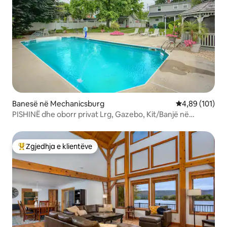
Banesë në Mechanicsburg
Vlerësimi mesa
4,89 (101)
PISHINË dhe oborr privat Lrg, Gazebo, Kit/Banjë në
natyrë!
Zgjedhja e klientëve
Më të mirat e zgjedhjeve të klientëve