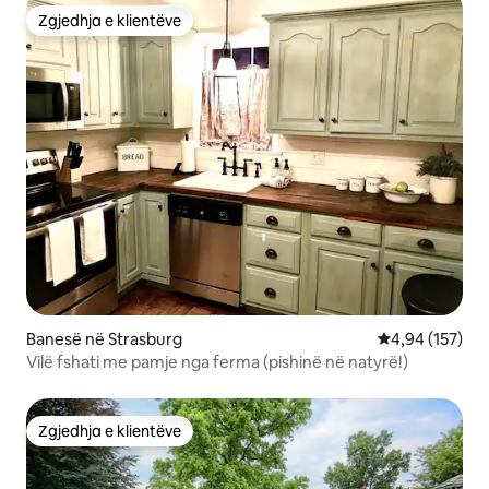
Zgjedhja e klientëve
Zgjedhja e klientëve
Banesë në Strasburg
Vlerësimi mesa
4,94 (157)
Vilë fshati me pamje nga ferma (pishinë në natyrë!)
Zgjedhja e klientëve
Zgjedhja e klientëve