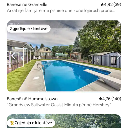
Banesë në Grantville
Vlerësimi mes
4,92 (39)
Arratisje familjare me pishinë dhe zonë lojërash pranë
Hershey, PA
Zgjedhja e klientëve
Zgjedhja e klientëve
Banesë në Hummelstown
Vlerësimi mesa
4,76 (140)
"Grandview Saltwater Oasis | Minuta për në Hershey"
Zgjedhja e klientëve
Më të mirat e zgjedhjeve të klientëve