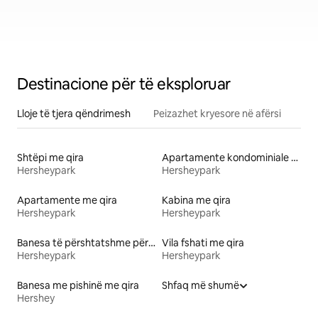
Destinacione për të eksploruar
Lloje të tjera qëndrimesh
Peizazhet kryesore në afërsi
Shtëpi me qira
Apartamente kondominiale me qira
Hersheypark
Hersheypark
Apartamente me qira
Kabina me qira
Hersheypark
Hersheypark
Banesa të përshtatshme për kafshë me qira
Vila fshati me qira
Hersheypark
Hersheypark
Banesa me pishinë me qira
Shfaq më shumë
Hershey