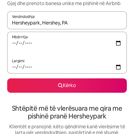
Gjej dhe prenoto banesa unike me pishinë në Airbnb
Vendndodhja
Kur rezultatet të jenë të disponueshme, lëviz me butonat e shig
Mbërritja
Largimi
Kërko
Shtëpitë më të vlerësuara me qira me
pishinë pranë Hersheypark
Klientët e pranojnë: këto qëndrime kanë vlerësime të
larta për vendndodhjen, pastërtinë e më shumë.