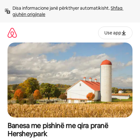
Kalo
Disa informacione janë përkthyer automatikisht. 
Shfaq 
te
gjuhën origjinale
përmbajtja
Use app
Banesa me pishinë me qira pranë
Hersheypark