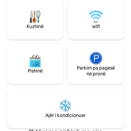
plotësisht ➤ Tavolinë hokeji ajri ➤ Pack n
rehatshëm në una
Play Zhytje në të ➤ ftohtë ➤ Shesh
të zjarrit! Brenda 
lojërash ➤ Vatër zjarri në natyrë Shënim:
zgjedhur me shije
Kujdestari jeton në një banesë të
moderne, të pajisu
veçantë në të njëjtin ambient; qentë
duhet, një bar ka
Kuzhinë
wifi
miqësorë qëndrojnë me të. Do të kesh
të rehatshme! Shi
privatësi të plotë.
diametër 17'këtë 
Parkim pa pagesë
Pishinë
në pronë
Ajër i kondicionuar