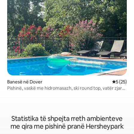
Banesë në Dover
Vlerësimi 
5 (25)
Pishinë, vaskë me hidromasazh, ski round top, vatër zjarri,
dhomë lojërash
Statistika të shpejta rreth ambienteve
me qira me pishinë pranë Hersheypark