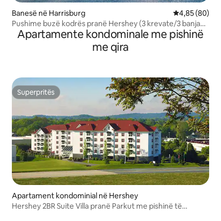
Banesë në Harrisburg
Vlerësimi mes
4,85 (80)
Pushime buzë kodrës pranë Hershey (3 krevate/3 banja
Apartamente kondominale me pishinë
+pishinë)
me qira
Superpritës
Superpritës
Apartament kondominial në Hershey
Hershey 2BR Suite Villa pranë Parkut me pishinë të
brendshme