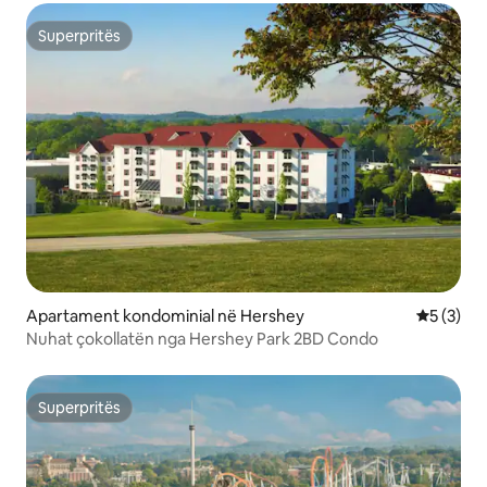
Superpritës
Superpritës
Apartament kondominial në Hershey
Vlerësimi
5 (3)
Nuhat çokollatën nga Hershey Park 2BD Condo
Superpritës
Superpritës