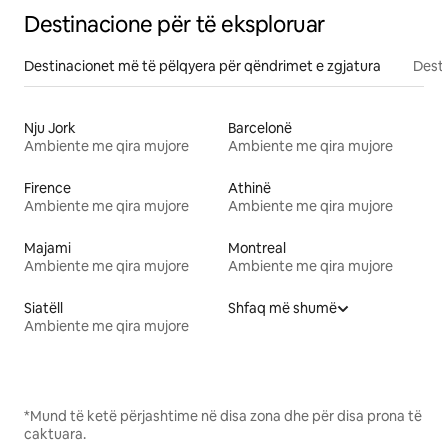
Destinacione për të eksploruar
Destinacionet më të pëlqyera për qëndrimet e zgjatura
Desti
Nju Jork
Barcelonë
Ambiente me qira mujore
Ambiente me qira mujore
Firence
Athinë
Ambiente me qira mujore
Ambiente me qira mujore
Majami
Montreal
Ambiente me qira mujore
Ambiente me qira mujore
Siatëll
Shfaq më shumë
Ambiente me qira mujore
*Mund të ketë përjashtime në disa zona dhe për disa prona të
caktuara.