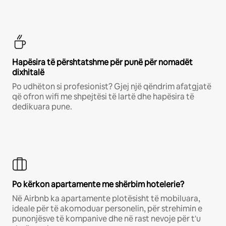
Hapësira të përshtatshme për punë për nomadët
dixhitalë
Po udhëton si profesionist? Gjej një qëndrim afatgjatë
që ofron wifi me shpejtësi të lartë dhe hapësira të
dedikuara pune.
Po kërkon apartamente me shërbim hotelerie?
Në Airbnb ka apartamente plotësisht të mobiluara,
ideale për të akomoduar personelin, për strehimin e
punonjësve të kompanive dhe në rast nevoje për t'u