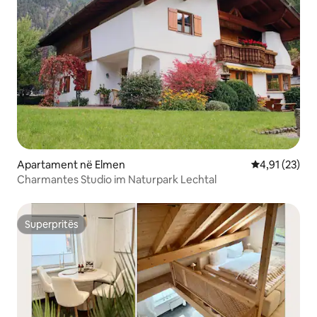
Apartament në Elmen
Vlerësimi mes
4,91 (23)
Charmantes Studio im Naturpark Lechtal
Superpritës
Superpritës