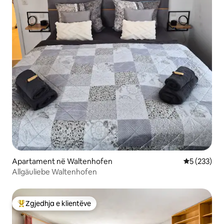
Apartament në Waltenhofen
Vlerësimi m
5 (233)
Allgäuliebe Waltenhofen
Zgjedhja e klientëve
Më të mirat e zgjedhjeve të klientëve