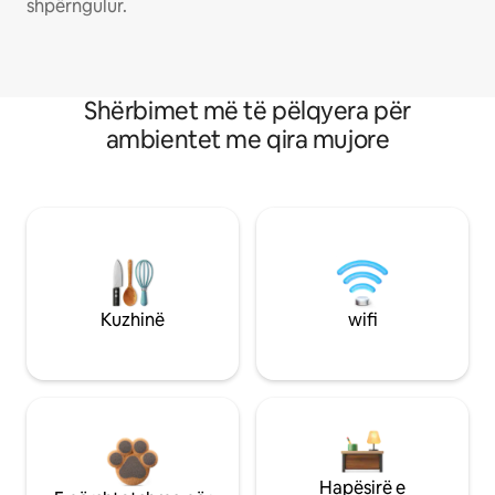
shpërngulur.
Shërbimet më të pëlqyera për
ambientet me qira mujore
Kuzhinë
wifi
Hapësirë e