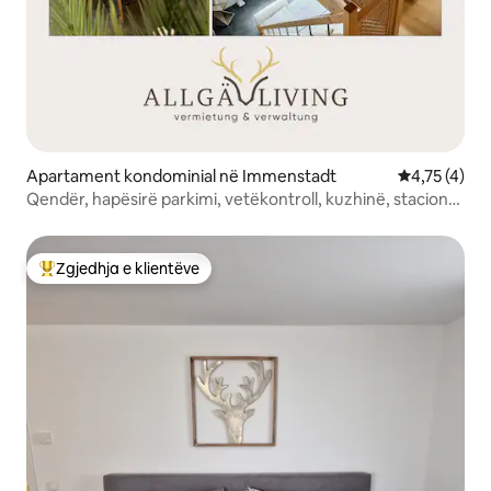
Apartament kondominial në Immenstadt
Vlerësimi me
4,75 (4)
Qendër, hapësirë parkimi, vetëkontroll, kuzhinë, stacion
karikimi elektrik.
Zgjedhja e klientëve
Më të mirat e zgjedhjeve të klientëve