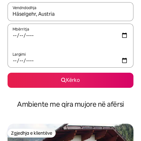
Vendndodhja
Kur rezultatet të jenë të disponueshme, lëviz me butonat e shig
Mbërritja
Largimi
Kërko
Ambiente me qira mujore në afërsi
Zgjedhja e klientëve
Zgjedhja e klientëve