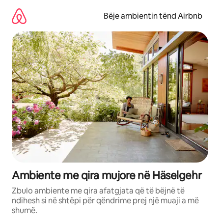
Kalo
te
Bëje ambientin tënd Airbnb
përmbajtja
Ambiente me qira mujore në Häselgehr
Zbulo ambiente me qira afatgjata që të bëjnë të
ndihesh si në shtëpi për qëndrime prej një muaji a më
shumë.