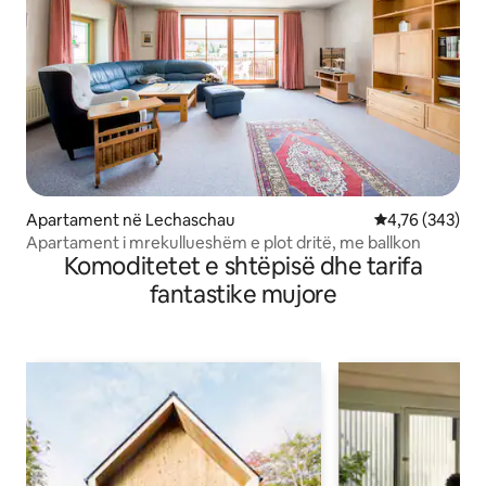
Apartament në Lechaschau
Vlerësimi mesa
4,76 (343)
Apartament i mrekullueshëm e plot dritë, me ballkon
Komoditetet e shtëpisë dhe tarifa
fantastike mujore