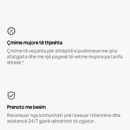
Çmime mujore të thjeshta
Çmime të veçanta për shtëpitë e pushimeve me qira
afatgjata dhe me një pagesë të vetme mujore pa tarifa
shtesë.*
Prenoto me besim
Recensuar nga komuniteti ynë i besuar i klientëve dhe
asistencë 24/7 gjatë qëndrimit të zgjatur.