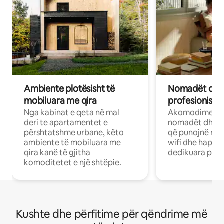
Ambiente plotësisht të
Nomadët dixh
mobiluara me qira
profesionistët
Nga kabinat e qeta në mal
Akomodime të 
deri te apartamentet e
nomadët dhe pr
përshtatshme urbane, këto
që punojnë në 
ambiente të mobiluara me
wifi dhe hapësi
qira kanë të gjitha
dedikuara pune
komoditetet e një shtëpie.
Kushte dhe përfitime për qëndrime më