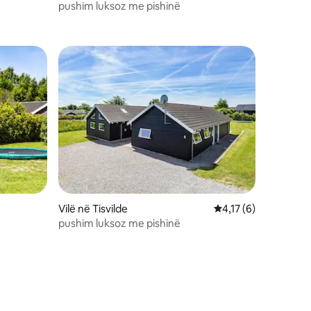
pushim luksoz me pishinë
Vilë në Tisvilde
Vlerësimi mesatar 4,
4,17 (6)
pushim luksoz me pishinë