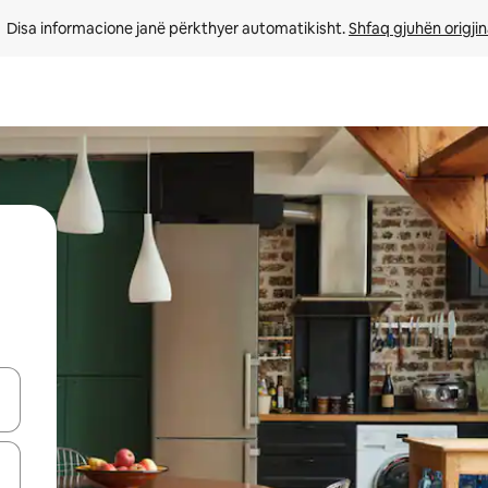
Disa informacione janë përkthyer automatikisht. 
Shfaq gjuhën origjin
butonat e shigjetave lart e poshtë ose eksploro duke prekur ose duke l