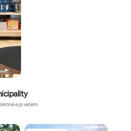
icipality
tërtinë e jo vetëm.
Vilë në V