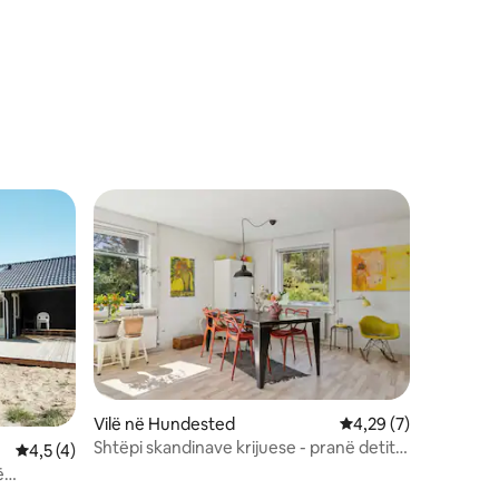
Vilë në Hundested
Vlerësimi mesatar 4,
4,29 (7)
Shtëpi skandinave krijuese - pranë detit
Vlerësimi mesatar 4,5 nga 5, 4 vlerësime
4,5 (4)
dhe natyrës
ë