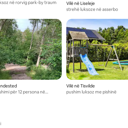
ksoz në rorvig park-by traum
Vilë në Liseleje
strehë luksoze në asserbo
undested
Vilë në Tisvilde
shimi për 12 persona në
pushim luksoz me pishinë
d-by Traum
i