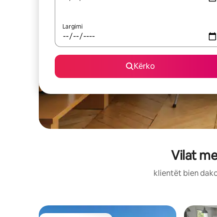
Largimi
Kërko
Vilat me
klientët bien dako