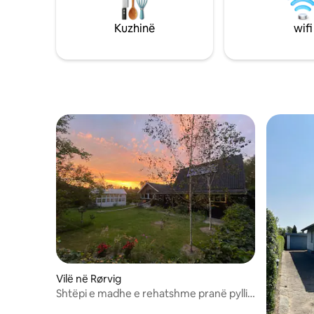
ndenjjes bëjnë që edhe nëse jeni ulur
brenda, të mund të shijoni rrezet e
Kuzhinë
wifi
ngrohta të diellit. Pamje e bukur nga
dhoma e ndenjjes në kopsht. Ka një
banjë të re të bukur dhe 3 dhoma me
hapësirë për gjithsej 6 persona.
Vilë në Rørvig
Shtëpi e madhe e rehatshme pranë pyllit
dhe fjordit në Rørvig.