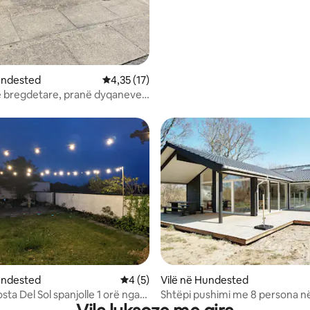
undested
Vlerësimi mesatar 4,35 nga 5, 17 vlerësime
4,35 (17)
 bregdetare, pranë dyqaneve,
he natyrës.
undested
Vlerësimi mesatar 4 nga 5, 5 vlerësime
4 (5)
Vilë në Hundested
sta Del Sol spanjolle 1 orë nga
Shtëpi pushimi me 8 persona n
gen
hundested