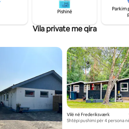
miqve në oborr në dy kate, anek
gjelbër në kopsht, si dhe kabina 
Parkim 
Pishinë
Vila private me qira
Vilë në Frederiksværk
Shtëpi pushimi për 4 persona n
frederiksværk