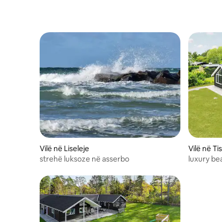
Vilë në Liseleje
Vilë në Ti
strehë luksoze në asserbo
luxury be
ferienwo