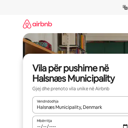
Kalo
te
përmbajtja
Vila për pushime në
Halsnæs Municipality
Gjej dhe prenoto vila unike në Airbnb
Vendndodhja
Kur rezultatet të jenë të disponueshme, lëviz me 
Mbërritja