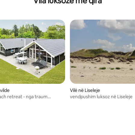
Vila luksoze me qira
svilde
Vilë në Liseleje
ach retreat - nga traum
vendpushim luksoz në Liseleje
hnungen