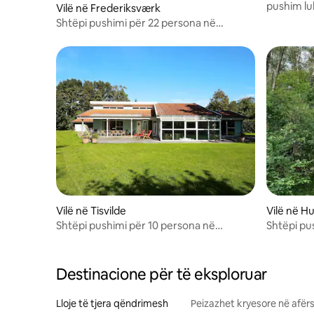
pushim lu
Vilë në Frederiksværk
Shtëpi pushimi për 22 persona në
Frederiksværk
Vilë në Tisvilde
Vilë në H
Shtëpi pushimi për 10 persona në
Shtëpi pu
tisvildeleje
Hundeste
Destinacione për të eksploruar
Lloje të tjera qëndrimesh
Peizazhet kryesore në afërs