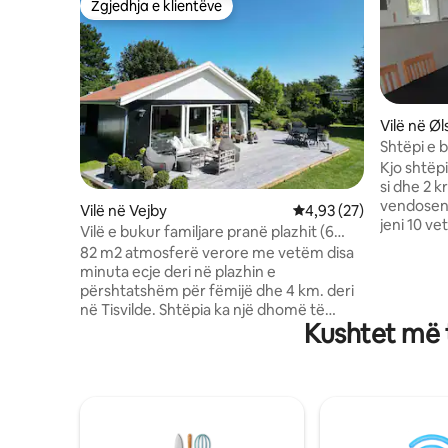
Zgjedhja e klientëve
Zgjedhja e klientëve
Vilë në Øl
Shtëpi e 
gjumi dhe
Kjo shtëpi ka 2 ban
si dhe 2 
vendosen
Vilë në Vejby
Vlerësimi mesatar 4,93
4,93 (27)
jeni 10 vetë
Vilë e bukur familjare pranë plazhit (6
për të gjithë fa
min)
82 m2 atmosferë verore me vetëm disa
mjeshtër 🥰 Zbu
minuta ecje deri në plazhin e
pazar në h
përshtatshëm për fëmijë dhe 4 km. deri
qetësi kë
në Tisvilde. Shtëpia ka një dhomë të
Drejtimi i
Kushtet më t
madhe ndenjeje të ndritshme / kuzhinë
minuta Hillerød 30 min Mos harro të
me dalje të drejtpërdrejtë në një tarracë
prenotosh
druri 100 m2, ku ka diell nga mëngjesi deri
personave
në mbrëmje. Hapësirat e brendshme
përndrysh
dhe të jashtme shkrihen mirë së bashku
dhe nuk lej
dhe ofrojnë shumë hapësirë për argëtim
publikohe
dhe lojë. Dritaret e mëdha të dhomës së