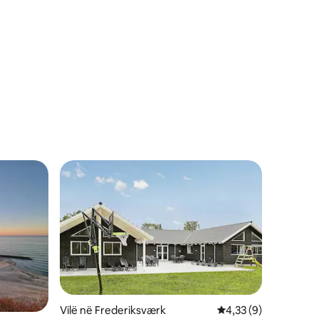
Vilë në Frederiksværk
Vlerësimi mesatar 4,
4,33 (9)