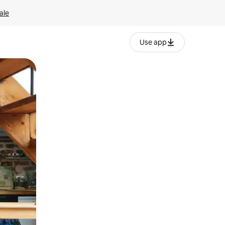
ale
Use app
ëvizur ekranin.