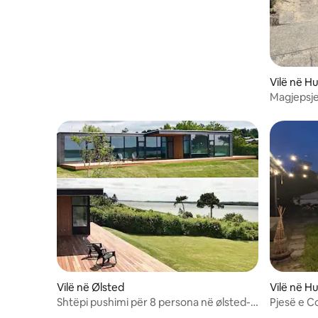
Vilë në H
Magjepsje
qytetit d
Vilë në Ølsted
Vilë në H
Shtëpi pushimi për 8 persona në ølsted-
Pjesë e Co
by traum
Kopenha