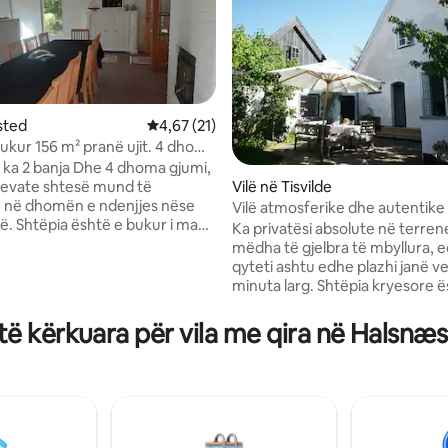
sted
Vlerësimi mesatar 4,67 nga 5, 21 vlerësime
4,67 (21)
bukur 156 m² pranë ujit. 4 dhoma
 2 banja
ja Dhe 4 dhoma gjumi,
krevate shtesë mund të
Vilë në Tisvilde
 në dhomën e ndenjjes nëse
Vilë atmosferike dhe autentike
 nga 5, 27 vlerësime
. Shtëpia është e bukur i madh
Ka privatësi absolute në terren
miljen - ose për një
mëdha të gjelbra të mbyllura, e
lo Villa Gorilla afër fjordit.
qyteti ashtu edhe plazhi janë v
illerød plazh i bukur në liseleje.
minuta larg. Shtëpia kryesore është nga
tu në zonë, me natyrën.
viti 1924 dhe shfaqet në shumë
 automjetit Kopenhagen 45
në gjendje origjinale. Një shtëpi
ë kërkuara për vila me qira në Halsnæs
atmosferike dhe autentike që,
 për numrin e
mënyrën më të mirë, dëshmon
/kafshëve në grupin tënd,
Tisvildeleje ka qenë një qytet b
e do të ketë një tarifë shtesë
vizituar mirë për më shumë se 
ohen festa në shtëpi. Çmimet
vjet. Në terren ka edhe tre 'shtëpi' të
n ashtu siç shfaqen në Airbnb.
tjera, secila me sharmin e vet; 