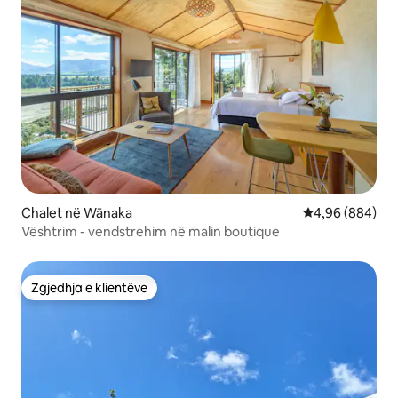
Chalet në Wānaka
Vlerësimi mesat
4,96 (884)
Vështrim - vendstrehim në malin boutique
Zgjedhja e klientëve
Zgjedhja e klientëve