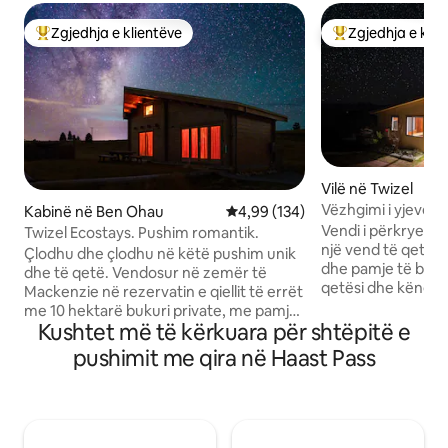
Zgjedhja e klientëve
Zgjedhja e klie
Më të mirat e zgjedhjeve të klientëve
Më të mirat e zgj
Vilë në Twizel
Vëzhgimi i yjeve 
Kabinë në Ben Ohau
Vlerësimi mesatar 4,99 nga 5, 1
4,99 (134)
hidromasazh – Pr
Vendi i përkryer p
Twizel Ecostays. Pushim romantik.
Tekapo!
një vend të qetë n
Çlodhu dhe çlodhu në këtë pushim unik
dhe pamje të buku
dhe të qetë. Vendosur në zemër të
qetësi dhe këngë z
Mackenzie në rezervatin e qiellit të errët
Shtëpiza jonë ndo
me 10 hektarë bukuri private, me pamje
qetë prej 10 hekta
Kushtet më të kërkuara për shtëpitë e
nga vargmali Ben Ohau. Kjo kabinë e
me qiell të errët 
vogël e lezetshme është e ngrohtë dhe
pushimit me qira në Haast Pass
mahnitshme të mali
komode. Materialet natyrore me
qytetit të Twizel d
gjithçka që të duhet për t 'i ngritur
ashtu edhe komod
këmbët lart ose për t' i eksploruar. -
Tekapo ose Mt Co
Poshtë rrugës nga Liqeni Ohau dhe
relaksohu në një 
distanca e shkurtër me makinë deri në 4