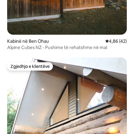
Kabinë në Ben Ohau
Vlerësimi mes
4,86 (42)
Alpine Cubes NZ - Pushime të rehatshme në mal
Zgjedhja e klientëve
Zgjedhja e klientëve