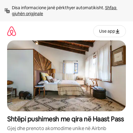
Kalo
Disa informacione janë përkthyer automatikisht. 
Shfaq 
te
gjuhën origjinale
përmbajtja
Use app
Shtëpi pushimesh me qira në Haast Pass
Gjej dhe prenoto akomodime unike në Airbnb