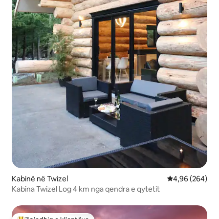
Kabinë në Twizel
Vlerësimi mesat
4,96 (264)
Kabina Twizel Log 4 km nga qendra e qytetit