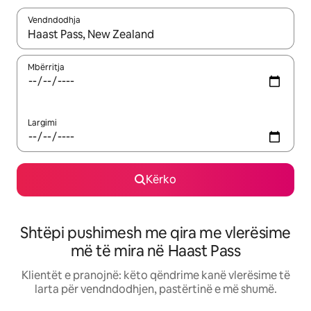
Vendndodhja
Kur rezultatet të jenë të disponueshme, lëviz me butonat e shig
Mbërritja
Largimi
Kërko
Shtëpi pushimesh me qira me vlerësime
më të mira në Haast Pass
Klientët e pranojnë: këto qëndrime kanë vlerësime të
larta për vendndodhjen, pastërtinë e më shumë.