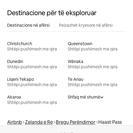
Destinacione për të eksploruar
Destinacione në afërsi
Peizazhet kryesore në afërsi
Christchurch
Queenstown
Shtëpi pushimesh me qira
Shtëpi pushimesh me qira
Dunedin
Wānaka
Shtëpi pushimesh me qira
Shtëpi pushimesh me qira
Liqeni Tekapo
Te Anau
Shtëpi pushimesh me qira
Shtëpi pushimesh me qira
Akaroa
Shfaq më shumë
Shtëpi pushimesh me qira
Airbnb
Zelanda e Re
Bregu Perëndimor
Haast Pass