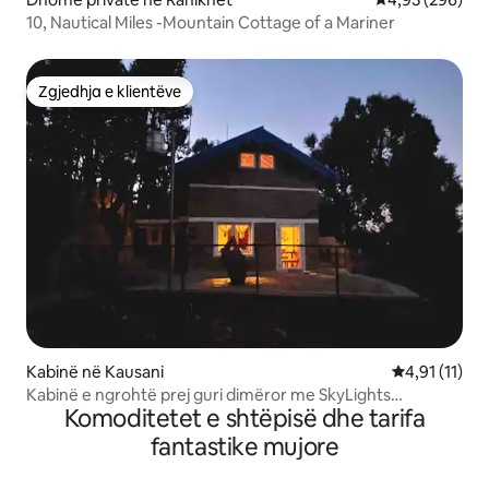
10, Nautical Miles -Mountain Cottage of a Mariner
Zgjedhja e klientëve
Zgjedhja e klientëve
Kabinë në Kausani
Vlerësimi mes
4,91 (11)
Kabinë e ngrohtë prej guri dimëror me SkyLights
Komoditetet e shtëpisë dhe tarifa
@kausani
fantastike mujore