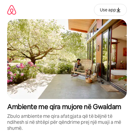
Kalo
te
Use app
përmbajtja
Ambiente me qira mujore në Gwaldam
Zbulo ambiente me qira afatgjata që të bëjnë të
ndihesh si në shtëpi për qëndrime prej një muaji a më
shumë.