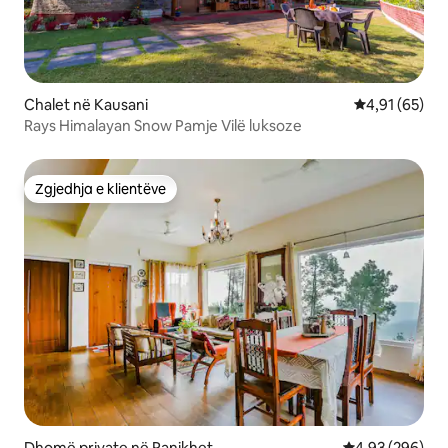
Chalet në Kausani
Vlerësimi mes
4,91 (65)
Rays Himalayan Snow Pamje Vilë luksoze
Zgjedhja e klientëve
Zgjedhja e klientëve
Dhomë private në Ranikhet
Vlerësimi mesa
4,93 (296)