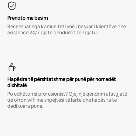
Prenoto me besim
Recensuar nga komuniteti ynë i besuar i klientëve dhe
asistencë 24/7 gjatë qëndrimit të zgjatur.
Hapësira të përshtatshme për punë për nomadët
dixhitalë
Po udhëton si profesionist? Gjej një qëndrim afatgjatë
që ofron wifi me shpejtësi të lartë dhe hapësira të
dedikuara pune.