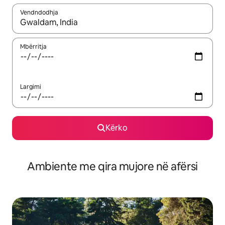
Vendndodhja
Kur rezultatet të jenë të disponueshme, lëviz me butonat e shig
Mbërritja
Largimi
Kërko
Ambiente me qira mujore në afërsi