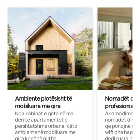
Ambiente plotësisht të
Nomadët dixh
mobiluara me qira
profesionistët
Nga kabinat e qeta në mal
Akomodime të 
deri te apartamentet e
nomadët dhe pr
përshtatshme urbane, këto
që punojnë në 
ambiente të mobiluara me
wifi dhe hapësi
qira kanë të gjitha
dedikuara pune