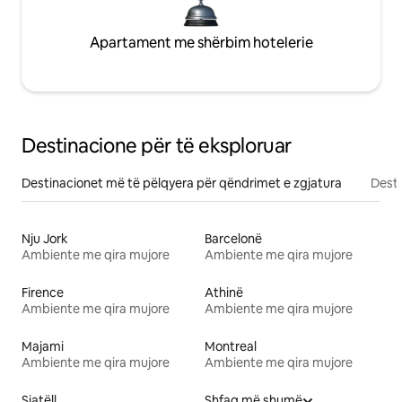
Apartament me shërbim hotelerie
Destinacione për të eksploruar
Destinacionet më të pëlqyera për qëndrimet e zgjatura
Desti
Nju Jork
Barcelonë
Ambiente me qira mujore
Ambiente me qira mujore
Firence
Athinë
Ambiente me qira mujore
Ambiente me qira mujore
Majami
Montreal
Ambiente me qira mujore
Ambiente me qira mujore
Siatëll
Shfaq më shumë