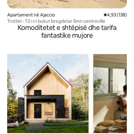
Apartament në Ajaccio
Vlerësimi mesa
4,93 (138)
Trottel - T2 i ri i bukur bregdetar 5mn centreville
Komoditetet e shtëpisë dhe tarifa
fantastike mujore