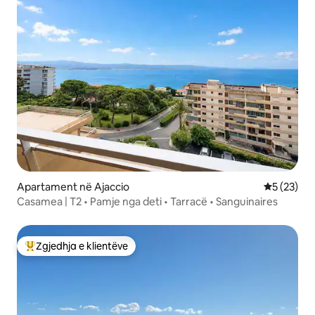
Apartament në Ajaccio
Vlerësimi 
5 (23)
Casamea | T2 • Pamje nga deti • Tarracë • Sanguinaires
Zgjedhja e klientëve
Më të mirat e zgjedhjeve të klientëve