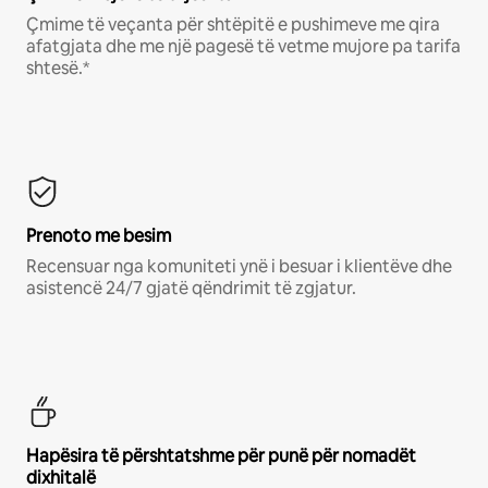
Çmime të veçanta për shtëpitë e pushimeve me qira
afatgjata dhe me një pagesë të vetme mujore pa tarifa
shtesë.*
Prenoto me besim
Recensuar nga komuniteti ynë i besuar i klientëve dhe
asistencë 24/7 gjatë qëndrimit të zgjatur.
Hapësira të përshtatshme për punë për nomadët
dixhitalë