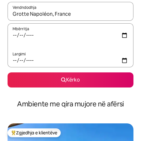
Vendndodhja
Kur rezultatet të jenë të disponueshme, lëviz me butonat e shig
Mbërritja
Largimi
Kërko
Ambiente me qira mujore në afërsi
Zgjedhja e klientëve
Më të mirat e zgjedhjeve të klientëve