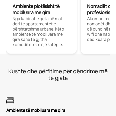
Ambiente plotësisht të
Nomadët dixh
mobiluara me qira
profesionistët
Nga kabinat e qeta në mal
Akomodime të 
deri te apartamentet e
nomadët dhe pr
përshtatshme urbane, këto
që punojnë në 
ambiente të mobiluara me
wifi dhe hapësi
qira kanë të gjitha
dedikuara pune
komoditetet e një shtëpie.
Kushte dhe përfitime për qëndrime më
të gjata
Ambiente të mobiluara me qira