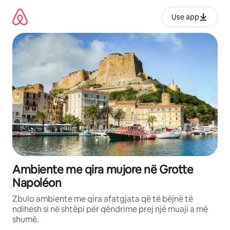
Kalo
te
Use app
përmbajtja
Ambiente me qira mujore në Grotte
Napoléon
Zbulo ambiente me qira afatgjata që të bëjnë të
ndihesh si në shtëpi për qëndrime prej një muaji a më
shumë.