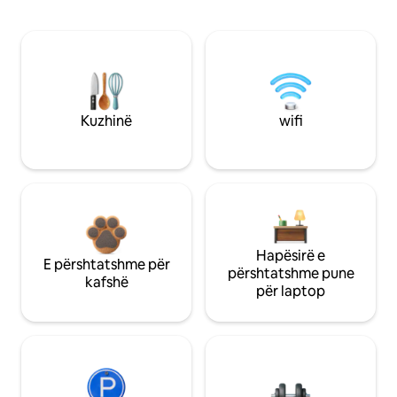
Kuzhinë
wifi
Hapësirë e
E përshtatshme për
përshtatshme pune
kafshë
për laptop