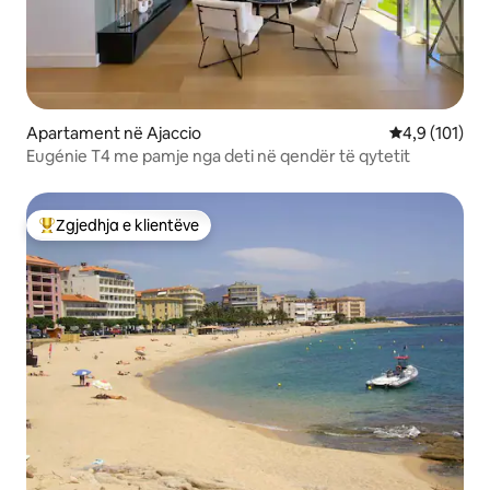
Apartament në Ajaccio
Vlerësimi mes
4,9 (101)
Eugénie T4 me pamje nga deti në qendër të qytetit
Zgjedhja e klientëve
Më të mirat e zgjedhjeve të klientëve