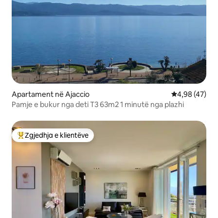
Apartament në Ajaccio
Vlerësimi mes
4,98 (47)
Pamje e bukur nga deti T3 63m2 1 minutë nga plazhi
Zgjedhja e klientëve
Më të mirat e zgjedhjeve të klientëve