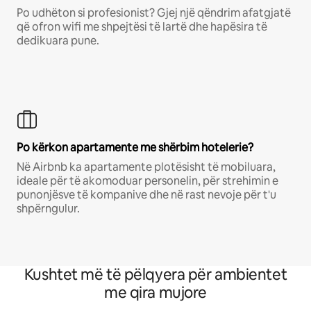
Po udhëton si profesionist? Gjej një qëndrim afatgjatë
që ofron wifi me shpejtësi të lartë dhe hapësira të
dedikuara pune.
Po kërkon apartamente me shërbim hotelerie?
Në Airbnb ka apartamente plotësisht të mobiluara,
ideale për të akomoduar personelin, për strehimin e
punonjësve të kompanive dhe në rast nevoje për t'u
shpërngulur.
Kushtet më të pëlqyera për ambientet
me qira mujore