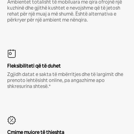
Ambientet totalisht të mobiluara me qira ofrojnë një
kuzhinë dhe gjithë kushtet e nevojshme që të jetosh
rehat për një muaj a më shumë. Është alternativa e
përkryer për një ambient me nënqira.
Fleksibiliteti që të duhet
Zgjidh datat e sakta të mbërritjes dhe të largimit dhe
prenoto lehtësisht online, pa angazhime apo
shkresurina shtesë.*
Çmime mujore të thjeshta