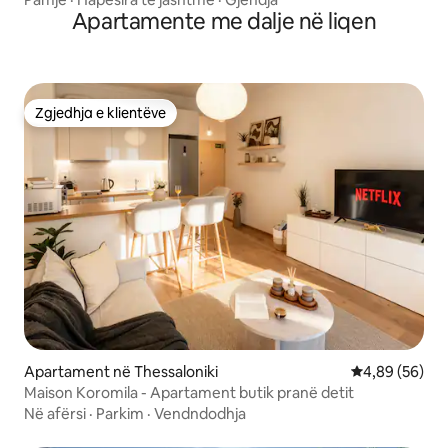
Apartamente me dalje në liqen
Zgjedhja e klientëve
Zgjedhja e klientëve
Apartament në Thessaloniki
Vlerësimi mes
4,89 (56)
Maison Koromila - Apartament butik pranë detit
Në afërsi
·
Parkim
·
Vendndodhja