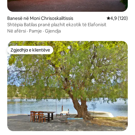
Banesë në Moni Chrisoskalitissis
Vlerësimi mes
4,9 (120)
Shtëpia Batilas pranë plazhit ekzotik të Elafonisit
Në afërsi
·
Pamje
·
Gjendja
Zgjedhja e klientëve
Zgjedhja e klientëve