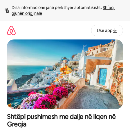
Kalo
Disa informacione janë përkthyer automatikisht. 
Shfaq 
te
gjuhën origjinale
përmbajtja
Use app
Shtëpi pushimesh me dalje në liqen në
Greqia