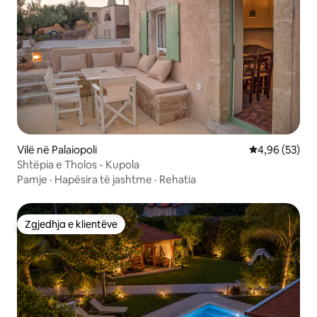
Vilë në Palaiopoli
Vlerësimi mes
4,96 (53)
Shtëpia e Tholos - Kupola
Pamje
·
Hapësira të jashtme
·
Rehatia
Zgjedhja e klientëve
Zgjedhja e klientëve