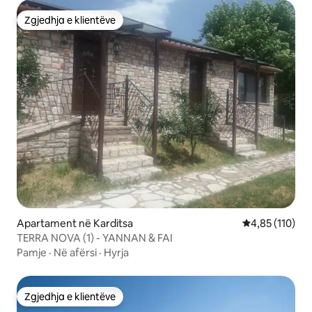
Zgjedhja e klientëve
Zgjedhja e klientëve
Apartament në Karditsa
Vlerësimi mesa
4,85 (110)
TERRA NOVA (1) - YANNAN & FAI
Pamje
·
Në afërsi
·
Hyrja
Zgjedhja e klientëve
Zgjedhja e klientëve