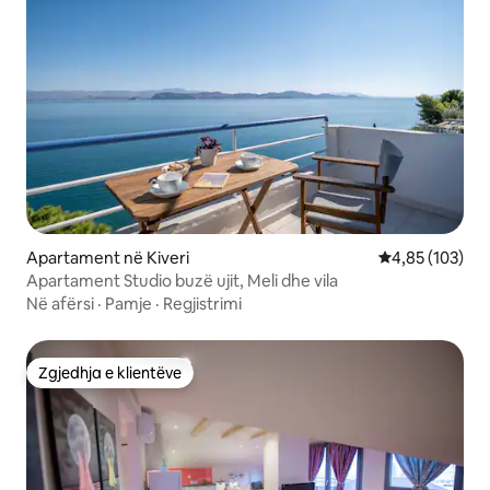
Apartament në Kiveri
Vlerësimi mesa
4,85 (103)
Apartament Studio buzë ujit, Meli dhe vila
Në afërsi
·
Pamje
·
Regjistrimi
Zgjedhja e klientëve
Zgjedhja e klientëve