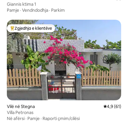
Giannis ktima 1
Pamje
·
Vendndodhja
·
Parkim
Zgjedhja e klientëve
Më të mirat e zgjedhjeve të klientëve
Vilë në Stegna
Vlerësimi me
4,9 (61)
Villa Petronas
Në afërsi
·
Pamje
·
Raporti çmim/cilësi