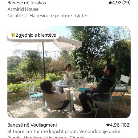
Banesë në Ierakas
Vlerësimi mes
4,93 (29)
Αrmiriki House
Në afërsi
·
Hapësira të jashtme
·
Qetësi
Zgjedhja e klientëve
Më të mirat e zgjedhjeve të klientëve
Banesë në Vouliagmeni
Vlerësimi mesa
4,96 (102)
Shtëpi e lumtur me kopsht privat. Vendndodhje unike.
Pamje
·
Hapësira të jashtme
·
Gjendja