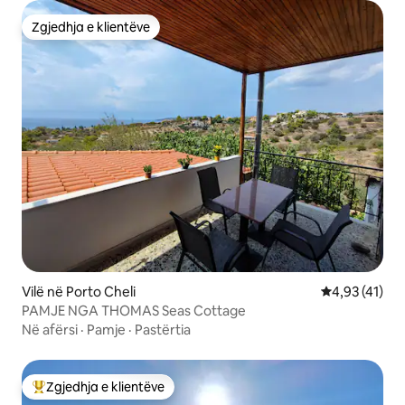
Zgjedhja e klientëve
Zgjedhja e klientëve
Vilë në Porto Cheli
Vlerësimi mes
4,93 (41)
PAMJE NGA THOMAS Seas Cottage
Në afërsi
·
Pamje
·
Pastërtia
Zgjedhja e klientëve
Më të mirat e zgjedhjeve të klientëve