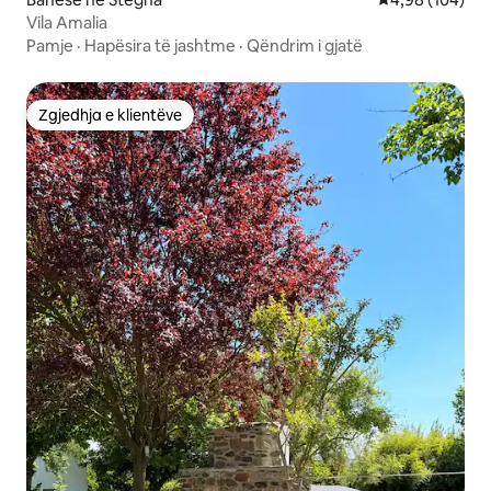
Vila Amalia
Pamje
·
Hapësira të jashtme
·
Qëndrim i gjatë
Zgjedhja e klientëve
Zgjedhja e klientëve