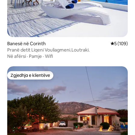
Banesë në Corinth
Vlerësimi m
5 (109)
Pranë detit Liqeni Vouliagmeni.Loutraki.
Në afërsi
·
Pamje
·
Wifi
Zgjedhja e klientëve
Zgjedhja e klientëve