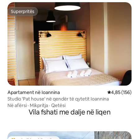
Superpritës
Superpritës
Apartament në Ioannina
Vlerësimi mesa
4,85 (156)
Studio 'Pat house' në qendër të qytetit Ioannina
Në afërsi
·
Mikpritja
·
Qetësi
Vila fshati me dalje në liqen