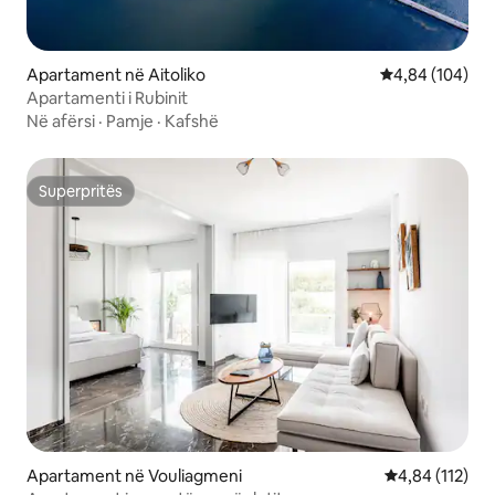
Apartament në Aitoliko
Vlerësimi mesa
4,84 (104)
Apartamenti i Rubinit
Në afërsi
·
Pamje
·
Kafshë
Superpritës
Superpritës
Apartament në Vouliagmeni
Vlerësimi mesa
4,84 (112)