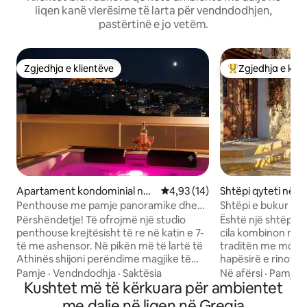
liqen kanë vlerësime të larta për vendndodhjen,
pastërtinë e jo vetëm.
Zgjedhja e klientëve
Zgjedhja e klie
Zgjedhja e klientëve
Më të mirat e zgj
Apartament kondominial në
Vlerësimi mesatar 4,93 nga 5, 
4,93 (14)
Shtëpi qyteti në K
Athinë
Penthouse me pamje panoramike dhe
Shtëpi e bukur me
xhakuzi!
mrekullueshme nga
Përshëndetje! Të ofrojmë një studio
Është një shtëpi e
penthouse krejtësisht të re në katin e 7-
cila kombinon në
të me ashensor. Në pikën më të lartë të
traditën me moder
Athinës shijoni perëndime magjike të
hapësirë e rinovuar
diellit dhe pamje panoramike të qytetit
përdhes të një sht
Pamje
·
Vendndodhja
·
Saktësia
Në afërsi
·
Pamje
·
ndërsa relaksoheni brenda xhakuzi
Kushtet më të kërkuara për ambientet
guri, me një kopsht të bukur dhe një
privat në ambient të jashtëm në katin 8.
pamje të mrekull
me dalje në liqen në Greqia