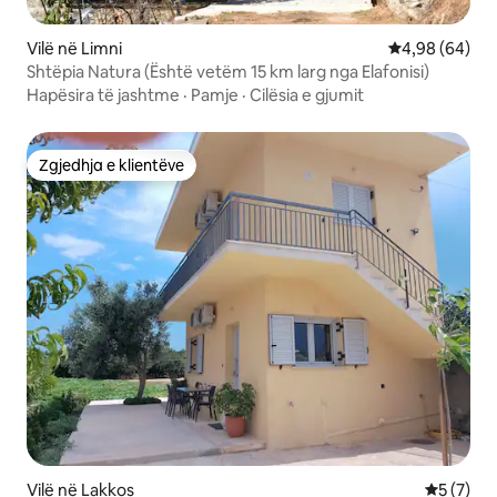
Vilë në Limni
Vlerësimi mes
4,98 (64)
Shtëpia Natura (Është vetëm 15 km larg nga Elafonisi)
Hapësira të jashtme
·
Pamje
·
Cilësia e gjumit
Zgjedhja e klientëve
Zgjedhja e klientëve
Vilë në Lakkos
Vlerësimi
5 (7)