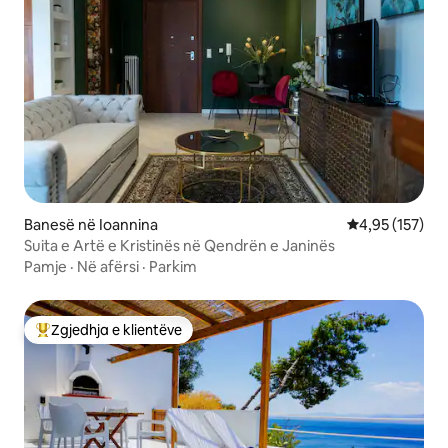
Banesë në Ioannina
Vlerësimi mesa
4,95 (157)
Suita e Artë e Kristinës në Qendrën e Janinës
Pamje
·
Në afërsi
·
Parkim
Zgjedhja e klientëve
Më të mirat e zgjedhjeve të klientëve