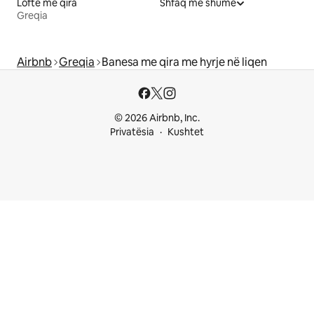
Lofte me qira
Shfaq më shumë
Greqia
Airbnb
Greqia
Banesa me qira me hyrje në liqen
© 2026 Airbnb, Inc.
Privatësia
Kushtet