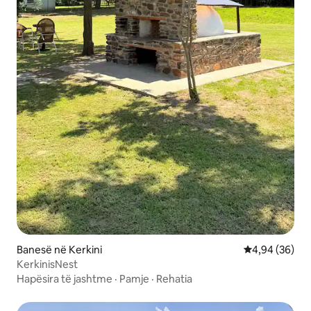
Banesë në Kerkini
Vlerësimi mes
4,94 (36)
KerkinisNest
Hapësira të jashtme
·
Pamje
·
Rehatia