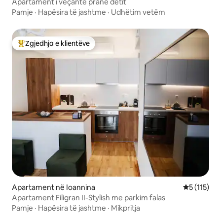
Apartament i veçantë pranë detit
Pamje
·
Hapësira të jashtme
·
Udhëtim vetëm
Zgjedhja e klientëve
Më të mirat e zgjedhjeve të klientëve
Apartament në Ioannina
Vlerësimi m
5 (115)
Apartament Filigran II-Stylish me parkim falas
Pamje
·
Hapësira të jashtme
·
Mikpritja