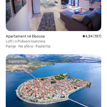
Apartament në Eleousa
Vlerësimi mesa
4,94 (197)
Loft i ri Polixeni Ioannina
Pamje
·
Në afërsi
·
Pastërtia
Superpritës
Superpritës