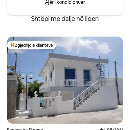
Ajër i kondicionuar
Shtëpi me dalje në liqen
Zgjedhja e klientëve
Më të mirat e zgjedhjeve të klientëve
Banesë në Stegna
Vlerësimi mesa
4,98 (104)