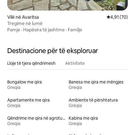
Vilë në Avaritsa
Vlerësimi mes
4,91 (70)
Tregime në lumë
Pamje
·
Hapësira të jashtme
·
Familje
Destinacione për të eksploruar
Lloje të tjera qëndrimesh
Aktivitete
Bungalow me qira
Banesa me qira me mëngjes
Greqia
Greqia
Apartamente me qira
Ambiente të përshtatura
Greqia
Greqia
Qëndrime me qira në agroturizme
Kabina me qira
Greqia
Greqia