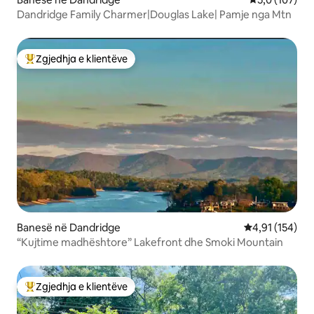
Dandridge Family Charmer|Douglas Lake| Pamje nga Mtn
Zgjedhja e klientëve
Më të mirat e zgjedhjeve të klientëve
Banesë në Dandridge
Vlerësimi mesa
4,91 (154)
“Kujtime madhështore” Lakefront dhe Smoki Mountain
Zgjedhja e klientëve
Më të mirat e zgjedhjeve të klientëve