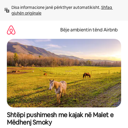
Kalo
Disa informacione janë përkthyer automatikisht. 
Shfaq 
te
gjuhën origjinale
përmbajtja
Bëje ambientin tënd Airbnb
Shtëpi pushimesh me kajak në Malet e
Mëdhenj Smoky