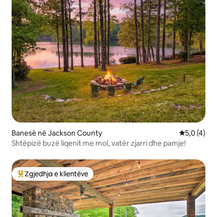
Banesë në Jackson County
Vlerësimi m
5,0 (4)
Shtëpizë buzë liqenit me mol, vatër zjarri dhe pamje!
Zgjedhja e klientëve
Më të mirat e zgjedhjeve të klientëve