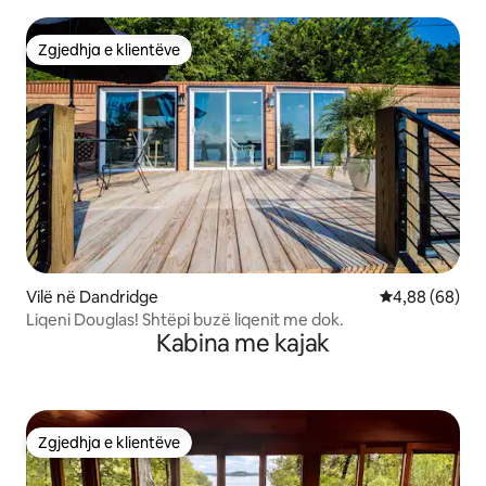
Zgjedhja e klientëve
Zgjedhja e klientëve
Vilë në Dandridge
Vlerësimi mes
4,88 (68)
Liqeni Douglas! Shtëpi buzë liqenit me dok.
Kabina me kajak
Zgjedhja e klientëve
Zgjedhja e klientëve