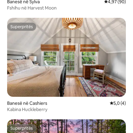
Banesë në Sylva
Vlerësimi mes
4,97 (90)
Fshihu në Harvest Moon
Superpritës
Superpritës
Banesë në Cashiers
Vlerësimi m
5,0 (4)
Kabina Huckleberry
Superpritës
Superpritës