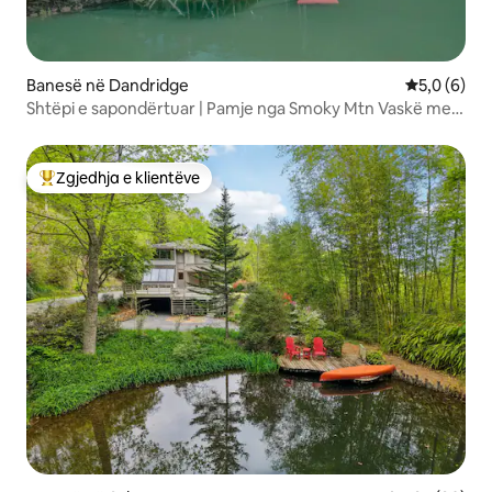
Banesë në Dandridge
Vlerësimi m
5,0 (6)
Shtëpi e sapondërtuar | Pamje nga Smoky Mtn Vaskë me
hidromasazh Pranë liqenit
Zgjedhja e klientëve
Më të mirat e zgjedhjeve të klientëve