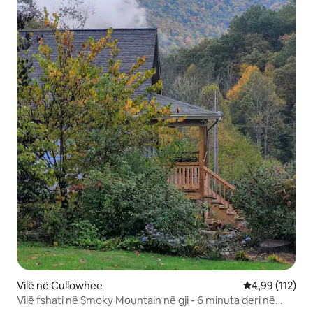
Vilë në Cullowhee
Vlerësimi mesa
4,99 (112)
Vilë fshati në Smoky Mountain në gji - 6 minuta deri në