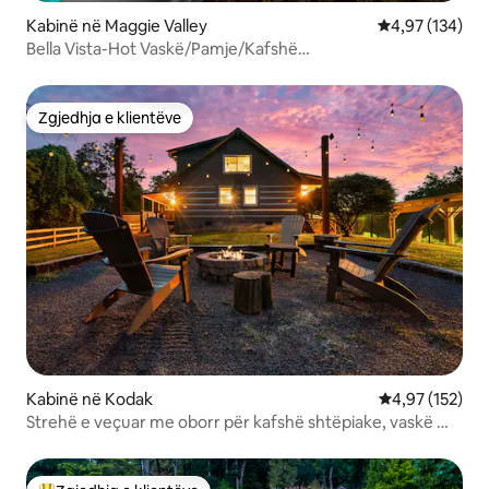
Kabinë në Maggie Valley
Vlerësimi mesa
4,97 (134)
Bella Vista-Hot Vaskë/Pamje/Kafshë
shtëpiake/Pastro/Krevate King/Perlë
Zgjedhja e klientëve
Zgjedhja e klientëve
Kabinë në Kodak
Vlerësimi mesa
4,97 (152)
Strehë e veçuar me oborr për kafshë shtëpiake, vaskë me
hidromasazh dhe dhomë lojërash