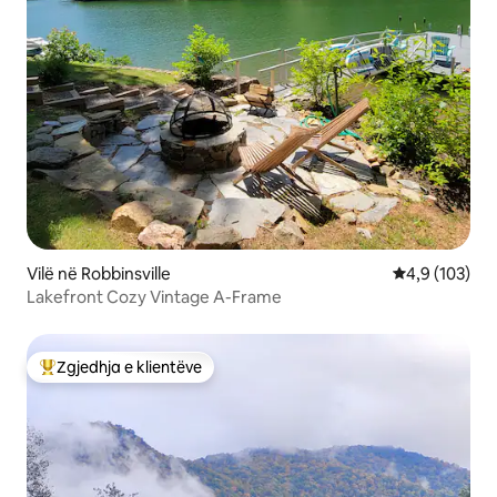
Vilë në Robbinsville
Vlerësimi mes
4,9 (103)
Lakefront Cozy Vintage A-Frame
Zgjedhja e klientëve
Më të mirat e zgjedhjeve të klientëve