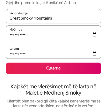
Gjej dhe prenoto kajakë unikë në Airbnb
Vendndodhja
Kur rezultatet të jenë të disponueshme, lëviz me butonat e shig
Mbërritja
Largimi
Kërko
Kajakët me vlerësimet më të larta në
Malet e Mëdhenj Smoky
Klientët bien dakord që këta kajakë kanë vlerësime të
larta për vendndodhjen, pastërtinë e jo vetëm.