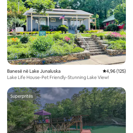
Banesë në Lake Junaluska
Vlerësimi mesa
4,96 (125)
Lake Life House-Pet Friendly-Stunning Lake View!
Superpritës
Superpritës