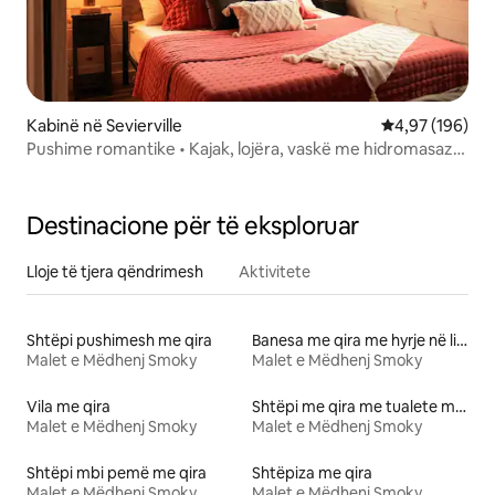
Kabinë në Sevierville
Vlerësimi mesa
4,97 (196)
Pushime romantike • Kajak, lojëra, vaskë me hidromasazh,
vatër zjarri!
Destinacione për të eksploruar
Lloje të tjera qëndrimesh
Aktivitete
Shtëpi pushimesh me qira
Banesa me qira me hyrje në liqen
Malet e Mëdhenj Smoky
Malet e Mëdhenj Smoky
Vila me qira
Shtëpi me qira me tualete me lartësi të përshtatshme
Malet e Mëdhenj Smoky
Malet e Mëdhenj Smoky
Shtëpi mbi pemë me qira
Shtëpiza me qira
Malet e Mëdhenj Smoky
Malet e Mëdhenj Smoky