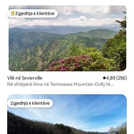
WCU
Zgjedhja e klientëve
Më të mirat e zgjedhjeve të klientëve
Vilë në Sevierville
Vlerësimi mesa
4,89 (256)
Në shtëpinë time në Tennessee Mountain-Dolly të
frymëzuar nga ferma
Zgjedhja e klientëve
Zgjedhja e klientëve