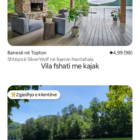
Banesë në Topton
Vlerësimi mes
4,99 (98)
Shtëpizë SilverWolf në liqenin Nantahala
Vila fshati me kajak
Zgjedhja e klientëve
Më të mirat e zgjedhjeve të klientëve