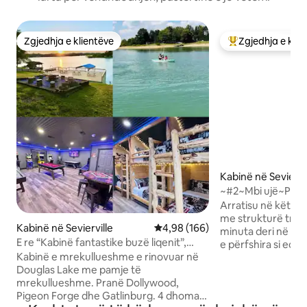
Zgjedhja e klientëve
Zgjedhja e klie
Zgjedhja e klientëve
Më të mirat e zgj
Kabinë në Seviervi
~#2~Mbi ujë~Pa tar
Airbnb~Karikues 
Arratisu në këtë 
elektrike~Kajakë~
me strukturë tre
Kabinë në Sevierville
Vlerësimi mesatar 4,98 nga 5, 1
4,98 (166)
minuta deri në GSM
E re “Kabinë fantastike buzë liqenit”,
e përfshira si ecja
krevate dopio “King”
Kabinë e mrekullueshme e rinovuar në
lundrimi me kajak 
Douglas Lake me pamje të
liqen privat me 2
mrekullueshme. Pranë Dollywood,
karikimin e automj
Pigeon Forge dhe Gatlinburg. 4 dhoma
gropë të rehatshm