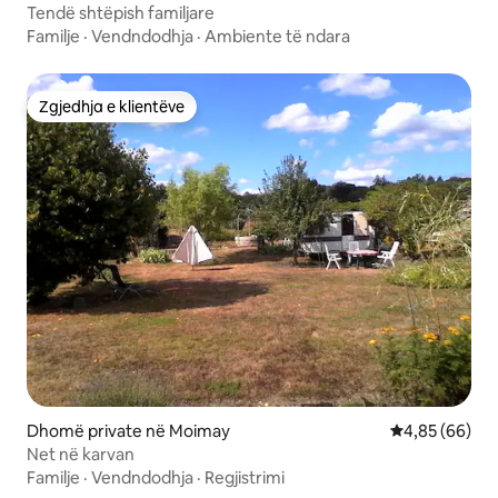
Tendë shtëpish familjare
Familje
·
Vendndodhja
·
Ambiente të ndara
Zgjedhja e klientëve
Zgjedhja e klientëve
Dhomë private në Moimay
Vlerësimi mes
4,85 (66)
Net në karvan
Familje
·
Vendndodhja
·
Regjistrimi