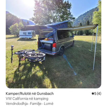
Kamper/Rulotë në Gunsbach
Vlerësimi
5 (4)
VW California në kamping
Vendndodhja
·
Familje
·
Lumë