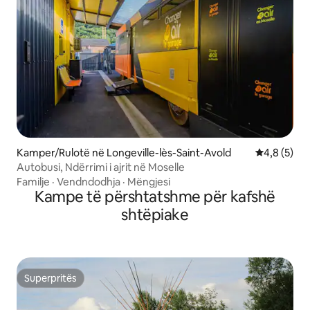
Kamper/Rulotë në Longeville-lès-Saint-Avold
Vlerësimi m
4,8 (5)
Autobusi, Ndërrimi i ajrit në Moselle
Familje
·
Vendndodhja
·
Mëngjesi
Kampe të përshtatshme për kafshë
shtëpiake
Superpritës
Superpritës