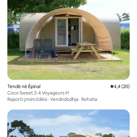
Tendë në Épinal
Vlerësimi me
4,4 (20)
Coco Sweet 2-4 Voyageurs H
Raporti çmim/cilësi
·
Vendndodhja
·
Rehatia