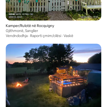
Kamper/Rulotë në Rocquigny
Gjithmonë, Sanglier
Vendndodhja
·
Raporti çmim/cilësi
·
Vaskë