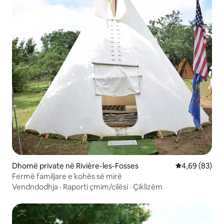
Dhomë private në Rivière-les-Fosses
Vlerësimi mes
4,69 (83)
Fermë familjare e kohës së mirë
Vendndodhja
·
Raporti çmim/cilësi
·
Çiklizëm