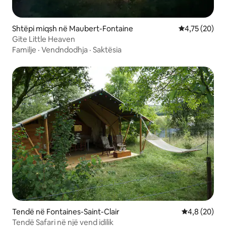
Shtëpi miqsh në Maubert-Fontaine
Vlerësimi mes
4,75 (20)
Gite Little Heaven
Familje
·
Vendndodhja
·
Saktësia
Tendë në Fontaines-Saint-Clair
Vlerësimi me
4,8 (20)
Tendë Safari në një vend idilik