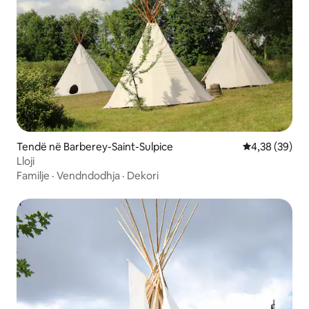
Tendë në Barberey-Saint-Sulpice
Vlerësimi mes
4,38 (39)
Lloji
Familje
·
Vendndodhja
·
Dekori