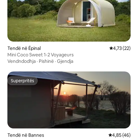
Tendë në Épinal
Vlerësimi mes
4,73 (22)
Mini Coco Sweet 1-2 Voyageurs
Vendndodhja
·
Pishinë
·
Gjendja
Superpritës
Superpritës
Tendë në Bannes
Vlerësimi mes
4,85 (46)