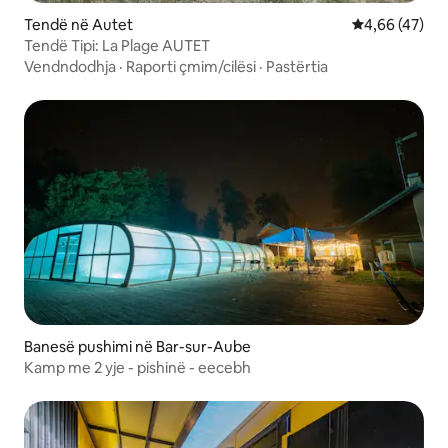
Tendë në Autet
Vlerësimi mes
4,66 (47)
Tendë Tipi: La Plage AUTET
Vendndodhja
·
Raporti çmim/cilësi
·
Pastërtia
Banesë pushimi në Bar-sur-Aube
Kamp me 2 yje - pishinë - eecebh