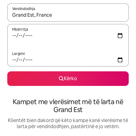
Vendndodhja
Kur rezultatet të jenë të disponueshme, lëviz me butonat e shig
Mbërritja
Largimi
Kërko
Kampet me vlerësimet më të larta në
Grand Est
Klientët bien dakord që këto kampe kanë vlerësime të
larta për vendndodhjen, pastërtinë e jo vetëm.