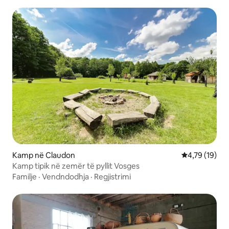
Kamp në Claudon
Vlerësimi mes
4,79 (19)
Kamp tipik në zemër të pyllit Vosges
Familje
·
Vendndodhja
·
Regjistrimi