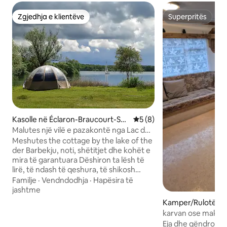
Zgjedhja e klientëve
Superpritës
Zgjedhja e klientëve
Superpritës
Kasolle në Éclaron-Braucourt-Sai
Vlerësimi mesatar 5 nga 5,
5 (8)
nte-Livière
Malutes një vilë e pazakontë nga Lac du
Der
Meshutes the cottage by the lake of the
der Barbekju, noti, shëtitjet dhe kohët e
mira të garantuara Dëshiron ta lësh të
lirë, të ndash të qeshura, të shikosh
perëndimet e diellit mbi ujë dhe të
Familje
·
Vendndodhja
·
Hapësira të
shijosh aperitivët në tarracë? Vendos
jashtme
valixhet në Gîte du Port de Nemours, një
Kamper/Rulotë në
fshikëz me natyrë dhe gjallëri pranë
karvan ose makin
liqenit Der, në Shampanjë! 6 akomodime
Eja dhe qëndro n