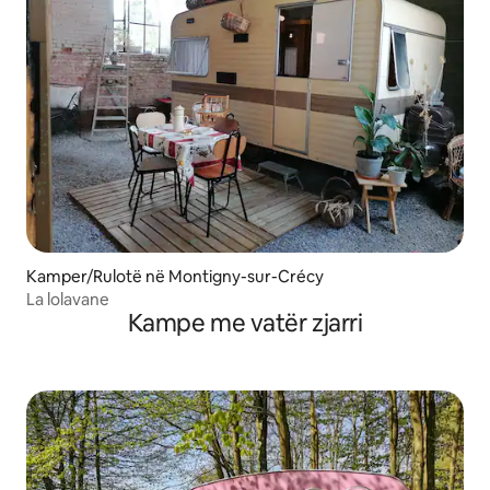
Kamper/Rulotë në Montigny-sur-Crécy
La lolavane
Kampe me vatër zjarri