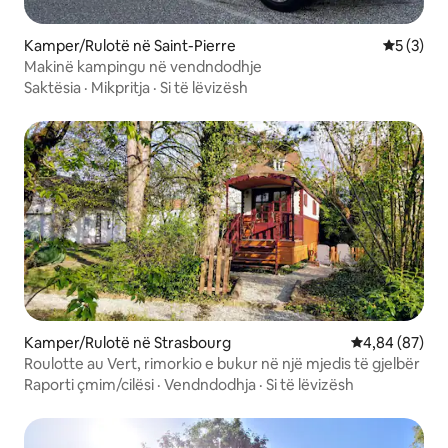
Kamper/Rulotë në Saint-Pierre
Vlerësimi
5 (3)
Makinë kampingu në vendndodhje
Saktësia
·
Mikpritja
·
Si të lëvizësh
Kamper/Rulotë në Strasbourg
Vlerësimi mes
4,84 (87)
Roulotte au Vert, rimorkio e bukur në një mjedis të gjelbër
Raporti çmim/cilësi
·
Vendndodhja
·
Si të lëvizësh