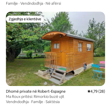
Familje
·
Vendndodhja
·
Në afërsi
Zgjedhja e klientëve
Zgjedhja e klientëve
Dhomë private në Robert-Espagne
Vlerësimi mes
4,79 (28)
Ma Roux pritësi: Rimorkio buzë ujit
Vendndodhja
·
Familje
·
Saktësia