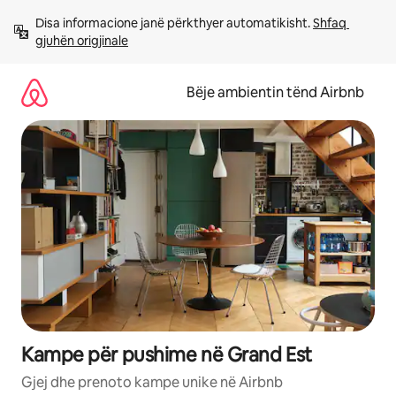
Kalo
Disa informacione janë përkthyer automatikisht. 
Shfaq 
te
gjuhën origjinale
përmbajtja
Bëje ambientin tënd Airbnb
Kampe për pushime në Grand Est
Gjej dhe prenoto kampe unike në Airbnb