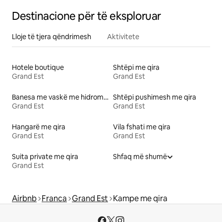
Destinacione për të eksploruar
Lloje të tjera qëndrimesh
Aktivitete
Hotele boutique
Shtëpi me qira
Grand Est
Grand Est
Banesa me vaskë me hidromasazh me qira
Shtëpi pushimesh me qira
Grand Est
Grand Est
Hangarë me qira
Vila fshati me qira
Grand Est
Grand Est
Suita private me qira
Shfaq më shumë
Grand Est
Airbnb
Franca
Grand Est
Kampe me qira