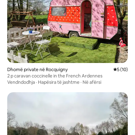
Dhomë private në Rocquigny
Vlerësimi 
5 (10)
2 p caravan coccinelle in the French Ardennes
Vendndodhja
·
Hapësira të jashtme
·
Në afërsi