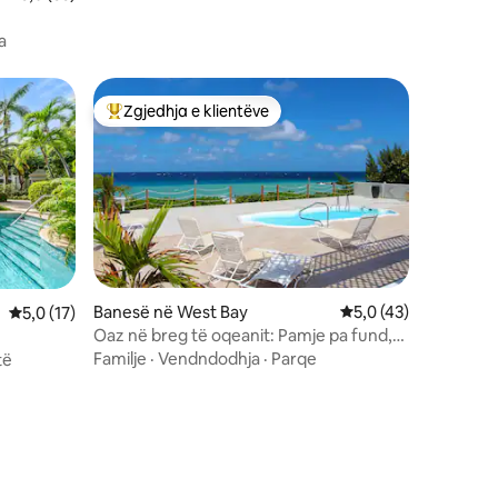
a
Zgjedhja e klientëve
entëve
Më të mirat e zgjedhjeve të klientëve
Banesë në West Bay
Vlerësimi mesatar 5,
5,0 (43)
Vlerësimi mesatar 5,0 nga 5, 17 vlerësime
5,0 (17)
Oaz në breg të oqeanit: Pamje pa fund,
pishinë dhe vilë
Familje
·
Vendndodhja
·
Parqe
të