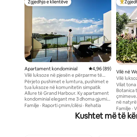
Zgjedhja e klientëve
Zgjedh
Zgjedhja e klientëve
Më të mi
Apartament kondominial
Vlerësimi mesatar 4,96
4,96 (89)
Vilë në W
Vilë luksoze në pjesën e përparme të
Vilë lukso
oqeanit luksoz, Grand Harbour
Përjeto pushimet e lumtura, pushimet e
pishinë+7
Vilat tona
tua luksoze në komunitetin simpatik
Botanica të
Allure të Grand Harbour. Ky apartament
çmimeve. Kjo njësi ka një ngrënie priv
kondominial elegant me 3 dhoma gjumi
në natyrë
krenohet me komoditetet moderne dhe
Familje
·
Raporti çmim/cilësi
·
Rehatia
fokusi ynë
Familje
·
V
përmban një kuzhinë të pajisur
Kushtet më të kë
detajet e
plotësisht, pishinë dhe pamje mahnitëse
nivelit të lartë. Veçant
të oqeanit. Me supermarkete, një gamë
përfshijnë
të gjerë opsionesh ngrënieje dhe
spa me ng
aktivitetesh në natyrë vetëm disa minuta
tropikal. Ofrojmë gjithashtu një anije