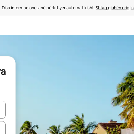
Disa informacione janë përkthyer automatikisht. 
Shfaq gjuhën origjin
ra
butonat e shigjetave lart e poshtë ose eksploro duke prekur ose duke l