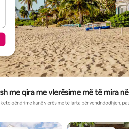
sh me qira me vlerësime më të mira 
: këto qëndrime kanë vlerësime të larta për vendndodhjen, pa