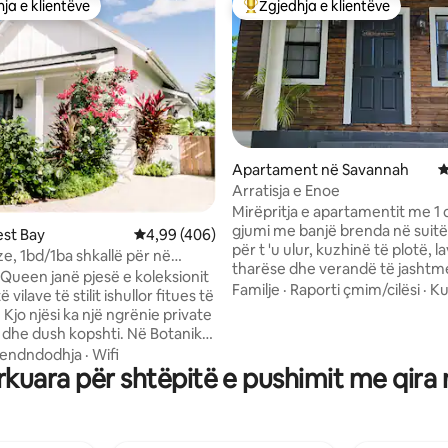
ja e klientëve
Zgjedhja e klientëve
rat e zgjedhjeve të klientëve
Më të mirat e zgjedhjeve të kli
Apartament në Savannah
V
Arratisja e Enoe
Mirëpritja e apartamentit me 
 nga 5, 89 vlerësime
gjumi me banjë brenda në suit
est Bay
Vlerësimi mesatar 4,99 nga 5, 406 vlerësime
4,99 (406)
për t 'u ulur, kuzhinë të plotë, l
ze, 1bd/1ba shkallë për në
tharëse dhe verandë të jashtm
 Mile Beach
 Queen janë pjesë e koleksionit
Ndodhet në një lagje të qetë në
Familje
·
Raporti çmim/cilësi
·
Ku
 vilave të stilit ishullor fitues të
shumicës së gjërave. 2 minuta
ate
këmbë deri në vendin historik P
 dhe dush kopshti. Në Botanikë,
James Castle, një vend mahnitë
 është luksi i rastësishëm,
endndodhja
·
Wifi
parë perëndimet e diellit! 3 mi
rkuara për shtëpitë e pushimit me qir
 ëndrrave dhe shërbimet e
makinë nga supermarketi më i 
itë e pronës
restorantet lokale. 5 minuta m
 një pishinë të stilit resort me
deri në plazhin piktoresk Spotts
rohje të vendosur në një oaz
minuta me makinë nga destinac