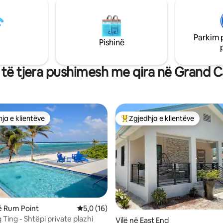
tjera të njohura, duke përfshir
i falas në Land Rover Defender-
tregtare dhe atraksionet e tjera
 vjetër në plazhet e afërta.
ë të kontrollosh listimet e tjera
Parkim 
si i mospirjes së
Pishinë
 të tjera pushimesh me qira në Grand
ja e klientëve
Zgjedhja e klientëve
rat e zgjedhjeve të klientëve
Më të mirat e zgjedhjeve të kli
 nga 5, 15 vlerësime
ë Rum Point
Vlerësimi mesatar 5,0 nga 5, 16 vlerësime
5,0 (16)
 Ting - Shtëpi private plazhi
Vilë në East End