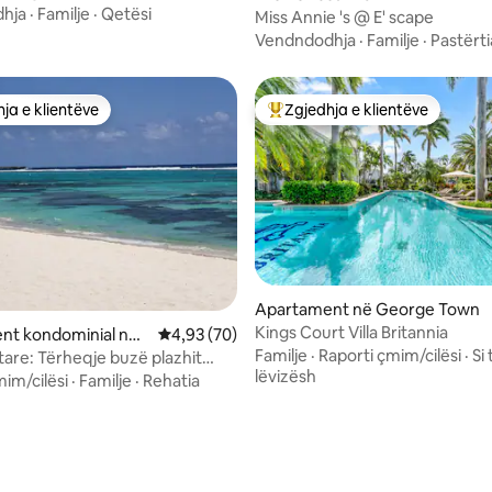
hja
·
Familje
·
Qetësi
Miss Annie 's @ E' scape
Vendndodhja
·
Familje
·
Pastërti
ja e klientëve
Zgjedhja e klientëve
rat e zgjedhjeve të klientëve
Më të mirat e zgjedhjeve të kli
Apartament në George Town
Kings Court Villa Britannia
 nga 5, 33 vlerësime
nt kondominial në
Vlerësimi mesatar 4,93 nga 5, 70 vlerësime
4,93 (70)
Familje
·
Raporti çmim/cilësi
·
Si 
tare: Tërheqje buzë plazhit
lëvizësh
t! Kajman
mim/cilësi
·
Familje
·
Rehatia