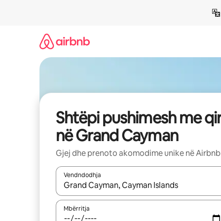
Kalo
te
përmbajtja
Shtëpi pushimesh me qi
në Grand Cayman
Gjej dhe prenoto akomodime unike në Airbnb
Vendndodhja
Kur rezultatet të jenë të disponueshme, lëviz me 
Mbërritja