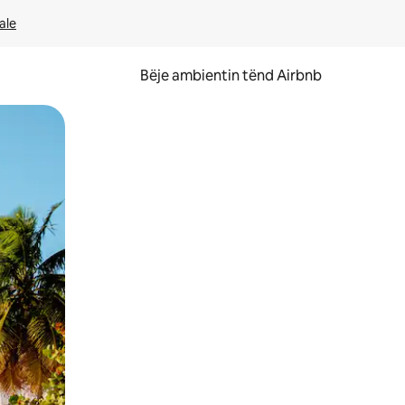
ale
Bëje ambientin tënd Airbnb
ëvizur ekranin.