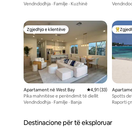
Vendndodhja
·
Familje
·
Kuzhinë
Vendndod
Zgjedhja e klientëve
Zgjedh
Zgjedhja e klientëve
Më të mi
Apartament në West Bay
Vlerësimi mesatar 4,91
4,91 (33)
Apartame
Savannah
Pika mahnitëse e perëndimit të diellit
Spotts de
buzë deti
Vendndodhja
·
Familje
·
Banja
Raporti ç
Destinacione për të eksploruar