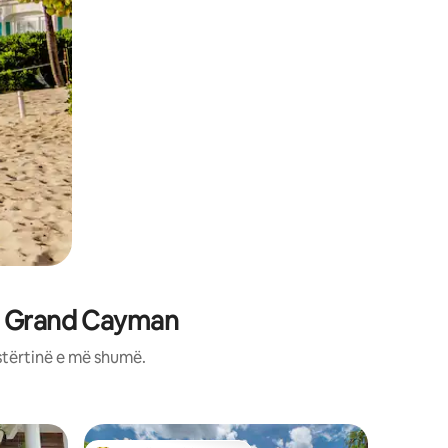
në Grand Cayman
stërtinë e më shumë.
Banesë n