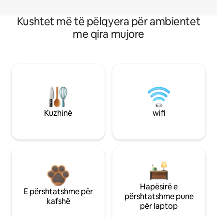
Kushtet më të pëlqyera për ambientet
me qira mujore
Kuzhinë
wifi
Hapësirë e
E përshtatshme për
përshtatshme pune
kafshë
për laptop