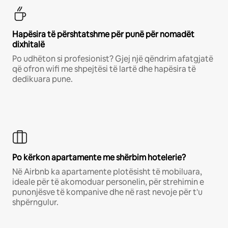
Hapësira të përshtatshme për punë për nomadët
dixhitalë
Po udhëton si profesionist? Gjej një qëndrim afatgjatë
që ofron wifi me shpejtësi të lartë dhe hapësira të
dedikuara pune.
Po kërkon apartamente me shërbim hotelerie?
Në Airbnb ka apartamente plotësisht të mobiluara,
ideale për të akomoduar personelin, për strehimin e
punonjësve të kompanive dhe në rast nevoje për t'u
shpërngulur.