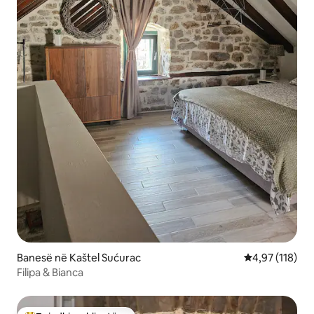
Banesë në Kaštel Sućurac
Vlerësimi mesa
4,97 (118)
Filipa & Bianca