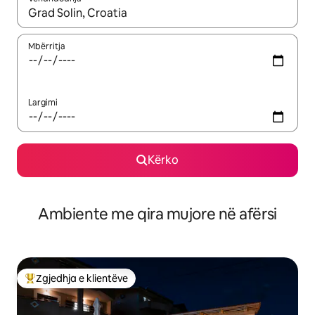
Kur rezultatet të jenë të disponueshme, lëviz me butonat e shig
Mbërritja
Largimi
Kërko
Ambiente me qira mujore në afërsi
Zgjedhja e klientëve
Më të mirat e zgjedhjeve të klientëve