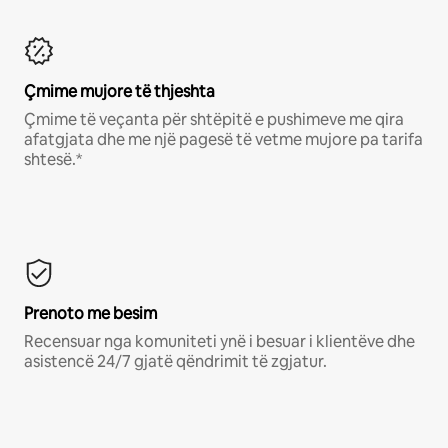
Çmime mujore të thjeshta
Çmime të veçanta për shtëpitë e pushimeve me qira
afatgjata dhe me një pagesë të vetme mujore pa tarifa
shtesë.*
Prenoto me besim
Recensuar nga komuniteti ynë i besuar i klientëve dhe
asistencë 24/7 gjatë qëndrimit të zgjatur.