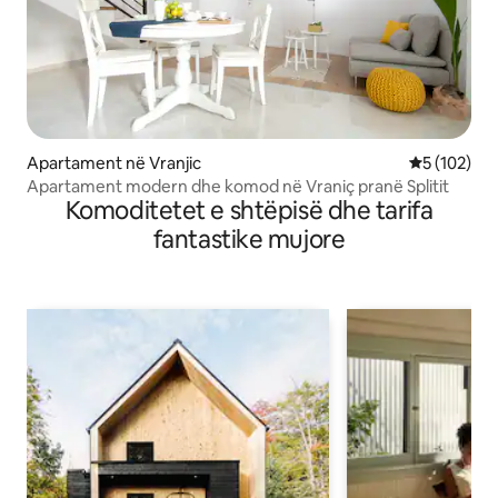
Apartament në Vranjic
Vlerësimi m
5 (102)
Apartament modern dhe komod në Vraniç pranë Splitit
Komoditetet e shtëpisë dhe tarifa
fantastike mujore