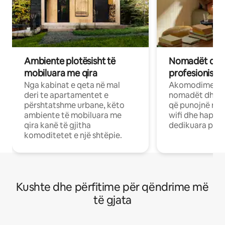
Ambiente plotësisht të
Nomadët dixh
mobiluara me qira
profesionistët
Nga kabinat e qeta në mal
Akomodime të 
deri te apartamentet e
nomadët dhe pr
përshtatshme urbane, këto
që punojnë në 
ambiente të mobiluara me
wifi dhe hapësi
qira kanë të gjitha
dedikuara pune
komoditetet e një shtëpie.
Kushte dhe përfitime për qëndrime më
të gjata