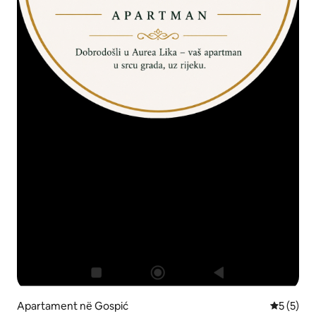
Apartament në Gospić
Vlerësimi
5 (5)