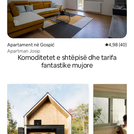
Apartament në Gospić
Vlerësimi mes
4,98 (40)
Apartman Josip
Komoditetet e shtëpisë dhe tarifa
fantastike mujore