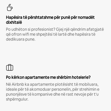
Hapësira të përshtatshme për punë për nomadët
dixhitalë
Po udhëton si profesionist? Gjej një qëndrim afatgjatë
që ofron wifi me shpejtësi të lartë dhe hapësira të
dedikuara pune.
Po kërkon apartamente me shërbim hotelerie?
Në Airbnb ka apartamente plotësisht të mobiluara,
ideale për të akomoduar personelin, për strehimin e
punonjësve të kompanive dhe në rast nevoje për t'u
shpërngulur.