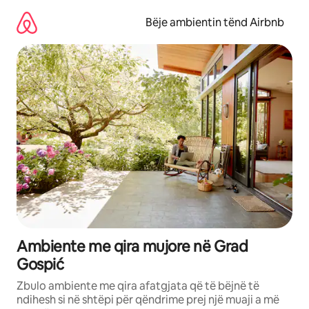
Kalo
te
Bëje ambientin tënd Airbnb
përmbajtja
Ambiente me qira mujore në Grad
Gospić
Zbulo ambiente me qira afatgjata që të bëjnë të
ndihesh si në shtëpi për qëndrime prej një muaji a më