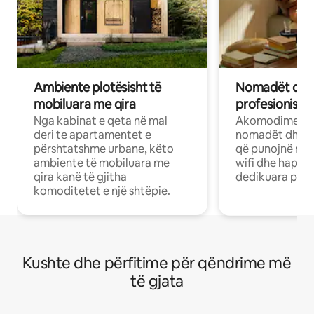
Ambiente plotësisht të
Nomadët dixh
mobiluara me qira
profesionistët
Nga kabinat e qeta në mal
Akomodime të 
deri te apartamentet e
nomadët dhe pr
përshtatshme urbane, këto
që punojnë në 
ambiente të mobiluara me
wifi dhe hapësi
qira kanë të gjitha
dedikuara pune
komoditetet e një shtëpie.
Kushte dhe përfitime për qëndrime më
të gjata