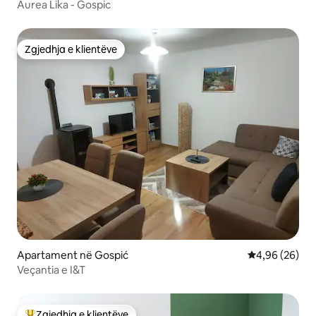
Aurea Lika - Gospic
Zgjedhja e klientëve
Zgjedhja e klientëve
Apartament në Gospić
Vlerësimi mes
4,96 (26)
Veçantia e I&T
Zgjedhja e klientëve