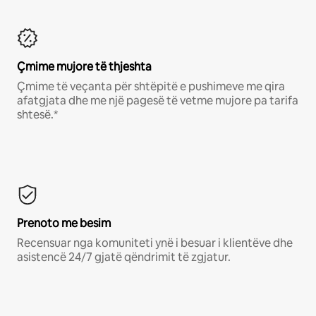
Çmime mujore të thjeshta
Çmime të veçanta për shtëpitë e pushimeve me qira
afatgjata dhe me një pagesë të vetme mujore pa tarifa
shtesë.*
Prenoto me besim
Recensuar nga komuniteti ynë i besuar i klientëve dhe
asistencë 24/7 gjatë qëndrimit të zgjatur.