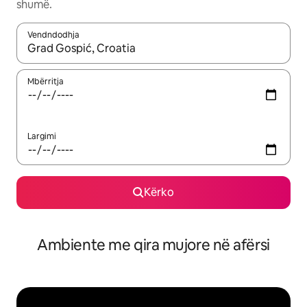
shumë.
Vendndodhja
Kur rezultatet të jenë të disponueshme, lëviz me butonat e shig
Mbërritja
Largimi
Kërko
Ambiente me qira mujore në afërsi