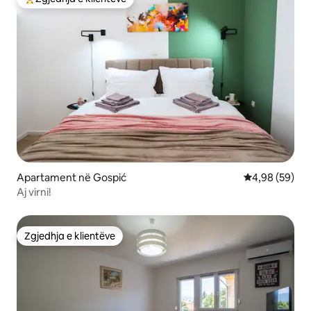
Më të mirat e zgjedhjeve të klientëve
Apartament në Gospić
Vlerësimi mes
4,98 (59)
Aj virni!
Zgjedhja e klientëve
Zgjedhja e klientëve