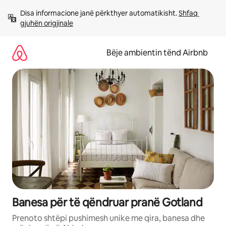
Kalo
Disa informacione janë përkthyer automatikisht. 
Shfaq 
te
gjuhën origjinale
përmbajtja
Bëje ambientin tënd Airbnb
Banesa për të qëndruar pranë Gotland
Prenoto shtëpi pushimesh unike me qira, banesa dhe