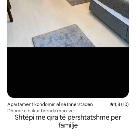
Apartament kondominial në Innerstaden
Vlerësimi me
4,8 (10)
Dhomë e bukur brenda mureve
Shtëpi me qira të përshtatshme për
familje