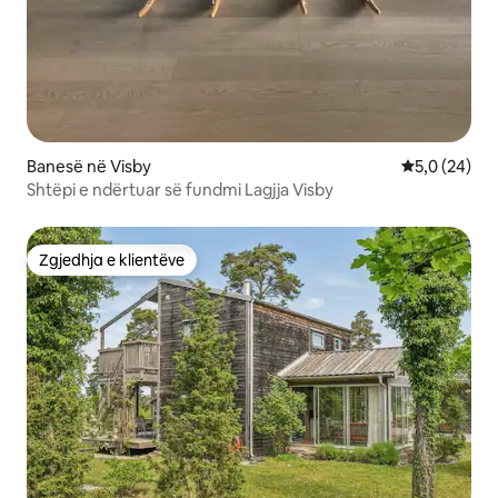
Banesë në Visby
Vlerësimi me
5,0 (24)
Shtëpi e ndërtuar së fundmi Lagjja Visby
Zgjedhja e klientëve
Zgjedhja e klientëve