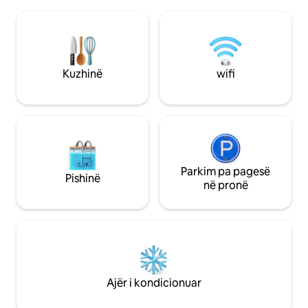
Makina ose biçikleta personale është e
gjerë. Përfshirë pastrimin përfundimtar.
domosdoshme, autobusi më i afërt në
Shtrojat dhe peshq
Fårösund (autobusi Fårö vetëm gjatë
mund të merren m
pushimeve verore). Akomodimi është i
foto nuk punon.
thjeshtë, modern, në ndërtim e sipër.
Dysheme betoni, tavane të larta, plan i
Kuzhinë
wifi
hapur i dyshemesë, oxhak. Dysheme me
zhavorr me tavolinë të gjatë për ngrënie
në natyrë dhe Barbecue. SHËNIM:
Vizitorët e pastrojnë vetë ambientin,
sjellin çarçafët dhe peshqirët e tyre
Parkim pa pagesë
Pishinë
në pronë
Ajër i kondicionuar