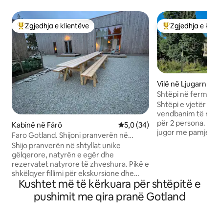
Zgjedhja e klientëve
Zgjedhja e klie
Më të mirat e zgjedhjeve të klientëve
Më të mirat e zgj
Vilë në Ljugarn
Shtëpi në fermë 
Shtëpi e vjetër e 
vendbanim të reh
për 2 persona. Tarracë me orientim
Kabinë në Fårö
Vlerësimi mesatar 5,0 nga 5, 
5,0 (34)
jugor me pamje fa
Faro Gotland. Shijoni pranverën në
9000 metra katror
shkëmbinjtë e lartë dhe natyrën e bukur
Shijo pranverën në shtyllat unike
gardh. Shëtitje në 
gëlqerore, natyrën e egër dhe
në liqenin ku mun
rezervatet natyrore të zhveshura. Pikë e
deri në plazhet e g
shkëlqyer fillimi për ekskursione dhe
dyqane dhe restorante.
Kushtet më të kërkuara për shtëpitë e
ekskursione të këndshme në Fårö,
moderne e pajisur plotë
pavarësisht motit. Digerhuvud,
pushimit me qira pranë Gotland
ngrohje nën dyshe
Langhammars dhe Helgumannen
për 2 persona (pë
brenda distancës së ecjes dhe çiklizmit.
dopio 180 cm + kre