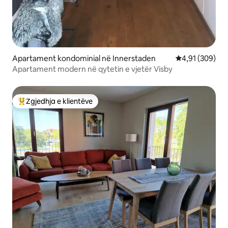
Apartament kondominial në Innerstaden
Vlerësimi mesa
4,91 (309)
Apartament modern në qytetin e vjetër Visby
Zgjedhja e klientëve
Më të mirat e zgjedhjeve të klientëve