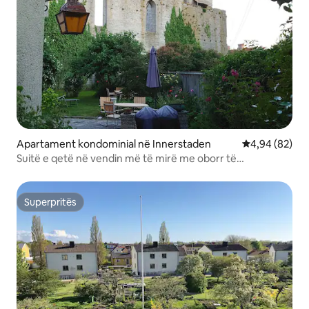
Apartament kondominial në Innerstaden
Vlerësimi mes
4,94 (82)
Suitë e qetë në vendin më të mirë me oborr të
mahnitshëm!
Superpritës
Superpritës