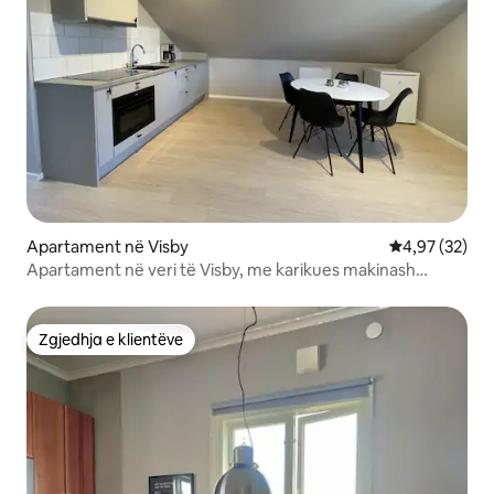
Apartament në Visby
Vlerësimi mes
4,97 (32)
Apartament në veri të Visby, me karikues makinash
elektrike
Zgjedhja e klientëve
Zgjedhja e klientëve