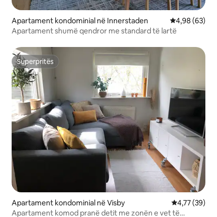
Apartament kondominial në Innerstaden
Vlerësimi mes
4,98 (63)
Apartament shumë qendror me standard të lartë
Superpritës
Superpritës
Apartament kondominial në Visby
Vlerësimi mes
4,77 (39)
Apartament komod pranë detit me zonën e vet të