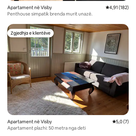
Apartament në Visby
Vlerësimi mesa
4,91 (182)
Penthouse simpatik brenda murit unazë.
Zgjedhja e klientëve
Zgjedhja e klientëve
Apartament në Visby
Vlerësimi m
5,0 (7)
Apartament plazhi: 50 metra nga deti