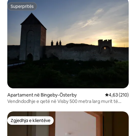
Superpritës
Superpritës
Apartament në Bingeby-Österby
Vlerësimi mesa
4,63 (210)
Vendndodhje e qetë në Visby 500 metra larg murit të
qytetit (1)
Zgjedhja e klientëve
Zgjedhja e klientëve