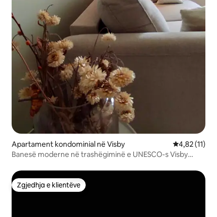
Apartament kondominial në Visby
Vlerësimi mes
4,82 (11)
Banesë moderne në trashëgiminë e UNESCO-s Visby
innerstaden
Zgjedhja e klientëve
Zgjedhja e klientëve