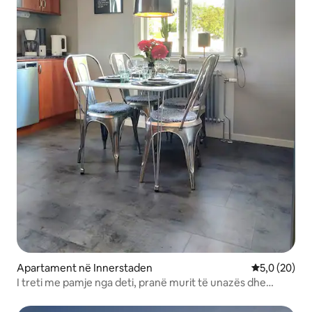
Apartament në Innerstaden
Vlerësimi me
5,0 (20)
I treti me pamje nga deti, pranë murit të unazës dhe
kondicioner në dhomën e gjumit