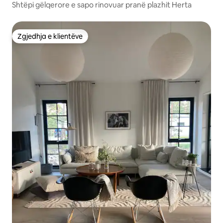
Shtëpi gëlqerore e sapo rinovuar pranë plazhit Herta
Zgjedhja e klientëve
Zgjedhja e klientëve