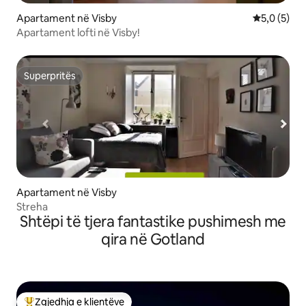
Apartament në Visby
Vlerësimi m
5,0 (5)
Apartament lofti në Visby!
Superpritës
Superpritës
Apartament në Visby
Streha
Shtëpi të tjera fantastike pushimesh me
qira në Gotland
Zgjedhja e klientëve