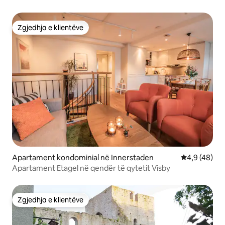
jashtme.
Zgjedhja e klientëve
Zgjedhja e klientëve
Apartament kondominial në Innerstaden
Vlerësimi me
4,9 (48)
Apartament Etagel në qendër të qytetit Visby
Zgjedhja e klientëve
Zgjedhja e klientëve