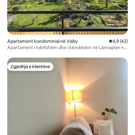
Apartament kondominial në Visby
Vlerësimi me
4,9 (42)
Apartament i ndritshëm dhe i këndshëm në Lännaplan në
Visby!
Zgjedhja e klientëve
Zgjedhja e klientëve