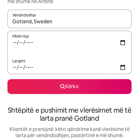
më shumë në Airbnb
Vendndodhja
Kur rezultatet të jenë të disponueshme, lëviz me butonat e shig
Mbërritja
Largimi
Kërko
Shtëpitë e pushimit me vlerësimet më të
larta pranë Gotland
Klientët e pranojnë: këto qëndrime kanë vlerësime të
larta për vendndodhjen, pastërtinë e më shumë.