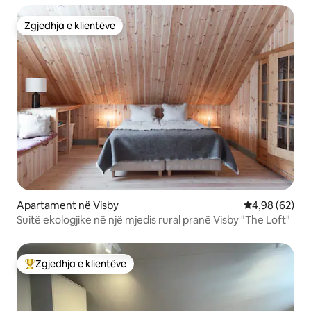
Zgjedhja e klientëve
Zgjedhja e klientëve
Apartament në Visby
Vlerësimi mes
4,98 (62)
Suitë ekologjike në një mjedis rural pranë Visby "The Loft"
Zgjedhja e klientëve
Më të mirat e zgjedhjeve të klientëve