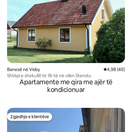
Banesë në Visby
Vlerësimi mes
4,98 (40)
Shtëpi e shekullit të 18-të në vilën Stenstu
Apartamente me qira me ajër të
kondicionuar
Zgjedhja e klientëve
Zgjedhja e klientëve