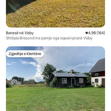
Banesë në Visby
Vlerësimi mesa
4,98 (164)
Shtëpia Brissund me pamje nga oqeani pranë Visby
Zgjedhja e klientëve
Zgjedhja e klientëve