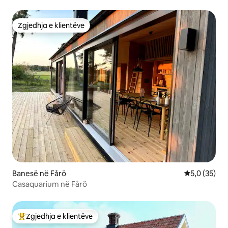
Zgjedhja e klientëve
Zgjedhja e klientëve
Banesë në Fårö
Vlerësimi me
5,0 (35)
Casaquarium në Fårö
Zgjedhja e klientëve
Më të mirat e zgjedhjeve të klientëve