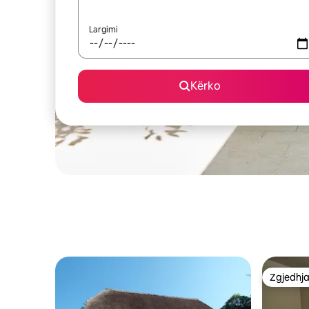
Largimi
Kërko
Zgjedhja
Zgjedhja