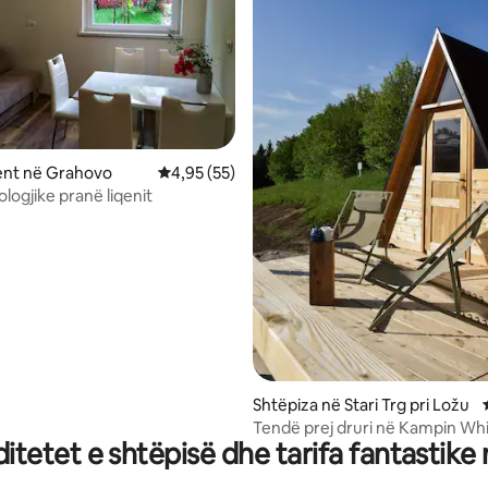
 nga 5, 22 vlerësime
nt në Grahovo
Vlerësimi mesatar 4,95 nga 5, 55 vlerësime
4,95 (55)
logjike pranë liqenit
Shtëpiza në Stari Trg pri Ložu
Tendë prej druri në Kampin Wh
tetet e shtëpisë dhe tarifa fantastike