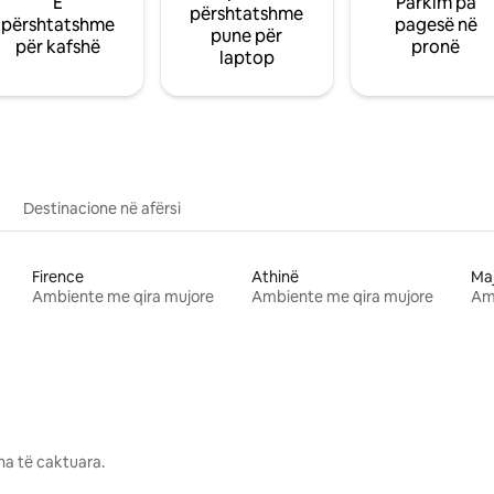
E
Parkim pa
përshtatshme
përshtatshme
pagesë në
pune për
për kafshë
pronë
laptop
Destinacione në afërsi
Firence
Athinë
Ma
Ambiente me qira mujore
Ambiente me qira mujore
Am
na të caktuara.