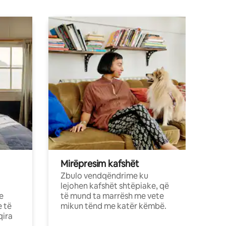
Mirëpresim kafshët
Zbulo vendqëndrime ku
lejohen kafshët shtëpiake, që
e
të mund ta marrësh me vete
e të
mikun tënd me katër këmbë.
qira