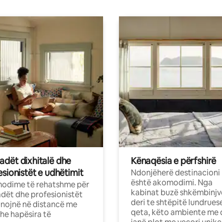
dët dixhitalë dhe
Kënaqësia e përfshirë
sionistët e udhëtimit
Ndonjëherë destinacioni
është akomodimi. Nga
odime të rehatshme për
kabinat buzë shkëmbinjv
ët dhe profesionistët
deri te shtëpitë lundrues
nojnë në distancë me
qeta, këto ambiente me 
dhe hapësira të