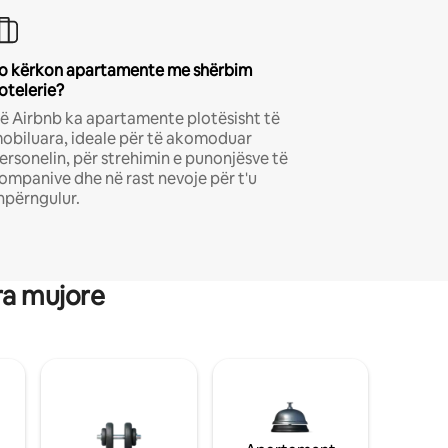
o kërkon apartamente me shërbim
otelerie?
ë Airbnb ka apartamente plotësisht të
obiluara, ideale për të akomoduar
ersonelin, për strehimin e punonjësve të
ompanive dhe në rast nevoje për t'u
hpërngulur.
ra mujore