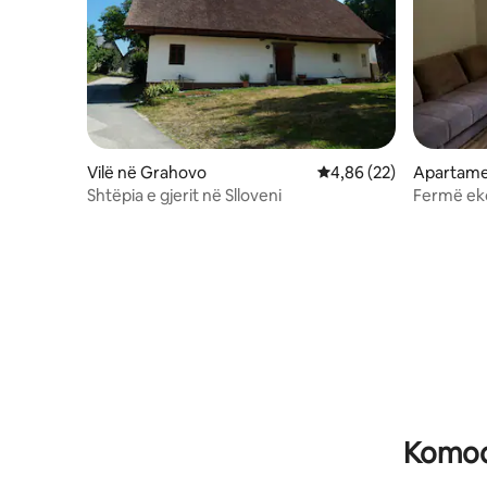
Vilë në Grahovo
Vlerësimi mesatar 4,86
4,86 (22)
Apartame
Shtëpia e gjerit në Slloveni
Fermë eko
Komodi