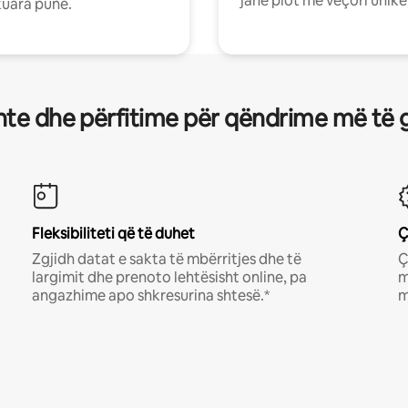
janë plot me veçori unike
uara pune.
te dhe përfitime për qëndrime më të 
Fleksibiliteti që të duhet
Ç
Zgjidh datat e sakta të mbërritjes dhe të
Ç
largimit dhe prenoto lehtësisht online, pa
m
angazhime apo shkresurina shtesë.*
m