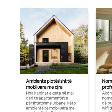
Ambiente plotësisht të
Noma
mobiluara me qira
profe
Nga kabinat e qeta në mal
Akom
deri te apartamentet e
nomad
përshtatshme urbane, këto
që pu
ambiente të mobiluara me
wifi 