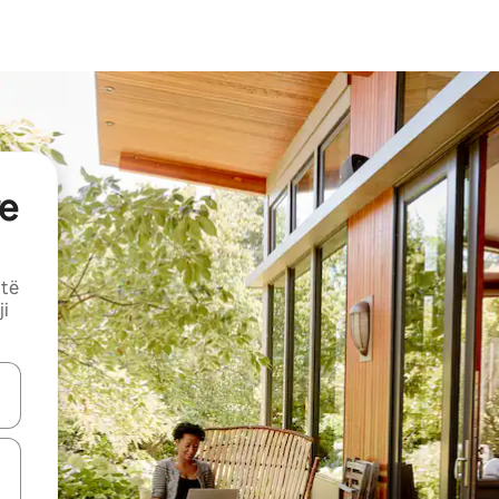
e
 të
ji
butonat e shigjetave lart e poshtë ose eksploro duke prekur ose duke l