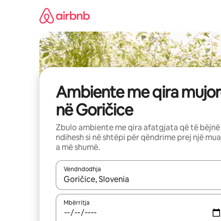
Kalo
te
përmbajtja
Ambiente me qira mujor
në Goričice
Zbulo ambiente me qira afatgjata që të bëjnë
ndihesh si në shtëpi për qëndrime prej një mua
a më shumë.
Vendndodhja
Kur rezultatet të jenë të disponueshme, lëviz me 
Mbërritja