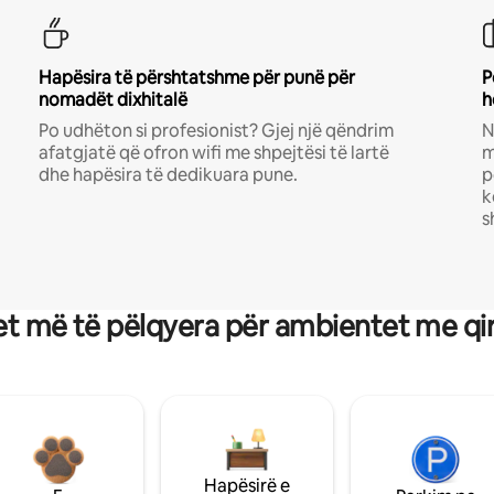
Hapësira të përshtatshme për punë për
P
nomadët dixhitalë
h
Po udhëton si profesionist? Gjej një qëndrim
N
afatgjatë që ofron wifi me shpejtësi të lartë
m
dhe hapësira të dedikuara pune.
p
k
s
t më të pëlqyera për ambientet me qi
Hapësirë e