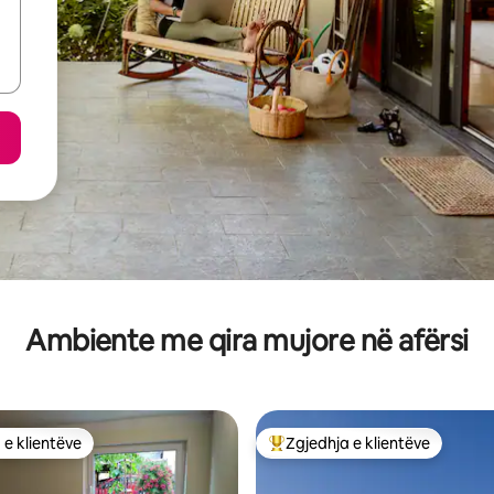
Ambiente me qira mujore në afërsi
 e klientëve
Zgjedhja e klientëve
 e klientëve
Më të mirat e zgjedhjeve të kli