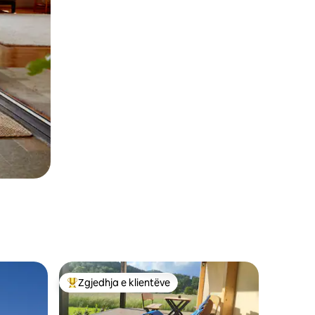
Zgjedhja e klientëve
entëve
Më të mirat e zgjedhjeve të klientëve