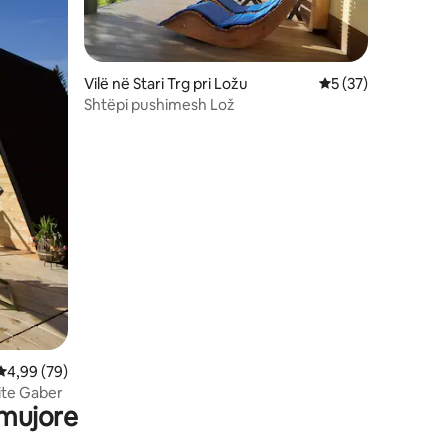
Vilë në Stari Trg pri Ložu
Vlerësimi mesatar 
5 (37)
Shtëpi pushimesh Lož
Vlerësimi mesatar 4,99 nga 5, 79 vlerësime
4,99 (79)
ite Gaber
 mujore