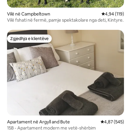
Vilë në Campbeltown
Vlerësimi mesa
4,94 (119)
Vilë fshati në fermë, pamje spektakolare nga deti, Kintyre.
Zgjedhja e klientëve
Zgjedhja e klientëve
Apartament në Argyll and Bute
Vlerësimi mesa
4,87 (545)
15B - Apartament modern me vetë-shërbim