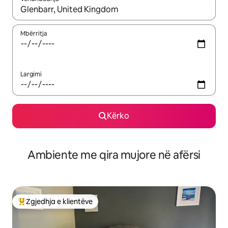
Kur rezultatet të jenë të disponueshme, lëviz me butonat e shig
Mbërritja
Largimi
Kërko
Ambiente me qira mujore në afërsi
Zgjedhja e klientëve
Më të mirat e zgjedhjeve të klientëve