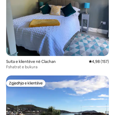
Suita e klientëve në Clachan
Vlerësimi mesa
4,98 (157)
Fshatrat e bukura
Zgjedhja e klientëve
Zgjedhja e klientëve