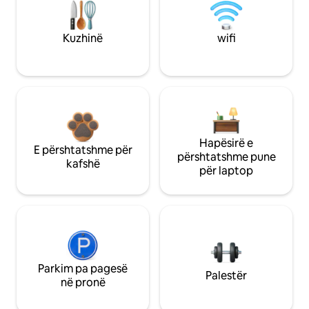
Kuzhinë
wifi
Hapësirë e
E përshtatshme për
përshtatshme pune
kafshë
për laptop
Parkim pa pagesë
Palestër
në pronë