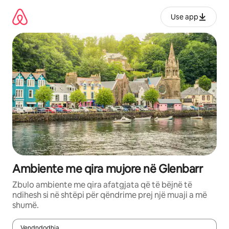
Kalo
te
Use app
përmbajtja
Ambiente me qira mujore në Glenbarr
Zbulo ambiente me qira afatgjata që të bëjnë të
ndihesh si në shtëpi për qëndrime prej një muaji a më
shumë.
Vendndodhja