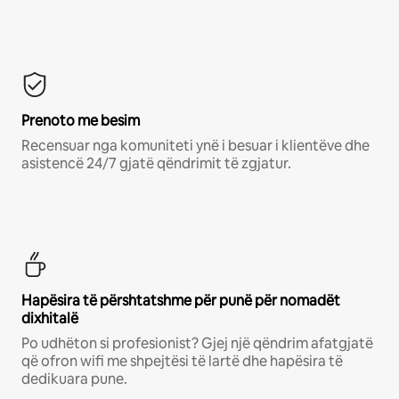
Prenoto me besim
Recensuar nga komuniteti ynë i besuar i klientëve dhe
asistencë 24/7 gjatë qëndrimit të zgjatur.
Hapësira të përshtatshme për punë për nomadët
dixhitalë
Po udhëton si profesionist? Gjej një qëndrim afatgjatë
që ofron wifi me shpejtësi të lartë dhe hapësira të
dedikuara pune.