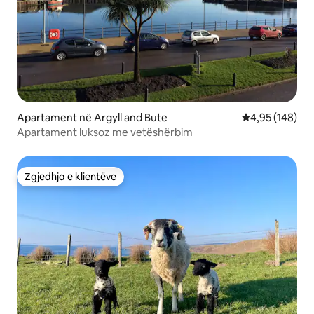
Apartament në Argyll and Bute
Vlerësimi mesa
4,95 (148)
Apartament luksoz me vetëshërbim
Zgjedhja e klientëve
Zgjedhja e klientëve