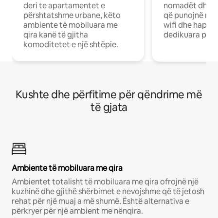
deri te apartamentet e
nomadët dhe pr
përshtatshme urbane, këto
që punojnë në 
ambiente të mobiluara me
wifi dhe hapësi
qira kanë të gjitha
dedikuara pune
komoditetet e një shtëpie.
Kushte dhe përfitime për qëndrime më
të gjata
Ambiente të mobiluara me qira
Ambientet totalisht të mobiluara me qira ofrojnë një
kuzhinë dhe gjithë shërbimet e nevojshme që të jetosh
rehat për një muaj a më shumë. Është alternativa e
përkryer për një ambient me nënqira.