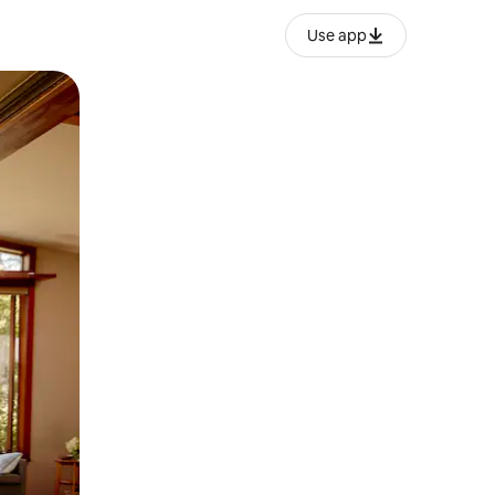
Use app
ëvizur ekranin.