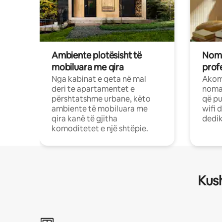
Ambiente plotësisht të
Noma
mobiluara me qira
profe
Nga kabinat e qeta në mal
Akom
deri te apartamentet e
nomad
përshtatshme urbane, këto
që pu
ambiente të mobiluara me
wifi 
qira kanë të gjitha
dedik
komoditetet e një shtëpie.
Kush