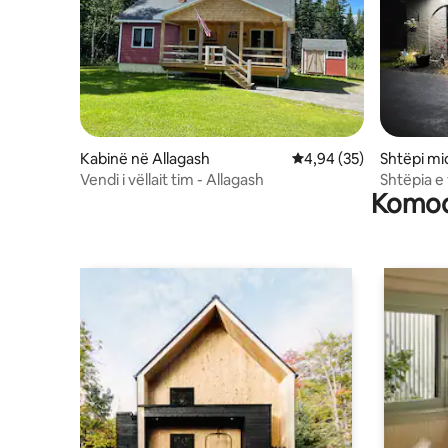
Kabinë në Allagash
Vlerësimi mesatar 4,94
4,94 (35)
Shtëpi mi
Vendi i vëllait tim - Allagash
Shtëpia e 
Komodi
pajisur plo