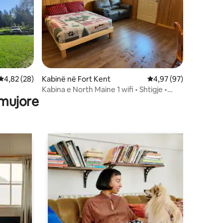
Vlerësimi mesatar 4,82 nga 5, 28 vlerësime
4,82 (28)
Kabinë në Fort Kent
Vlerësimi mesatar 4,9
4,97 (97)
Kabina e North Maine 1 wifi • Shtigje •
 mujore
Gjithë sezoni