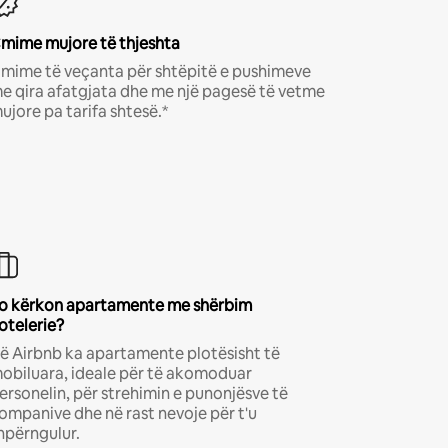
mime mujore të thjeshta
mime të veçanta për shtëpitë e pushimeve
e qira afatgjata dhe me një pagesë të vetme
ujore pa tarifa shtesë.*
o kërkon apartamente me shërbim
otelerie?
ë Airbnb ka apartamente plotësisht të
obiluara, ideale për të akomoduar
ersonelin, për strehimin e punonjësve të
ompanive dhe në rast nevoje për t'u
hpërngulur.