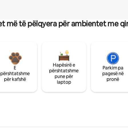
t më të pëlqyera për ambientet me qi
Hapësirë e
E
Parkim pa
përshtatshme
përshtatshme
pagesë në
pune për
për kafshë
pronë
laptop