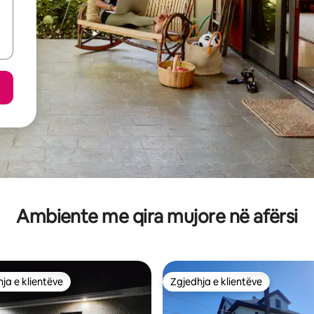
Ambiente me qira mujore në afërsi
ja e klientëve
Zgjedhja e klientëve
rat e zgjedhjeve të klientëve
Zgjedhja e klientëve