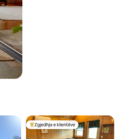
Zgjedhja e klientëve
Më të mirat e zgjedhjeve të klientëve