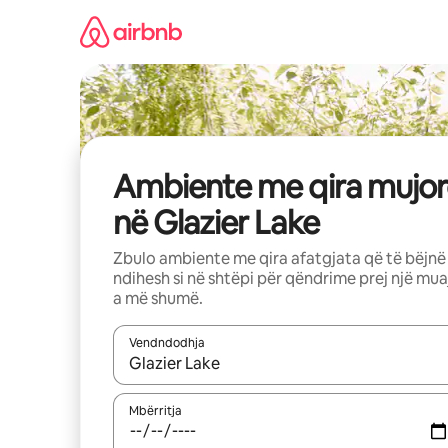
Kalo
te
përmbajtja
Ambiente me qira mujor
në Glazier Lake
Zbulo ambiente me qira afatgjata që të bëjnë
ndihesh si në shtëpi për qëndrime prej një mua
a më shumë.
Vendndodhja
Kur rezultatet të jenë të disponueshme, lëviz me 
Mbërritja