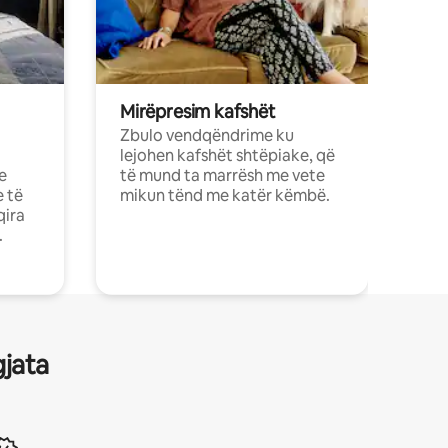
Mirëpresim kafshët
Zbulo vendqëndrime ku
lejohen kafshët shtëpiake, që
e
të mund ta marrësh me vete
e të
mikun tënd me katër këmbë.
qira
.
gjata