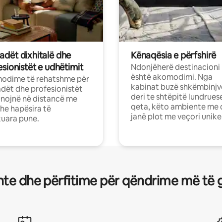
dët dixhitalë dhe
Kënaqësia e përfshirë
sionistët e udhëtimit
Ndonjëherë destinacioni
është akomodimi. Nga
odime të rehatshme për
kabinat buzë shkëmbinjv
ët dhe profesionistët
deri te shtëpitë lundrues
nojnë në distancë me
qeta, këto ambiente me 
dhe hapësira të
janë plot me veçori unike
uara pune.
te dhe përfitime për qëndrime më të 