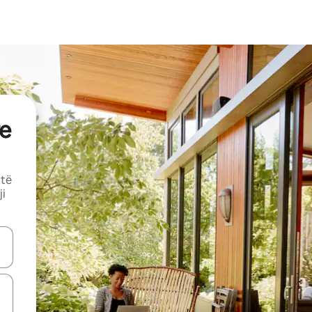
e
 të
ji
butonat e shigjetave lart e poshtë ose eksploro duke prekur ose duke l