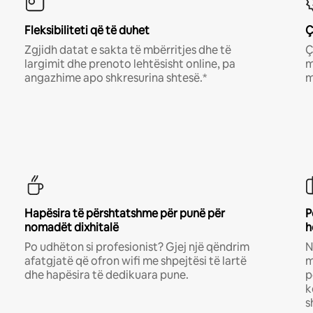
Fleksibiliteti që të duhet
Ç
Zgjidh datat e sakta të mbërritjes dhe të
Ç
largimit dhe prenoto lehtësisht online, pa
m
angazhime apo shkresurina shtesë.*
m
Hapësira të përshtatshme për punë për
P
nomadët dixhitalë
h
Po udhëton si profesionist? Gjej një qëndrim
N
afatgjatë që ofron wifi me shpejtësi të lartë
m
dhe hapësira të dedikuara pune.
p
k
s