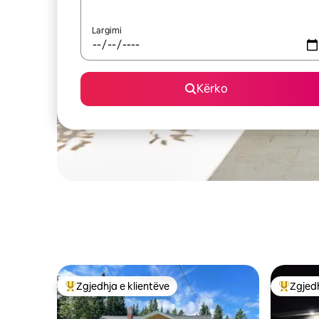
Largimi
Kërko
Zgjedhja e klientëve
Zgjedh
Më të mirat e zgjedhjeve të klientëve
Më të mi