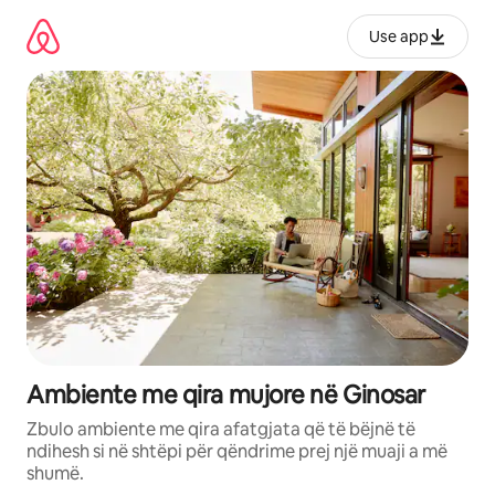
Kalo
te
Use app
përmbajtja
Ambiente me qira mujore në Ginosar
Zbulo ambiente me qira afatgjata që të bëjnë të
ndihesh si në shtëpi për qëndrime prej një muaji a më
shumë.