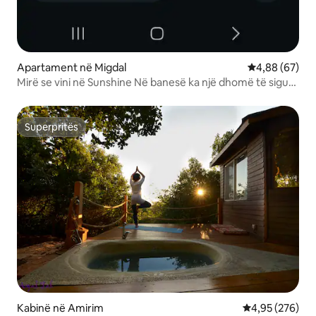
Apartament në Migdal
Vlerësimi mes
4,88 (67)
Mirë se vini në Sunshine Në banesë ka një dhomë të sigurt
(mamad)
Superpritës
Superpritës
Kabinë në Amirim
Vlerësimi mesa
4,95 (276)