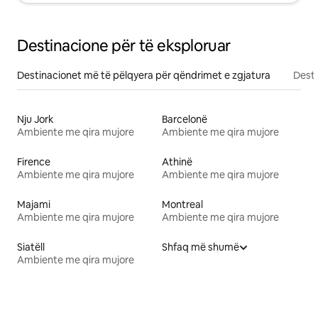
Destinacione për të eksploruar
Destinacionet më të pëlqyera për qëndrimet e zgjatura
Desti
Nju Jork
Barcelonë
Ambiente me qira mujore
Ambiente me qira mujore
Firence
Athinë
Ambiente me qira mujore
Ambiente me qira mujore
Majami
Montreal
Ambiente me qira mujore
Ambiente me qira mujore
Siatëll
Shfaq më shumë
Ambiente me qira mujore