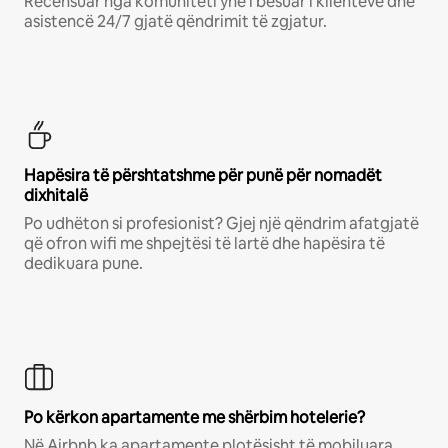
Recensuar nga komuniteti ynë i besuar i klientëve dhe
asistencë 24/7 gjatë qëndrimit të zgjatur.
Hapësira të përshtatshme për punë për nomadët
dixhitalë
Po udhëton si profesionist? Gjej një qëndrim afatgjatë
që ofron wifi me shpejtësi të lartë dhe hapësira të
dedikuara pune.
Po kërkon apartamente me shërbim hotelerie?
Në Airbnb ka apartamente plotësisht të mobiluara,