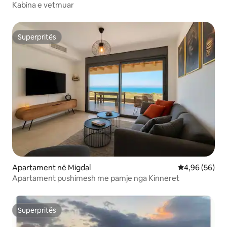
Kabina e vetmuar
Superpritës
Superpritës
Apartament në Migdal
Vlerësimi mes
4,96 (56)
Apartament pushimesh me pamje nga Kinneret
Superpritës
Superpritës