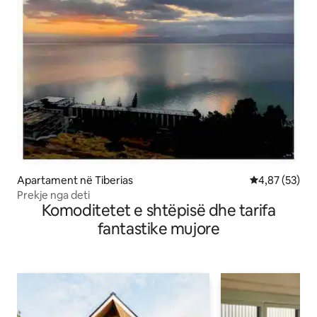
Apartament në Tiberias
Vlerësimi mes
4,87 (53)
Prekje nga deti
Komoditetet e shtëpisë dhe tarifa
fantastike mujore