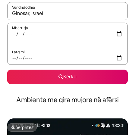
Vendndodhja
Kur rezultatet të jenë të disponueshme, lëviz me butonat e shig
Mbërritja
Largimi
Kërko
Ambiente me qira mujore në afërsi
Superpritës
Superpritës