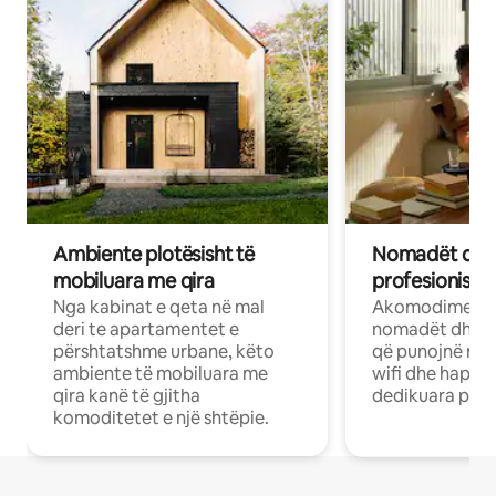
Ambiente plotësisht të
Nomadët dixh
mobiluara me qira
profesionistët
Nga kabinat e qeta në mal
Akomodime të 
deri te apartamentet e
nomadët dhe pr
përshtatshme urbane, këto
që punojnë në 
ambiente të mobiluara me
wifi dhe hapësi
qira kanë të gjitha
dedikuara pune
komoditetet e një shtëpie.