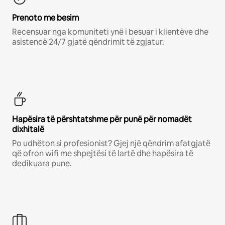
Prenoto me besim
Recensuar nga komuniteti ynë i besuar i klientëve dhe
asistencë 24/7 gjatë qëndrimit të zgjatur.
Hapësira të përshtatshme për punë për nomadët
dixhitalë
Po udhëton si profesionist? Gjej një qëndrim afatgjatë
që ofron wifi me shpejtësi të lartë dhe hapësira të
dedikuara pune.