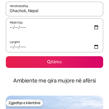
Vendndodhja
Kur rezultatet të jenë të disponueshme, lëviz me butonat e shig
Mbërritja
Largimi
Kërko
Ambiente me qira mujore në afërsi
Zgjedhja e klientëve
Zgjedhja e klientëve