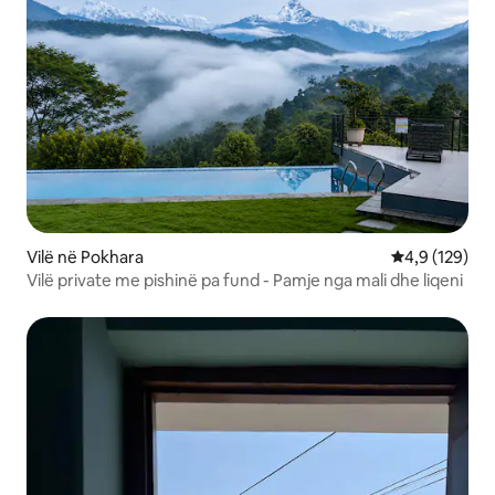
Vilë në Pokhara
Vlerësimi mes
4,9 (129)
Vilë private me pishinë pa fund - Pamje nga mali dhe liqeni