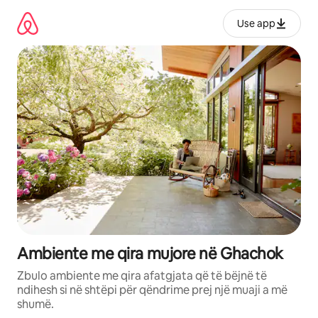
Kalo
te
Use app
përmbajtja
Ambiente me qira mujore në Ghachok
Zbulo ambiente me qira afatgjata që të bëjnë të
ndihesh si në shtëpi për qëndrime prej një muaji a më
shumë.