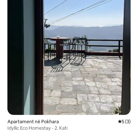
Apartament në Pokhara
Vlerësimi
5 (3)
Idyllic Eco Homestay - 2. Kati