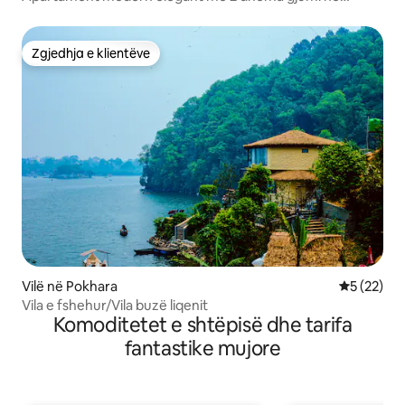
Pokhara
Zgjedhja e klientëve
Zgjedhja e klientëve
Vilë në Pokhara
Vlerësimi 
5 (22)
Vila e fshehur/Vila buzë liqenit
Komoditetet e shtëpisë dhe tarifa
fantastike mujore