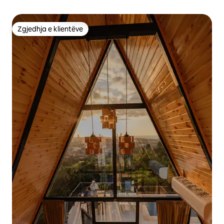
Zgjedhja e klientëve
Zgjedhja e klientëve