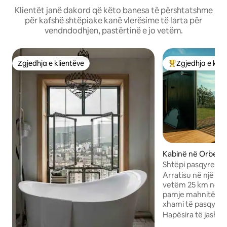
Klientët janë dakord që këto banesa të përshtatshme
për kafshë shtëpiake kanë vlerësime të larta për
vendndodhjen, pastërtinë e jo vetëm.
Zgjedhja e klientëve
Zgjedhja e klie
Zgjedhja e klientëve
Më të mirat e zgj
Kabinë në Orbeti
Shtëpi pasqyre - 
Arratisu në një sh
vetëm 25 km nga Tb
pamje mahnitëse 
xhami të pasqyruar
përfundimtare dhe
Hapësira të jasht
ambientet e jasht