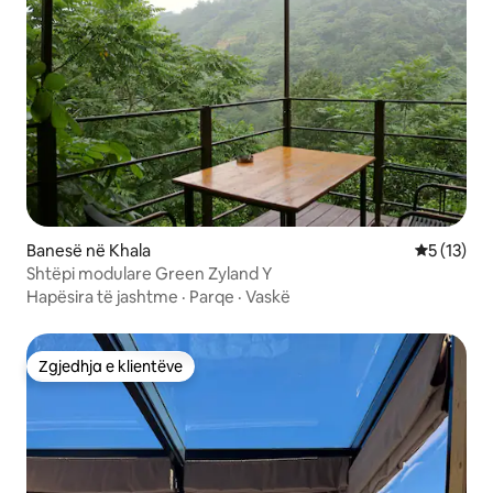
Banesë në Khala
Vlerësimi 
5 (13)
Shtëpi modulare Green Zyland Y
Hapësira të jashtme
·
Parqe
·
Vaskë
Zgjedhja e klientëve
Zgjedhja e klientëve