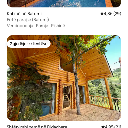
Kabinë në Batumi
Vlerësimi mes
4,86 (29)
Fetë parajse (Batumi)
Vendndodhja
·
Pamje
·
Pishinë
Zgjedhja e klientëve
Zgjedhja e klientëve
Shtëpi mbi pemë në Didachara
Vlerësimi mes
4,95 (21)