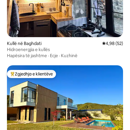
Kullë në Baghdati
Vlerësimi mes
4,98 (52)
Hidroenergjia e kullës
Hapësira të jashtme
·
Ecje
·
Kuzhinë
Zgjedhja e klientëve
Më të mirat e zgjedhjeve të klientëve