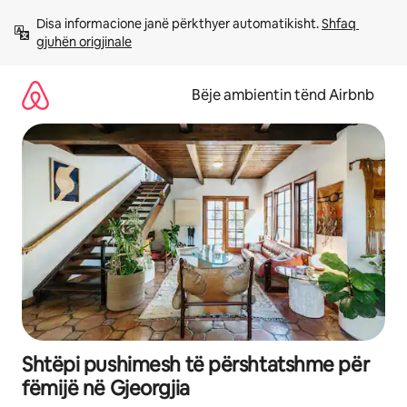
Kalo
Disa informacione janë përkthyer automatikisht. 
Shfaq 
te
gjuhën origjinale
përmbajtja
Bëje ambientin tënd Airbnb
Shtëpi pushimesh të përshtatshme për
fëmijë në Gjeorgjia