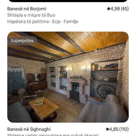
Banesë në Borjomi
Vlerësimi mes
4,98 (45)
Shtëpia e miqve të Buo
Hapësira të jashtme
·
Ecje
·
Familje
Superpritës
Superpritës
Banesë në Sighnaghi
Vlerësimi mesa
4,85 (110)
Shtëpi e vjetër gjeorgjiane me oxhak Marani