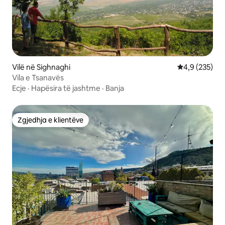
Vilë në Sighnaghi
Vlerësimi mes
4,9 (235)
Vila e Tsanavës
Ecje
·
Hapësira të jashtme
·
Banja
Zgjedhja e klientëve
Zgjedhja e klientëve