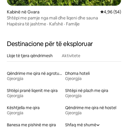
Kabinë në Gvara
Vlerësimi mes
4,96 (54)
Shtëpi me pamje nga mali dhe liqeni dhe sauna
Hapësira të jashtme
·
Kafshë
·
Familje
Destinacione për të eksploruar
Lloje të tjera qëndrimesh
Aktivitete
Qëndrime me qira në agroturizme
Dhoma hoteli
Gjeorgjia
Gjeorgjia
Shtëpi pranë liqenit me qira
Shtëpi në plazh me qira
Gjeorgjia
Gjeorgjia
Kështjella me qira
Qëndrime me qira në hostel
Gjeorgjia
Gjeorgjia
Banesa me pishinë me qira
Shfaq më shumë