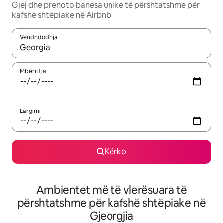
Gjej dhe prenoto banesa unike të përshtatshme për
kafshë shtëpiake në Airbnb
Vendndodhja
Kur rezultatet të jenë të disponueshme, lëviz me butonat e shig
Mbërritja
Largimi
Kërko
Ambientet më të vlerësuara të
përshtatshme për kafshë shtëpiake në
Gjeorgjia