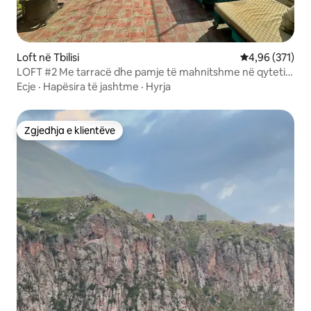
Loft në Tbilisi
Vlerësimi mesa
4,96 (371)
LOFT #2 Me tarracë dhe pamje të mahnitshme në qytetin
e vjetër
Ecje
·
Hapësira të jashtme
·
Hyrja
Zgjedhja e klientëve
Zgjedhja e klientëve