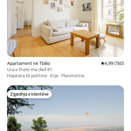
Apartament në Tbilisi
Vlerësimi mesa
4,99 (150)
Ura e thatë me diell #1
Hapësira të jashtme
·
Ecje
·
Planimetria
Zgjedhja e klientëve
Zgjedhja e klientëve