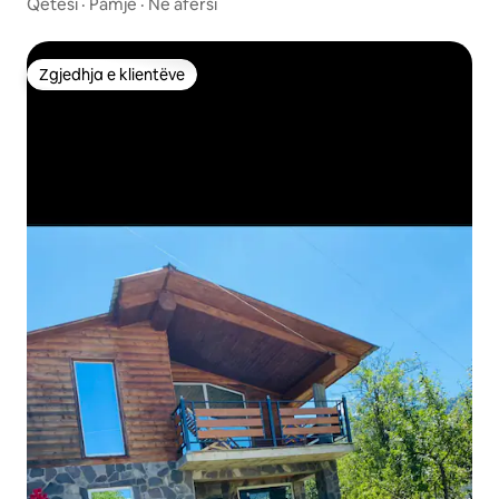
Qetësi
·
Pamje
·
Në afërsi
Zgjedhja e klientëve
Zgjedhja e klientëve