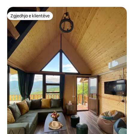
Zgjedhja e klientëve
Zgjedhja e klientëve