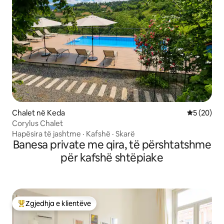
Chalet në Keda
Vlerësimi 
5 (20)
Corylus Chalet
Hapësira të jashtme
·
Kafshë
·
Skarë
Banesa private me qira, të përshtatshme
për kafshë shtëpiake
Zgjedhja e klientëve
Më të mirat e zgjedhjeve të klientëve