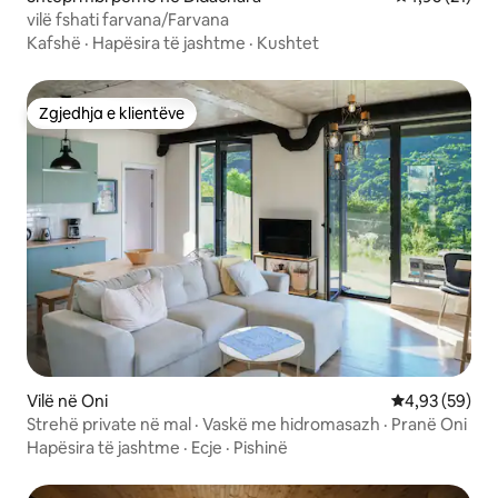
vilë fshati farvana/Farvana
Kafshë
·
Hapësira të jashtme
·
Kushtet
Zgjedhja e klientëve
Zgjedhja e klientëve
Vilë në Oni
Vlerësimi mes
4,93 (59)
Strehë private në mal · Vaskë me hidromasazh · Pranë Oni
Hapësira të jashtme
·
Ecje
·
Pishinë