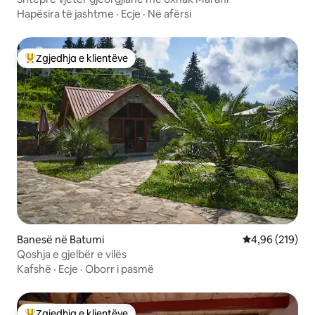
Hapësira të jashtme
·
Ecje
·
Në afërsi
Zgjedhja e klientëve
Më të mirat e zgjedhjeve të klientëve
Banesë në Batumi
Vlerësimi mesa
4,96 (219)
Qoshja e gjelbër e vilës
Kafshë
·
Ecje
·
Oborr i pasmë
Zgjedhja e klientëve