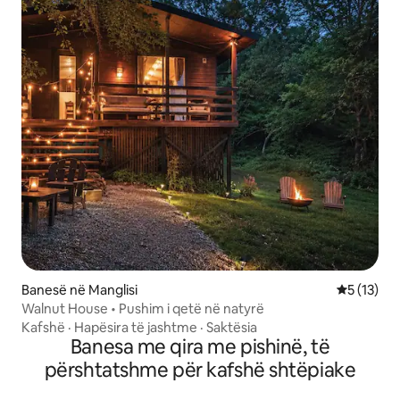
Banesë në Manglisi
Vlerësimi 
5 (13)
Walnut House • Pushim i qetë në natyrë
Kafshë
·
Hapësira të jashtme
·
Saktësia
Banesa me qira me pishinë, të
përshtatshme për kafshë shtëpiake