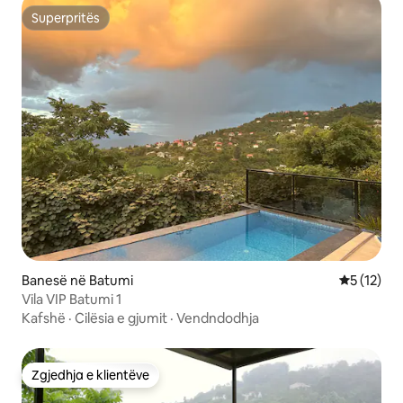
Superpritës
Superpritës
Banesë në Batumi
Vlerësimi 
5 (12)
Vila VIP Batumi 1
Kafshë
·
Cilësia e gjumit
·
Vendndodhja
Zgjedhja e klientëve
Zgjedhja e klientëve