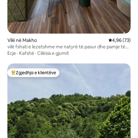
Vilë në Makho
Vlerësimi mes
4,96 (73)
vilë fshati e lezetshme me natyrë të pasur dhe pamje të
bukur
Ecje
·
Kafshë
·
Cilësia e gjumit
Zgjedhja e klientëve
Më të mirat e zgjedhjeve të klientëve