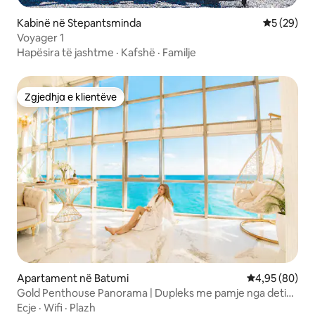
Kabinë në Stepantsminda
Vlerësimi 
5 (29)
Voyager 1
Hapësira të jashtme
·
Kafshë
·
Familje
Zgjedhja e klientëve
Zgjedhja e klientëve
Apartament në Batumi
Vlerësimi mes
4,95 (80)
Gold Penthouse Panorama | Dupleks me pamje nga deti
përpara
Ecje
·
Wifi
·
Plazh