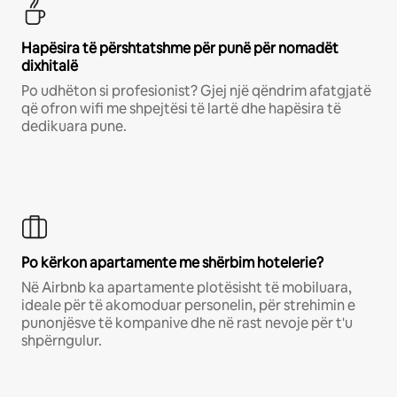
Hapësira të përshtatshme për punë për nomadët
dixhitalë
Po udhëton si profesionist? Gjej një qëndrim afatgjatë
që ofron wifi me shpejtësi të lartë dhe hapësira të
dedikuara pune.
Po kërkon apartamente me shërbim hotelerie?
Në Airbnb ka apartamente plotësisht të mobiluara,
ideale për të akomoduar personelin, për strehimin e
punonjësve të kompanive dhe në rast nevoje për t'u
shpërngulur.