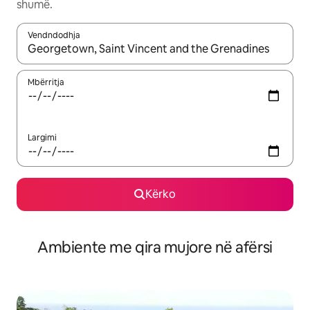
shumë.
Vendndodhja
Kur rezultatet të jenë të disponueshme, lëviz me butonat e shig
Mbërritja
Largimi
Kërko
Ambiente me qira mujore në afërsi