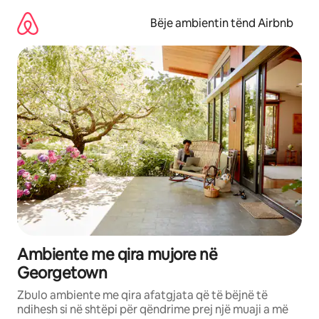
Kalo
te
Bëje ambientin tënd Airbnb
përmbajtja
Ambiente me qira mujore në
Georgetown
Zbulo ambiente me qira afatgjata që të bëjnë të
ndihesh si në shtëpi për qëndrime prej një muaji a më