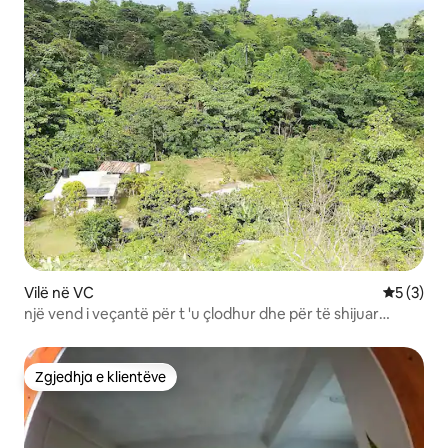
Vilë në VC
Vlerësimi
5 (3)
një vend i veçantë për t 'u çlodhur dhe për të shijuar
natyrën
Zgjedhja e klientëve
Zgjedhja e klientëve