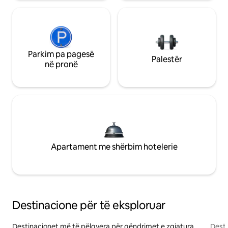
Parkim pa pagesë
Palestër
në pronë
Apartament me shërbim hotelerie
Destinacione për të eksploruar
Destinacionet më të pëlqyera për qëndrimet e zgjatura
Desti