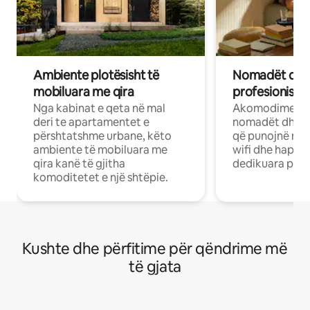
Ambiente plotësisht të
Nomadët dixh
mobiluara me qira
profesionistët
Nga kabinat e qeta në mal
Akomodime të 
deri te apartamentet e
nomadët dhe pr
përshtatshme urbane, këto
që punojnë në 
ambiente të mobiluara me
wifi dhe hapësi
qira kanë të gjitha
dedikuara pune
komoditetet e një shtëpie.
Kushte dhe përfitime për qëndrime më
të gjata