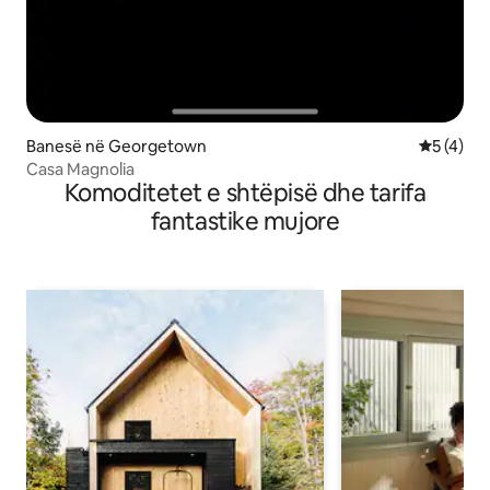
Banesë në Georgetown
Vlerësimi
5 (4)
Casa Magnolia
Komoditetet e shtëpisë dhe tarifa
fantastike mujore