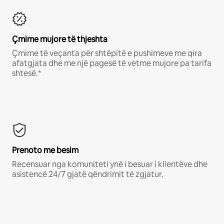
Çmime mujore të thjeshta
Çmime të veçanta për shtëpitë e pushimeve me qira
afatgjata dhe me një pagesë të vetme mujore pa tarifa
shtesë.*
Prenoto me besim
Recensuar nga komuniteti ynë i besuar i klientëve dhe
asistencë 24/7 gjatë qëndrimit të zgjatur.