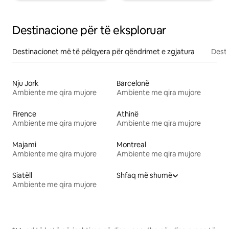
Destinacione për të eksploruar
Destinacionet më të pëlqyera për qëndrimet e zgjatura
Desti
Nju Jork
Barcelonë
Ambiente me qira mujore
Ambiente me qira mujore
Firence
Athinë
Ambiente me qira mujore
Ambiente me qira mujore
Majami
Montreal
Ambiente me qira mujore
Ambiente me qira mujore
Siatëll
Shfaq më shumë
Ambiente me qira mujore