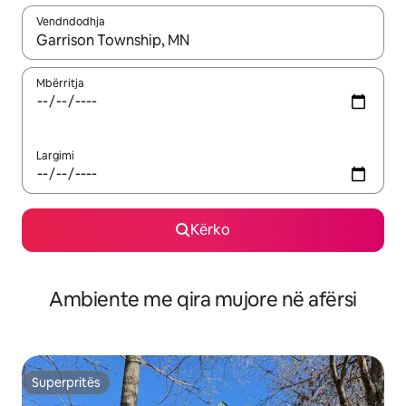
Vendndodhja
Kur rezultatet të jenë të disponueshme, lëviz me butonat e shig
Mbërritja
Largimi
Kërko
Ambiente me qira mujore në afërsi
Superpritës
Superpritës