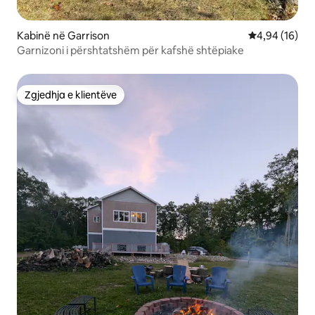
Kabinë në Garrison
Vlerësimi mes
4,94 (16)
Garnizoni i përshtatshëm për kafshë shtëpiake
Zgjedhja e klientëve
Zgjedhja e klientëve