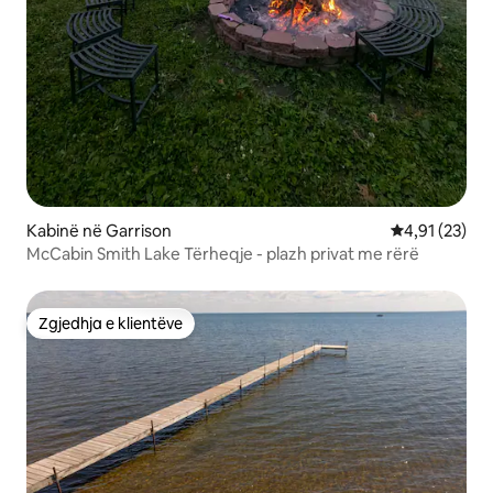
Kabinë në Garrison
Vlerësimi mes
4,91 (23)
McCabin Smith Lake Tërheqje - plazh privat me rërë
Zgjedhja e klientëve
Zgjedhja e klientëve