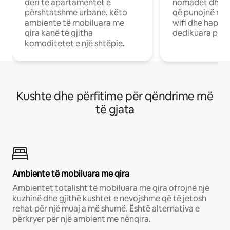
deri te apartamentet e
nomadët dhe pr
përshtatshme urbane, këto
që punojnë në 
ambiente të mobiluara me
wifi dhe hapësi
qira kanë të gjitha
dedikuara pune
komoditetet e një shtëpie.
Kushte dhe përfitime për qëndrime më
të gjata
Ambiente të mobiluara me qira
Ambientet totalisht të mobiluara me qira ofrojnë një
kuzhinë dhe gjithë kushtet e nevojshme që të jetosh
rehat për një muaj a më shumë. Është alternativa e
përkryer për një ambient me nënqira.