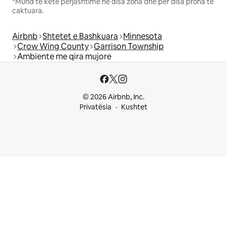
*Mund të ketë përjashtime në disa zona dhe për disa prona të
caktuara.
Airbnb
Shtetet e Bashkuara
Minnesota
Crow Wing County
Garrison Township
Ambiente me qira mujore
© 2026 Airbnb, Inc.
Privatësia
Kushtet