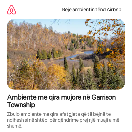
Kalo
te
Bëje ambientin tënd Airbnb
përmbajtja
Ambiente me qira mujore në Garrison
Township
Zbulo ambiente me qira afatgjata që të bëjnë të
ndihesh si në shtëpi për qëndrime prej një muaji a më
shumë.