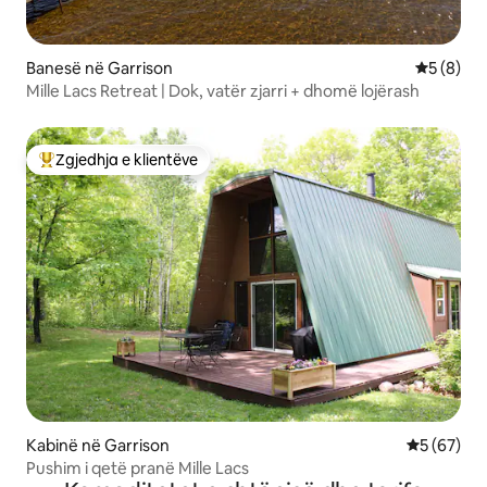
Banesë në Garrison
Vlerësimi
5 (8)
Mille Lacs Retreat | Dok, vatër zjarri + dhomë lojërash
Zgjedhja e klientëve
Më të mirat e zgjedhjeve të klientëve
Kabinë në Garrison
Vlerësimi 
5 (67)
Pushim i qetë pranë Mille Lacs