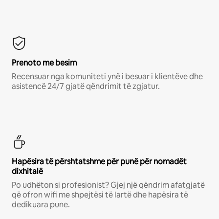
Prenoto me besim
Recensuar nga komuniteti ynë i besuar i klientëve dhe
asistencë 24/7 gjatë qëndrimit të zgjatur.
Hapësira të përshtatshme për punë për nomadët
dixhitalë
Po udhëton si profesionist? Gjej një qëndrim afatgjatë
që ofron wifi me shpejtësi të lartë dhe hapësira të
dedikuara pune.