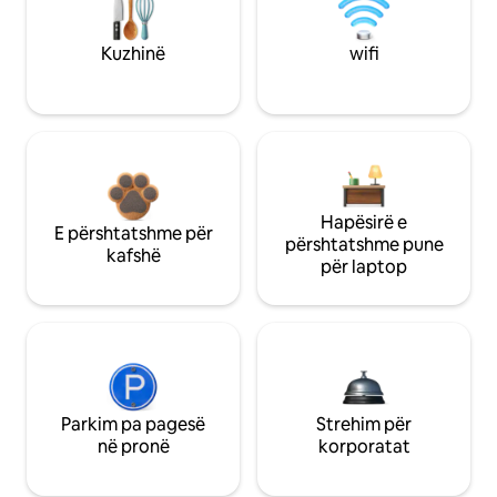
Kuzhinë
wifi
Hapësirë e
E përshtatshme për
përshtatshme pune
kafshë
për laptop
Parkim pa pagesë
Strehim për
në pronë
korporatat