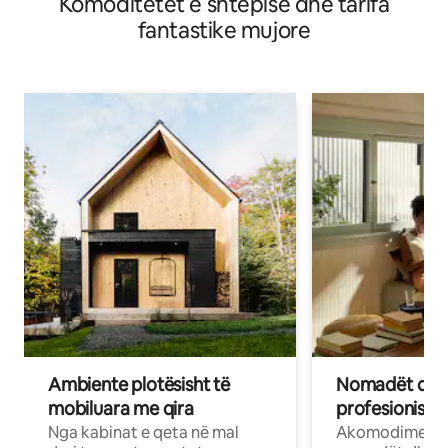
Komoditetet e shtëpisë dhe tarifa
fantastike mujore
Ambiente plotësisht të
Nomadët dixh
mobiluara me qira
profesionistët
Nga kabinat e qeta në mal
Akomodime të 