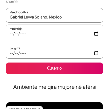
shumë.
Vendndodhja
Kur rezultatet të jenë të disponueshme, lëviz me butonat e shig
Mbërritja
Largimi
Kërko
Ambiente me qira mujore në afërsi