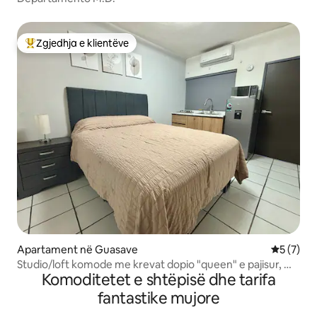
Zgjedhja e klientëve
Më të mirat e zgjedhjeve të klientëve
Apartament në Guasave
Vlerësimi
5 (7)
Studio/loft komode me krevat dopio "queen" e pajisur, me
Komoditetet e shtëpisë dhe tarifa
garazh
fantastike mujore