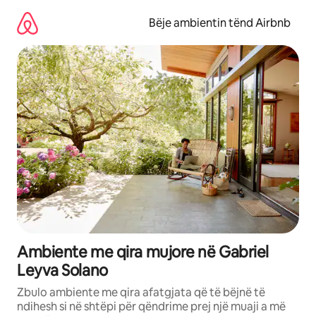
Kalo
te
Bëje ambientin tënd Airbnb
përmbajtja
Ambiente me qira mujore në Gabriel
Leyva Solano
Zbulo ambiente me qira afatgjata që të bëjnë të
ndihesh si në shtëpi për qëndrime prej një muaji a më