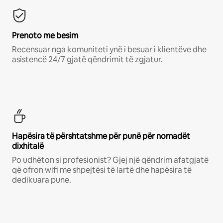
Prenoto me besim
Recensuar nga komuniteti ynë i besuar i klientëve dhe
asistencë 24/7 gjatë qëndrimit të zgjatur.
Hapësira të përshtatshme për punë për nomadët
dixhitalë
Po udhëton si profesionist? Gjej një qëndrim afatgjatë
që ofron wifi me shpejtësi të lartë dhe hapësira të
dedikuara pune.