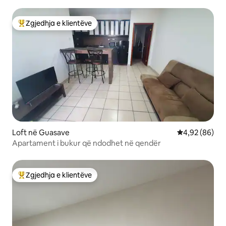
Zgjedhja e klientëve
Më të mirat e zgjedhjeve të klientëve
Loft në Guasave
Vlerësimi mes
4,92 (86)
Apartament i bukur që ndodhet në qendër
Zgjedhja e klientëve
Më të mirat e zgjedhjeve të klientëve