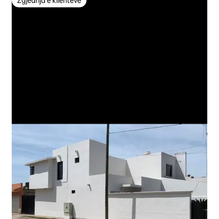
Zgjedhja e klientëve
Zgjedhja e klientëve