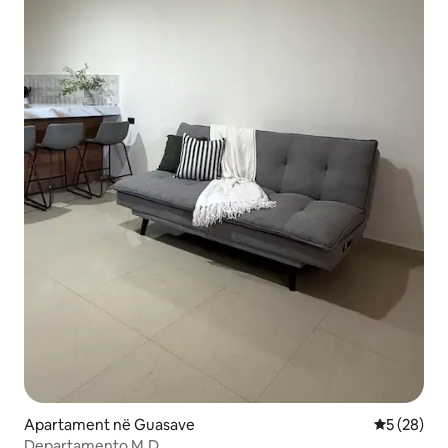
Apartament në Guasave
Vlerësimi 
5 (28)
Departamento M.D.