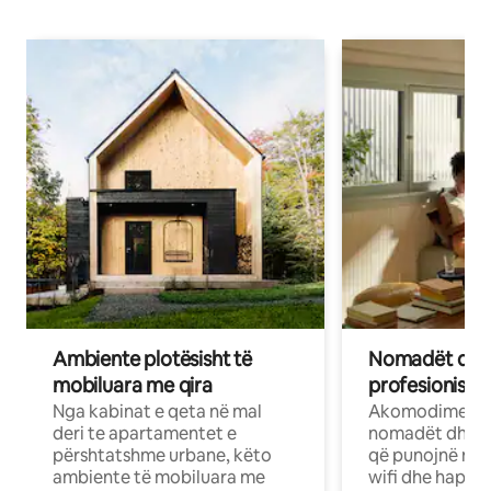
Ambiente plotësisht të
Nomadët dixh
mobiluara me qira
profesionistët
Nga kabinat e qeta në mal
Akomodime të 
deri te apartamentet e
nomadët dhe pr
përshtatshme urbane, këto
që punojnë në 
ambiente të mobiluara me
wifi dhe hapësi