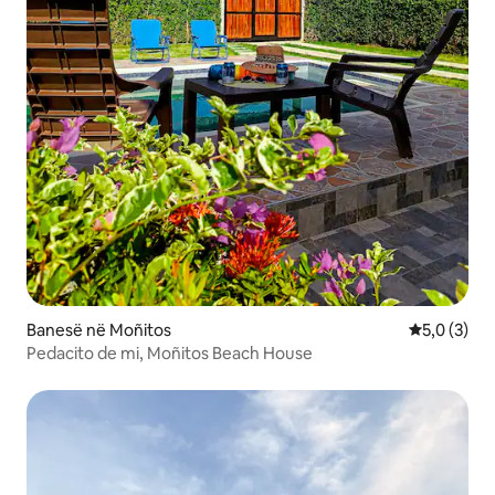
Banesë në Moñitos
Vlerësimi m
5,0 (3)
Pedacito de mi, Moñitos Beach House