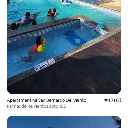
Apartament në San Bernardo Del Viento
Vlerësimi me
4,71 (7)
Palmar de los vientos apto 102