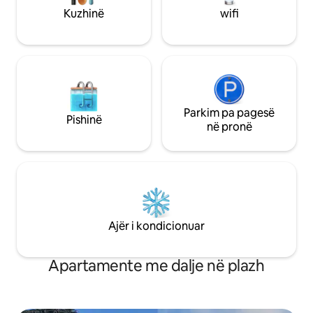
Përditësime me video në Instgram
Kuzhinë
wifi
laguito.monitos
Parkim pa pagesë
Pishinë
në pronë
Ajër i kondicionuar
Apartamente me dalje në plazh