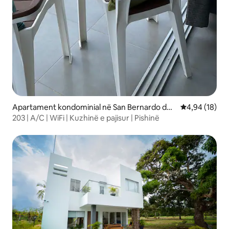
Apartament kondominial në San Bernardo del
Vlerësimi mes
4,94 (18)
Viento
203 | A/C | WiFi | Kuzhinë e pajisur | Pishinë