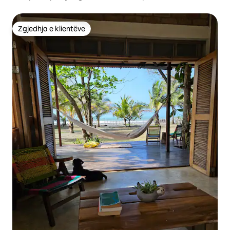
Zgjedhja e klientëve
Zgjedhja e klientëve