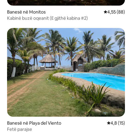
Banesë në Monitos
Vlerësimi mes
4,55 (88)
Kabinë buzë oqeanit (E gjithë kabina #2)
Banesë në Playa del Viento
Vlerësimi me
4,8 (15)
Fetë parajse