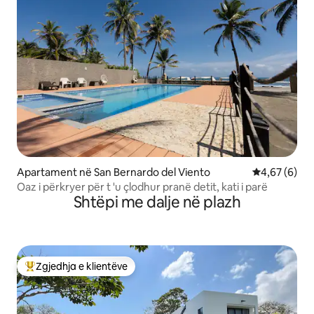
Apartament në San Bernardo del Viento
Vlerësimi me
4,67 (6)
Oaz i përkryer për t 'u çlodhur pranë detit, kati i parë
Shtëpi me dalje në plazh
Zgjedhja e klientëve
Më të mirat e zgjedhjeve të klientëve