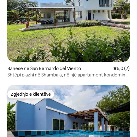
Banesë në San Bernardo del Viento
Vlerësimi m
5,0 (7)
Shtëpi plazhi në Shambala, në një apartament kondominial
të qetë
Zgjedhja e klientëve
Zgjedhja e klientëve