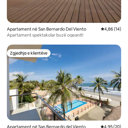
Apartament në San Bernardo Del Viento
Vlerësimi mes
4,86 (14)
Apartament spektakolar buzë oqeanit!
Zgjedhja e klientëve
Zgjedhja e klientëve
Apartament në San Bernardo del Viento
Vlerësimi mes
4,95 (20)