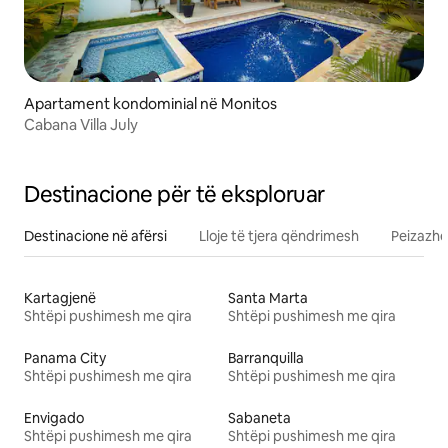
Apartament kondominial në Monitos
Cabana Villa July
Destinacione për të eksploruar
Destinacione në afërsi
Lloje të tjera qëndrimesh
Peizazhe
Kartagjenë
Santa Marta
Shtëpi pushimesh me qira
Shtëpi pushimesh me qira
Panama City
Barranquilla
Shtëpi pushimesh me qira
Shtëpi pushimesh me qira
Envigado
Sabaneta
Shtëpi pushimesh me qira
Shtëpi pushimesh me qira