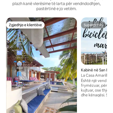
plazh kanë vlerësime të larta për vendndodhjen,
pastërtinë e jo vetëm.
Zgjedhja e klientëve
Superpritës
Zgjedhja e klientëve
Superpritës
Kabinë në San Ber
iento
La Casa Amarilla (
Karaibeve)
Është një vend për 
frymëzuar, për të 
kujtuar, ose thjesh
dhe kënaqësi. Shtë
druri, kombinon stil
vendas. Nga dritar
shijosh pamjen ma