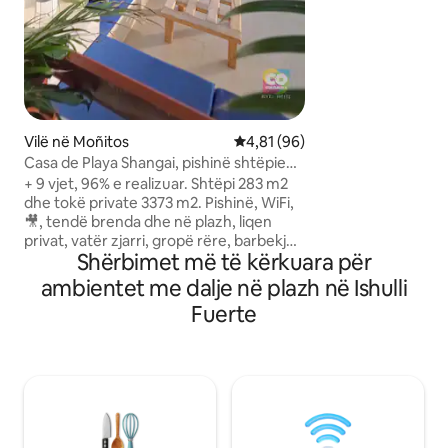
vëzhgosh jetën e t
vendasve dhe të s
lëvizin me shpejtë
plazh, mund të ma
Isla Fuerte për të
për të shijuar plaz
Mund të të udhëz
përmirësuar përvo
Vilë në Moñitos
Vlerësimi mesatar 4,81 nga 5, 
4,81 (96)
Casa de Playa Shangai, pishinë shtëpie
plazhi më shumë
+ 9 vjet, 96% e realizuar. Shtëpi 283 m2
dhe tokë private 3373 m2. Pishinë, WiFi,
🎥, tendë brenda dhe në plazh, liqen
privat, vatër zjarri, gropë rëre, barbekju,
Shërbimet më të kërkuara për
kuzhinë në natyrë, verandë, hapësirë
ndenje e fundosur, VETËM PËR TY DHE
ambientet me dalje në plazh në Ishulli
TËNDËT. Të gjitha dhomat me pamje nga
Fuerte
pishina dhe liqeni. Shijo Karaibet me
privatësi dhe rehati në një ndërtesë
moderne, ekskluzive, komode dhe
miqësore me mjedisin. Dhomat janë me
ajër të kondicionuar, të pajisura për 11
persona. Ndodhet në kompleksin më të
mirë privat natyror me siguri.