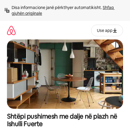
Kalo
Disa informacione janë përkthyer automatikisht. 
Shfaq 
te
gjuhën origjinale
përmbajtja
Use app
Shtëpi pushimesh me dalje në plazh në
Ishulli Fuerte