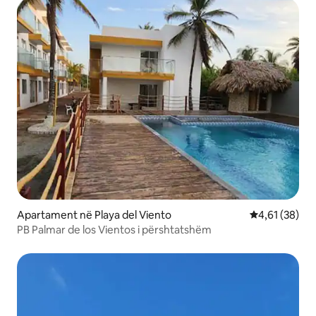
Apartament në Playa del Viento
Vlerësimi mes
4,61 (38)
PB Palmar de los Vientos i përshtatshëm