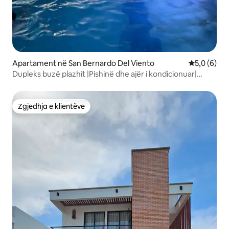
Apartament në San Bernardo Del Viento
Vlerësimi m
5,0 (6)
Dupleks buzë plazhit |Pishinë dhe ajër i kondicionuar|
pamje të mahnitshme
Zgjedhja e klientëve
Zgjedhja e klientëve