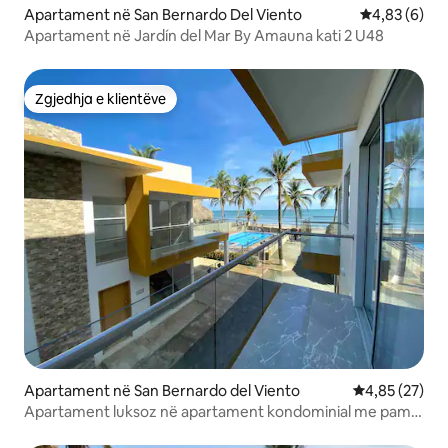
Apartament në San Bernardo Del Viento
Vlerësimi me
4,83 (6)
Apartament në Jardín del Mar By Amauna kati 2 U48
Zgjedhja e klientëve
Zgjedhja e klientëve
Apartament në San Bernardo del Viento
Vlerësimi mes
4,85 (27)
Apartament luksoz në apartament kondominial me pamje
nga deti