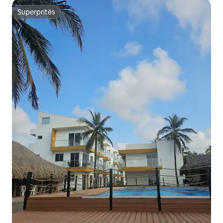
Superpritës
Superpritës