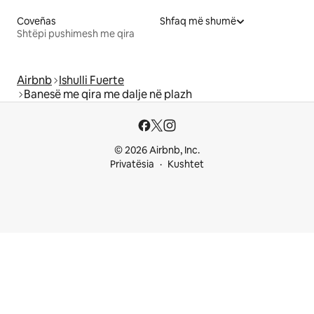
Coveñas
Shfaq më shumë
Shtëpi pushimesh me qira
Airbnb
Ishulli Fuerte
Banesë me qira me dalje në plazh
© 2026 Airbnb, Inc.
Privatësia
Kushtet