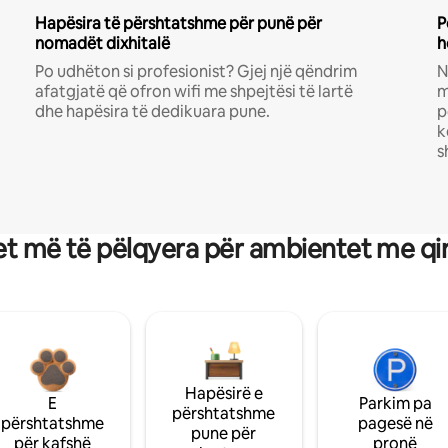
Hapësira të përshtatshme për punë për
P
nomadët dixhitalë
h
Po udhëton si profesionist? Gjej një qëndrim
N
afatgjatë që ofron wifi me shpejtësi të lartë
m
dhe hapësira të dedikuara pune.
p
k
s
t më të pëlqyera për ambientet me qi
Hapësirë e
E
Parkim pa
përshtatshme
përshtatshme
pagesë në
pune për
për kafshë
pronë