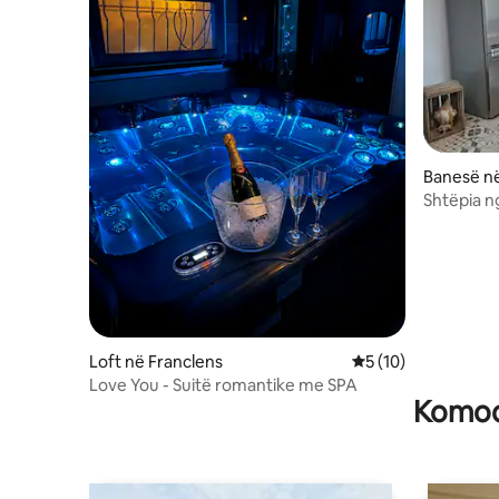
Banesë n
Shtëpia ng
Loft në Franclens
Vlerësimi mesatar 5
5 (10)
Love You - Suitë romantike me SPA
Komodi