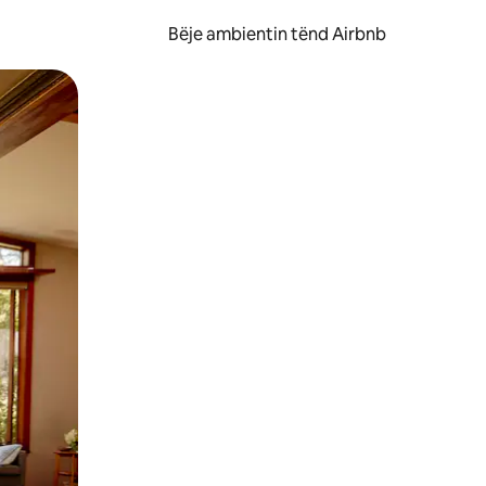
Bëje ambientin tënd Airbnb
ëvizur ekranin.