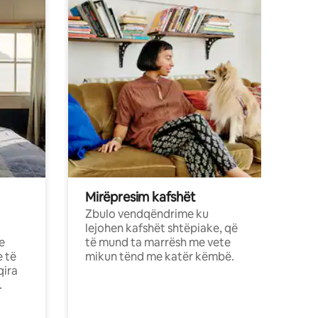
Mirëpresim kafshët
Zbulo vendqëndrime ku
lejohen kafshët shtëpiake, që
e
të mund ta marrësh me vete
e të
mikun tënd me katër këmbë.
qira
.