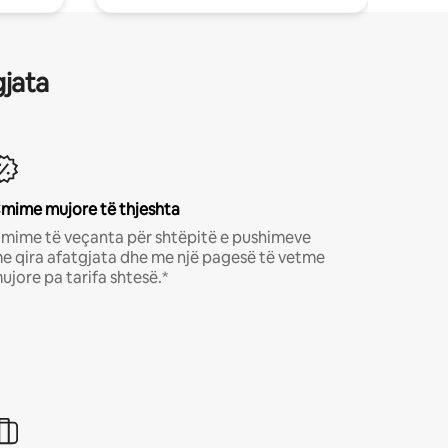
gjata
mime mujore të thjeshta
mime të veçanta për shtëpitë e pushimeve
e qira afatgjata dhe me një pagesë të vetme
ujore pa tarifa shtesë.*