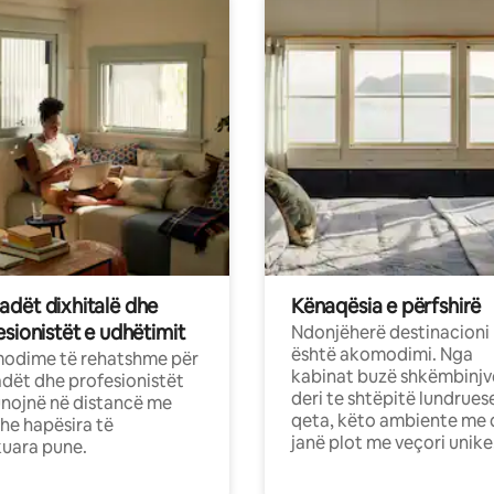
dët dixhitalë dhe
Kënaqësia e përfshirë
sionistët e udhëtimit
Ndonjëherë destinacioni
është akomodimi. Nga
odime të rehatshme për
kabinat buzë shkëmbinjv
ët dhe profesionistët
deri te shtëpitë lundrues
nojnë në distancë me
qeta, këto ambiente me 
dhe hapësira të
janë plot me veçori unike
uara pune.