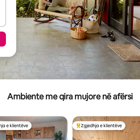
Ambiente me qira mujore në afërsi
ja e klientëve
Zgjedhja e klientëve
rat e zgjedhjeve të klientëve
Më të mirat e zgjedhjeve të kli