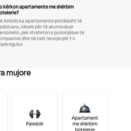
o kërkon apartamente me shërbim
otelerie?
ë Airbnb ka apartamente plotësisht të
obiluara, ideale për të akomoduar
ersonelin, për strehimin e punonjësve të
ompanive dhe në rast nevoje për t'u
hpërngulur.
ra mujore
Apartament
Palestër
me shërbim
hotelerie