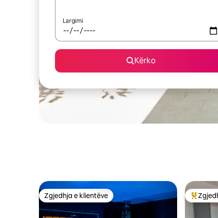
Largimi
Kërko
Zgjedhja e klientëve
Zgjedh
Zgjedhja e klientëve
Më të mi