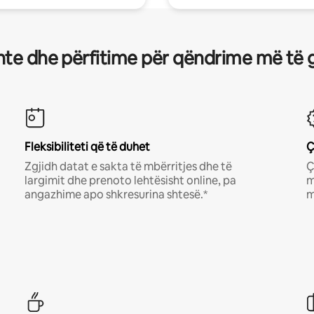
te dhe përfitime për qëndrime më të 
Fleksibiliteti që të duhet
Ç
Zgjidh datat e sakta të mbërritjes dhe të
Ç
largimit dhe prenoto lehtësisht online, pa
m
angazhime apo shkresurina shtesë.*
m