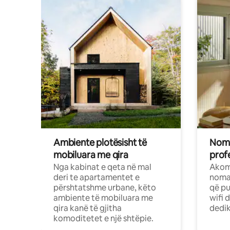
Ambiente plotësisht të
Noma
mobiluara me qira
profe
Nga kabinat e qeta në mal
Akom
deri te apartamentet e
nomad
përshtatshme urbane, këto
që pu
ambiente të mobiluara me
wifi 
qira kanë të gjitha
dedik
komoditetet e një shtëpie.