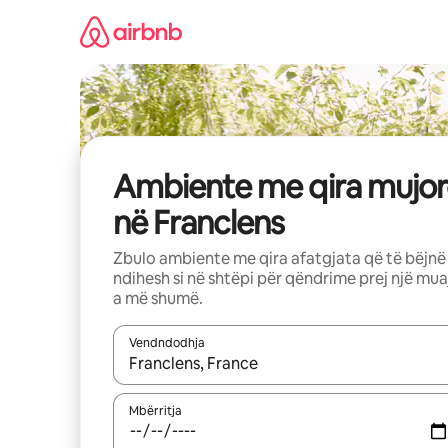
Kalo
te
përmbajtja
Ambiente me qira mujor
në Franclens
Zbulo ambiente me qira afatgjata që të bëjnë
ndihesh si në shtëpi për qëndrime prej një mua
a më shumë.
Vendndodhja
Kur rezultatet të jenë të disponueshme, lëviz me 
Mbërritja