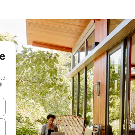
e
 të
ji
butonat e shigjetave lart e poshtë ose eksploro duke prekur ose duke l