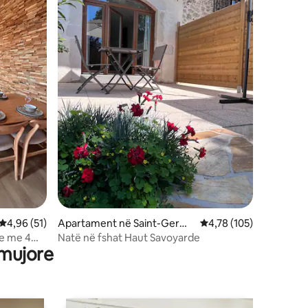
Vlerësimi mesatar 4,96 nga 5, 51 vlerësime
4,96 (51)
Apartament në Saint-Germa
Vlerësimi mesatar 4,78
4,78 (105)
in-sur-Rhône
ze me 4
Natë në fshat Haut Savoyarde
 mujore