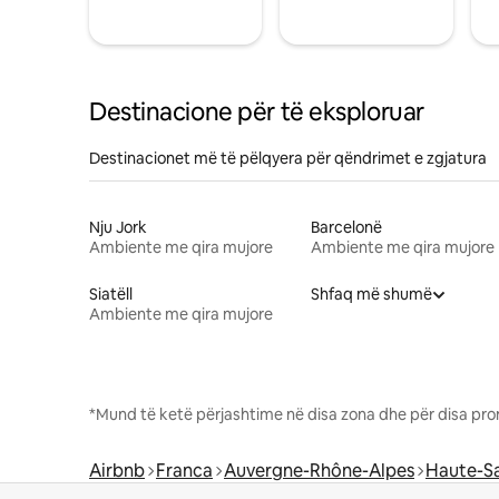
Destinacione për të eksploruar
Destinacionet më të pëlqyera për qëndrimet e zgjatura
Nju Jork
Barcelonë
Ambiente me qira mujore
Ambiente me qira mujore
Siatëll
Shfaq më shumë
Ambiente me qira mujore
*Mund të ketë përjashtime në disa zona dhe për disa pro
Airbnb
Franca
Auvergne-Rhône-Alpes
Haute-S