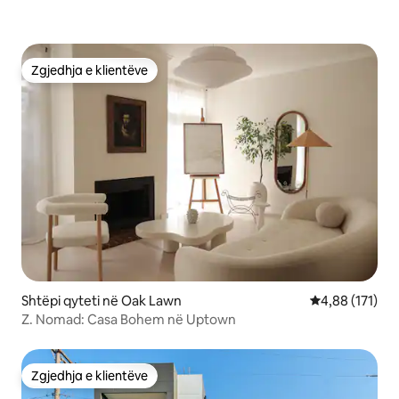
Zgjedhja e klientëve
Zgjedhja e klientëve
Shtëpi qyteti në Oak Lawn
Vlerësimi mesa
4,88 (171)
Z. Nomad: Casa Bohem në Uptown
Zgjedhja e klientëve
Zgjedhja e klientëve