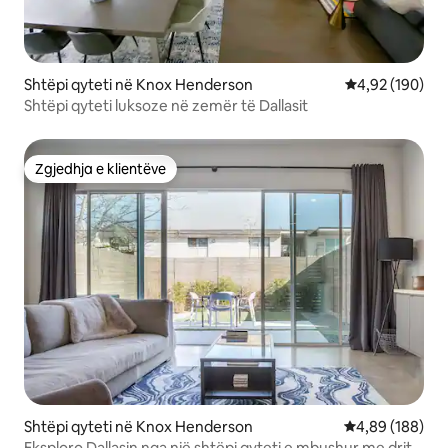
Shtëpi qyteti në Knox Henderson
Vlerësimi mesa
4,92 (190)
Shtëpi qyteti luksoze në zemër të Dallasit
Zgjedhja e klientëve
Zgjedhja e klientëve
Shtëpi qyteti në Knox Henderson
Vlerësimi mesa
4,89 (188)
Eksploro Dallasin nga një shtëpi qyteti e mbushur me dritë