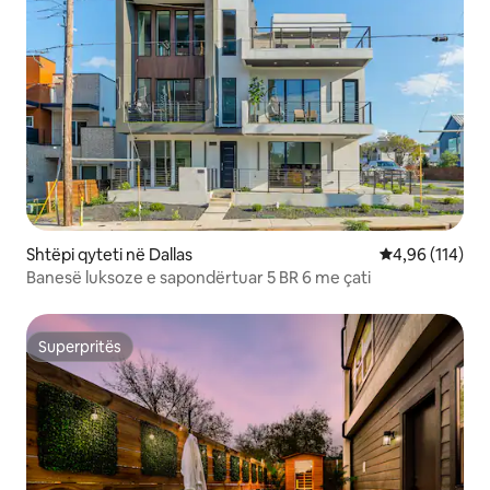
Shtëpi qyteti në Dallas
Vlerësimi mesa
4,96 (114)
Banesë luksoze e sapondërtuar 5 BR 6 me çati
Superpritës
Superpritës