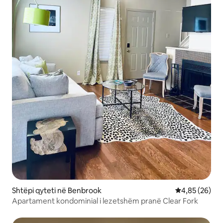
Shtëpi qyteti në Benbrook
Vlerësimi mes
4,85 (26)
Apartament kondominial i lezetshëm pranë Clear Fork