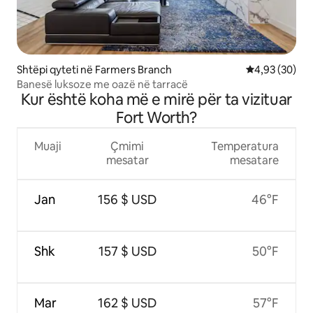
Shtëpi qyteti në Farmers Branch
Vlerësimi mes
4,93 (30)
Banesë luksoze me oazë në tarracë
Kur është koha më e mirë për ta vizituar
Fort Worth?
Muaji
Çmimi
Temperatura
mesatar
mesatare
Jan
156 $ USD
46°F
Shk
157 $ USD
50°F
Mar
162 $ USD
57°F