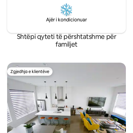
Ajër i kondicionuar
Shtëpi qyteti të përshtatshme për
familjet
Zgjedhja e klientëve
Zgjedhja e klientëve