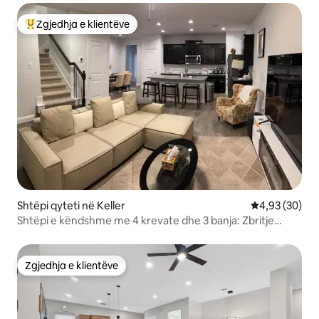
Zgjedhja e klientëve
Më të mirat e zgjedhjeve të klientëve
Shtëpi qyteti në Keller
Vlerësimi mes
4,93 (30)
Shtëpi e këndshme me 4 krevate dhe 3 banja: Zbritje
javore!
Zgjedhja e klientëve
Zgjedhja e klientëve