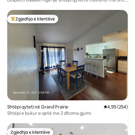
ATT Fiber Internet
Zgjedhja e klientëve
Më të mirat e zgjedhjeve të klientëve
Shtëpi qyteti në Grand Prairie
Vlerësimi mesa
4,95 (254)
Shtëpi e bukur e qetë me 2 dhoma gjumi
Zgjedhja e klientëve
Zgjedhja e klientëve