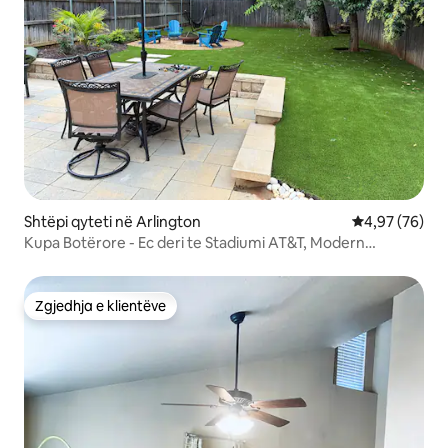
Shtëpi qyteti në Arlington
Vlerësimi mes
4,97 (76)
Kupa Botërore - Ec deri te Stadiumi AT&T, Modern
Townhome
Zgjedhja e klientëve
Zgjedhja e klientëve