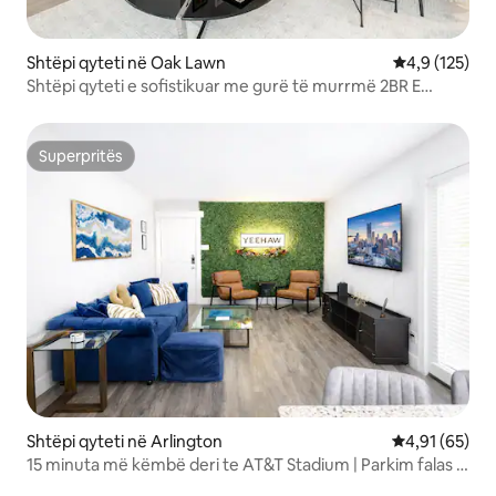
Shtëpi qyteti në Oak Lawn
Vlerësimi mes
4,9 (125)
Shtëpi qyteti e sofistikuar me gurë të murrmë 2BR E
përshtatshme për kafshë shtëpiake
Superpritës
Superpritës
Shtëpi qyteti në Arlington
Vlerësimi mes
4,91 (65)
15 minuta më këmbë deri te AT&T Stadium | Parkim falas |
2 dhoma gjumi