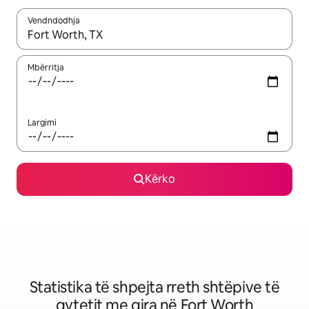
Vendndodhja
Kur rezultatet të jenë të disponueshme, lëviz me butonat e shig
Mbërritja
Largimi
Kërko
Statistika të shpejta rreth shtëpive të
qytetit me qira në Fort Worth