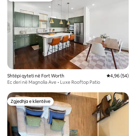
Shtëpi qyteti në Fort Worth
Vlerësimi mes
4,96 (54)
Ec deri në Magnolia Ave • Luxe Rooftop Patio
Zgjedhja e klientëve
Zgjedhja e klientëve