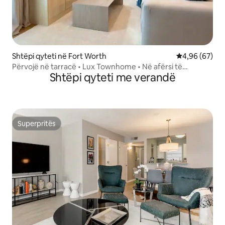
Shtëpi qyteti në Fort Worth
Vlerësimi mes
4,96 (67)
Përvojë në tarracë • Lux Townhome • Në afërsi të
Shtëpi qyteti me verandë
Magnolia
Superpritës
Superpritës