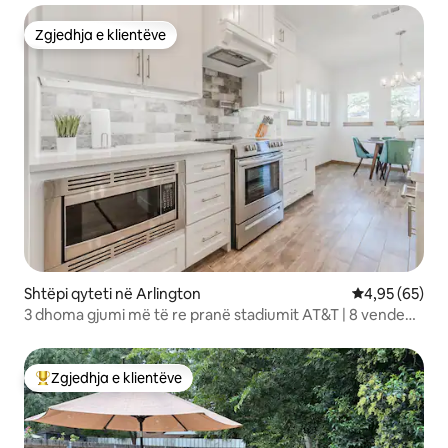
Zgjedhja e klientëve
Zgjedhja e klientëve
Shtëpi qyteti në Arlington
Vlerësimi mes
4,95 (65)
3 dhoma gjumi më të re pranë stadiumit AT&T | 8 vende
gjumi
Zgjedhja e klientëve
Më të mirat e zgjedhjeve të klientëve