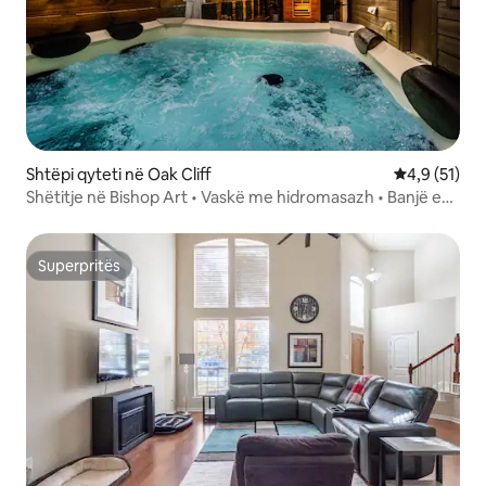
Shtëpi qyteti në Oak Cliff
Vlerësimi me
4,9 (51)
Shëtitje në Bishop Art • Vaskë me hidromasazh • Banjë e
ftohtë • Saunë•
Superpritës
Superpritës