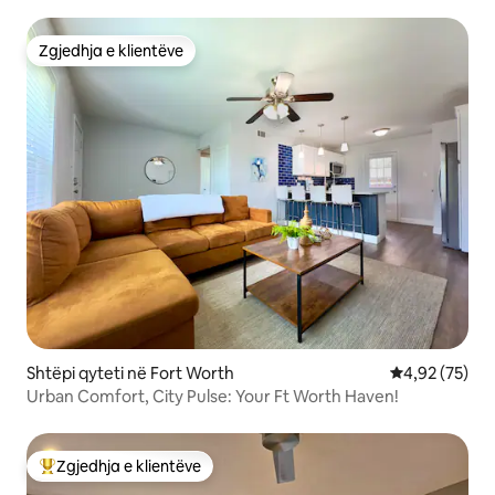
Zgjedhja e klientëve
Zgjedhja e klientëve
Shtëpi qyteti në Fort Worth
Vlerësimi mes
4,92 (75)
Urban Comfort, City Pulse: Your Ft Worth Haven!
Zgjedhja e klientëve
Më të mirat e zgjedhjeve të klientëve