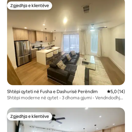
Zgjedhja e klientëve
Zgjedhja e klientëve
Shtëpi qyteti në Fusha e Dashurisë Perëndim
Vlerësimi me
5,0 (14)
Shtëpi moderne në qytet - 3 dhoma gjumi - Vendndodhje
qendrore në Dallas
Zgjedhja e klientëve
Zgjedhja e klientëve