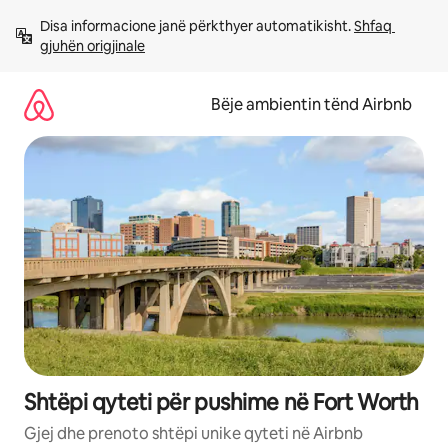
Kalo
Disa informacione janë përkthyer automatikisht. 
Shfaq 
te
gjuhën origjinale
përmbajtja
Bëje ambientin tënd Airbnb
Shtëpi qyteti për pushime në Fort Worth
Gjej dhe prenoto shtëpi unike qyteti në Airbnb