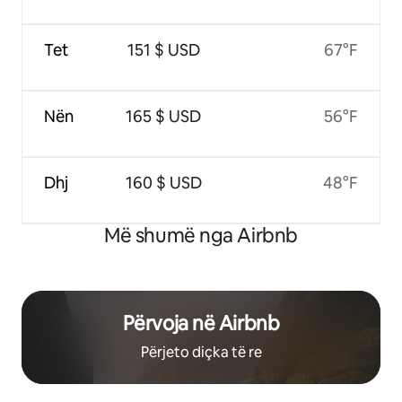
Tet
151 $ USD
67°F
Nën
165 $ USD
56°F
Dhj
160 $ USD
48°F
Më shumë nga Airbnb
Përvoja në Airbnb
Përjeto diçka të re