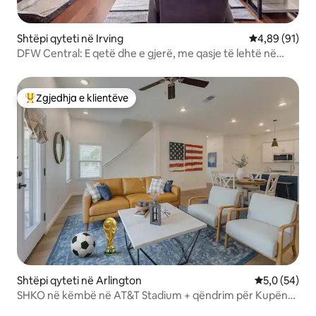
Shtëpi qyteti në Irving
Vlerësimi mes
4,89 (91)
DFW Central: E qetë dhe e gjerë, me qasje të lehtë në
autostradë
Zgjedhja e klientëve
Më të mirat e zgjedhjeve të klientëve
Shtëpi qyteti në Arlington
Vlerësimi me
5,0 (54)
SHKO në këmbë në AT&T Stadium + qëndrim për Kupën
Botërore të FIFA-s