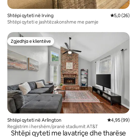
Shtëpi qyteti në Irving
Vlerësimi me
5,0 (26)
Shtëpi qyteti e jashtëzakonshme me pamje
Zgjedhja e klientëve
Zgjedhja e klientëve
Shtëpi qyteti në Arlington
Vlerësimi mes
4,95 (99)
Regjistrim i hershëm/pranë stadiumit AT&T
Shtëpi qyteti me lavatriçe dhe tharëse