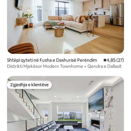
Shtëpi qyteti në Fusha e Dashurisë Perëndim
Vlerësimi mes
4,85 (27)
Distrikti Mjekësor Modern Townhome + Qendra e Dallasit
Zgjedhja e klientëve
Zgjedhja e klientëve