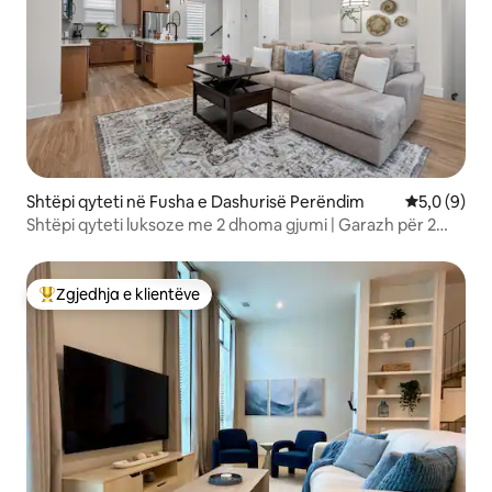
Shtëpi qyteti në Fusha e Dashurisë Perëndim
Vlerësimi m
5,0 (9)
Shtëpi qyteti luksoze me 2 dhoma gjumi | Garazh për 2
makina | DT
Zgjedhja e klientëve
Më të mirat e zgjedhjeve të klientëve