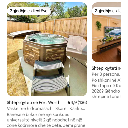
Zgjedhja e klientëve
Zgjedhja e klient
Zgjedhja e klientëve
Zgjedhja e klient
Shtëpi qyteti në A
Për 8 persona. Pa s
pranë stadiumeve
Po shkoni në AT&T
Field apo në Kupë
2026? Qëndro vet
shtëpinë tonë të 
dhoma gjumi dhe 2
Shtëpi qyteti në Fort Worth
Vlerësimi mesatar 4,9 nga 5, 1
4,9 (136)
Entertainment Dist
Vaskë me hidromasazh | Skarë | Karikues
Akomodon deri në
për automjete elektrike | Garazh
Banesë e bukur me një karikues
për 3 automjete p
universal të nivelit 2 që ndodhet në një
rrugë pa krye për
zonë kodrinore dhe të qetë. Jemi pranë