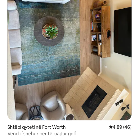
Shtëpi qyteti në Fort Worth
Vlerësimi mes
4,89 (46)
Vend i fshehur për të luajtur golf