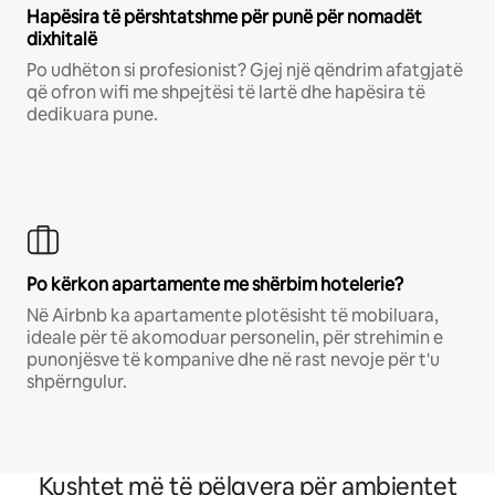
Hapësira të përshtatshme për punë për nomadët
dixhitalë
Po udhëton si profesionist? Gjej një qëndrim afatgjatë
që ofron wifi me shpejtësi të lartë dhe hapësira të
dedikuara pune.
Po kërkon apartamente me shërbim hotelerie?
Në Airbnb ka apartamente plotësisht të mobiluara,
ideale për të akomoduar personelin, për strehimin e
punonjësve të kompanive dhe në rast nevoje për t'u
shpërngulur.
Kushtet më të pëlqyera për ambientet