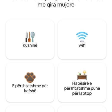
me qira mujore
Kuzhinë
wifi
Hapësirë e
E përshtatshme për
përshtatshme pune
kafshë
për laptop