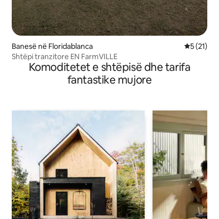
Banesë në Floridablanca
Vlerësimi 
5 (21)
Shtëpi tranzitore EN FarmVILLE
Komoditetet e shtëpisë dhe tarifa
fantastike mujore