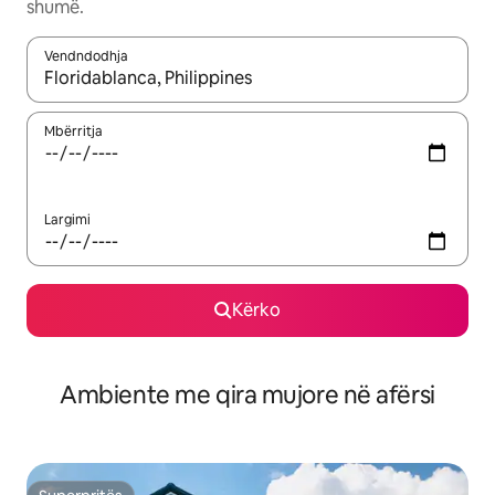
shumë.
Vendndodhja
Kur rezultatet të jenë të disponueshme, lëviz me butonat e shig
Mbërritja
Largimi
Kërko
Ambiente me qira mujore në afërsi