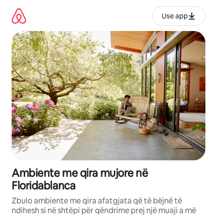
Kalo
te
Use app
përmbajtja
Ambiente me qira mujore në
Floridablanca
Zbulo ambiente me qira afatgjata që të bëjnë të
ndihesh si në shtëpi për qëndrime prej një muaji a më