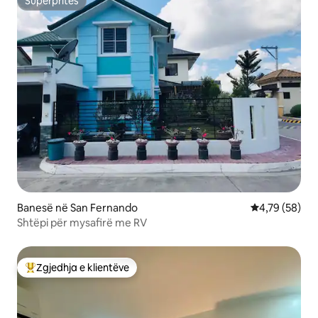
Superpritës
Superpritës
Banesë në San Fernando
Vlerësimi mes
4,79 (58)
Shtëpi për mysafirë me RV
Zgjedhja e klientëve
Më të mirat e zgjedhjeve të klientëve