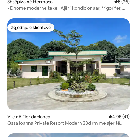
Shtëpiza në Hermosa
Vlerësimi 
5 (26)
• Dhomë moderne teke | Ajër i kondicionuar, frigorifer,
WiFi dhe parkim.
Zgjedhja e klientëve
Zgjedhja e klientëve
Vilë në Floridablanca
Vlerësimi mes
4,95 (41)
Qasa Ioanna Private Resort Modern 3Bd rm me ajër të
kondicionuar