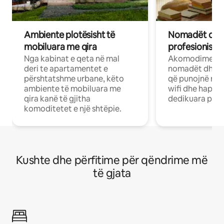
Ambiente plotësisht të
Nomadët dixh
mobiluara me qira
profesionistët
Nga kabinat e qeta në mal
Akomodime të 
deri te apartamentet e
nomadët dhe pr
përshtatshme urbane, këto
që punojnë në 
ambiente të mobiluara me
wifi dhe hapësi
qira kanë të gjitha
dedikuara pune
komoditetet e një shtëpie.
Kushte dhe përfitime për qëndrime më
të gjata