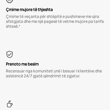
Çmime mujore të thjeshta
Çmime të veçanta për shtëpitë e pushimeve me qira
afatgjata dhe me një pagesë të vetme mujore pa tarifa
shtesë.*
Prenoto me besim
Recensuar nga komuniteti ynë i besuar i klientëve dhe
asistencë 24/7 gjatë qëndrimit të zgjatur.