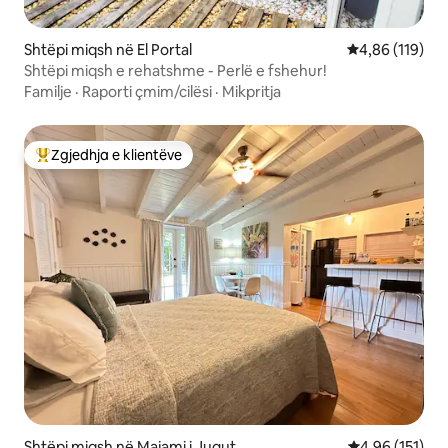
Shtëpi miqsh në El Portal
Vlerësimi mesa
4,86 (119)
Shtëpi miqsh e rehatshme - Perlë e fshehur!
Familje
·
Raporti çmim/cilësi
·
Mikpritja
Zgjedhja e klientëve
Më të mirat e zgjedhjeve të klientëve
Shtëpi miqsh në Majami i Jugut
Vlerësimi mesa
4,96 (151)