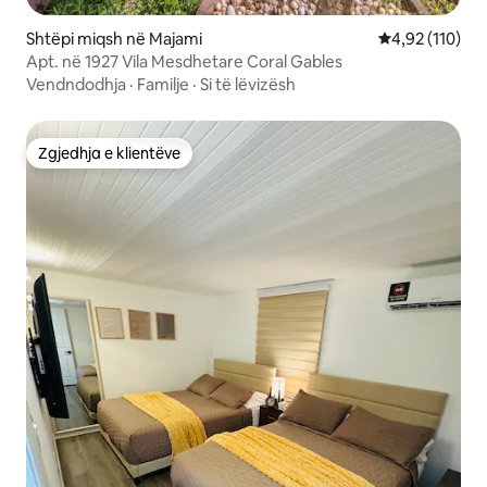
Shtëpi miqsh në Majami
Vlerësimi mesa
4,92 (110)
Apt. në 1927 Vila Mesdhetare Coral Gables
Vendndodhja
·
Familje
·
Si të lëvizësh
Zgjedhja e klientëve
Zgjedhja e klientëve