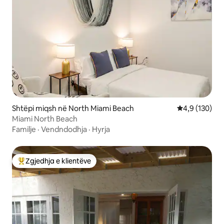
Shtëpi miqsh në North Miami Beach
Vlerësimi mes
4,9 (130)
Miami North Beach
Familje
·
Vendndodhja
·
Hyrja
Zgjedhja e klientëve
Më të mirat e zgjedhjeve të klientëve