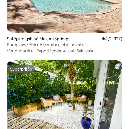
Shtëpi miqsh në Majami Springs
Vlerësimi mes
4,9 (327)
Bungalow/Pishinë tropikale dhe private
Vendndodhja
·
Raporti çmim/cilësi
·
Saktësia
Superpritës
Superpritës