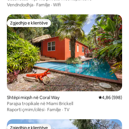
Vendndodhja
·
Familje
·
Wifi
Zgjedhja e klientëve
Zgjedhja e klientëve
Shtëpi miqsh në Coral Way
Vlerësimi mesat
4,86 (598)
Parajsa tropikale në Miami Brickell
Raporti çmim/cilësi
·
Familje
·
TV
Zgjedhja e klientëve