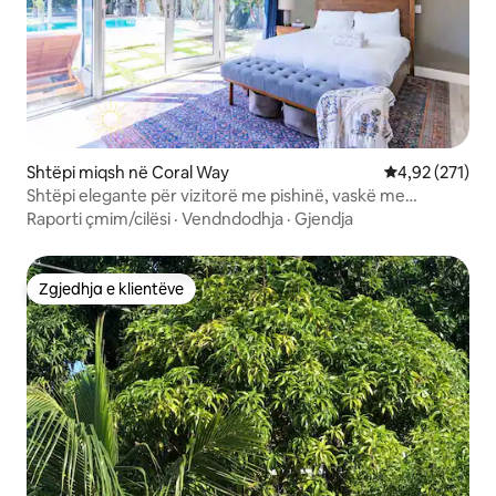
Shtëpi miqsh në Coral Way
Vlerësimi mesa
4,92 (271)
Shtëpi elegante për vizitorë me pishinë, vaskë me
hidromasazh, skarë, mini golf
Raporti çmim/cilësi
·
Vendndodhja
·
Gjendja
Zgjedhja e klientëve
Zgjedhja e klientëve