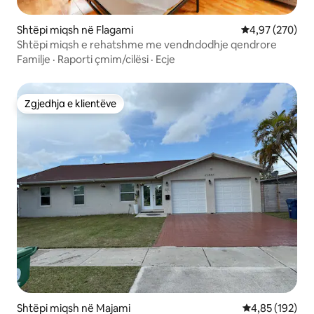
Shtëpi miqsh në Flagami
Vlerësimi mesa
4,97 (270)
Shtëpi miqsh e rehatshme me vendndodhje qendrore
Familje
·
Raporti çmim/cilësi
·
Ecje
Zgjedhja e klientëve
Zgjedhja e klientëve
Shtëpi miqsh në Majami
Vlerësimi mesa
4,85 (192)