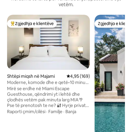
vetëm.
Zgjedhja e klientëve
Zgjedhja e klient
Më të mirat e zgjedhjeve të klientëve
Zgjedhja e klient
Shtëpi miqsh në Majami
Vlerësimi mesatar 4,95 nga 5, 1
4,95 (169)
Moderne, komode dhe e qetë•10 minuta
nga MIA• Parkim FALAS
Mirë se erdhe në Miami Escape
Guesthouse, qëndrimi yt i lehtë dhe
çlodhës vetëm pak minuta larg MIA🌴
Pse të prenotosh te ne? 🔐 Hyrje private,
hyrje me vetëshërbim me bravë
Raporti çmim/cilësi
·
Familje
·
Banja
inteligjente 24/7 ✈️ 10 minuta nga
Aeroporti Ndërkombëtar i Majamit P️
Parkim falas: rrugë private + me portë 🌳