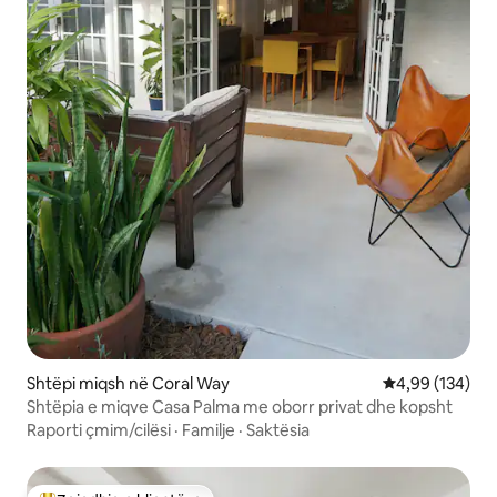
Shtëpi miqsh në Coral Way
Vlerësimi mesa
4,99 (134)
Shtëpia e miqve Casa Palma me oborr privat dhe kopsht
Raporti çmim/cilësi
·
Familje
·
Saktësia