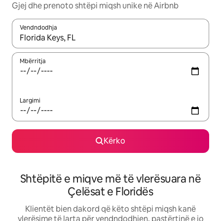
Gjej dhe prenoto shtëpi miqsh unike në Airbnb
Vendndodhja
Kur rezultatet të jenë të disponueshme, lëviz me butonat e shig
Mbërritja
Largimi
Kërko
Shtëpitë e miqve më të vlerësuara në
Çelësat e Floridës
Klientët bien dakord që këto shtëpi miqsh kanë
vlerësime të larta për vendndodhjen, pastërtinë e jo