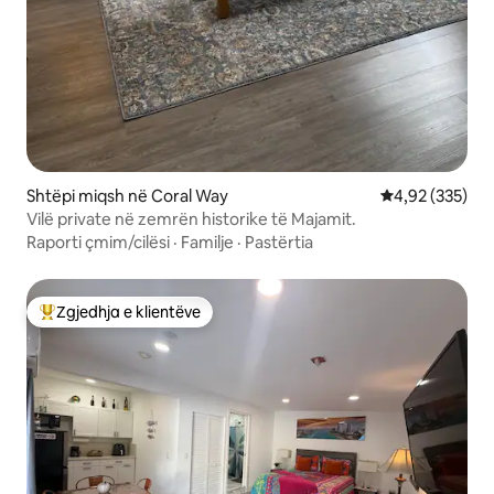
Shtëpi miqsh në Coral Way
Vlerësimi mesa
4,92 (335)
Vilë private në zemrën historike të Majamit.
Raporti çmim/cilësi
·
Familje
·
Pastërtia
Zgjedhja e klientëve
Më të mirat e zgjedhjeve të klientëve