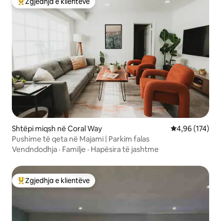
Zgjedhja e klientëve
Më të mirat e zgjedhjeve të klientëve
Shtëpi miqsh në Coral Way
Vlerësimi mesa
4,96 (174)
Pushime të qeta në Majami | Parkim falas
Vendndodhja
·
Familje
·
Hapësira të jashtme
Zgjedhja e klientëve
Më të mirat e zgjedhjeve të klientëve