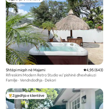
Zgjedhja e klientëve
Shtëpi miqsh në Majami
Vlerësimi mesa
4,95 (643)
Rifreskimi Modern Retro Studio w/ pishinë dhexhakuzi
Familje
·
Vendndodhja
·
Dekori
Zgjedhja e klientëve
Më të mirat e zgjedhjeve të klientëve