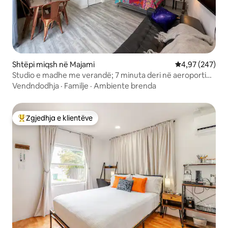
Shtëpi miqsh në Majami
Vlerësimi mesa
4,97 (247)
Studio e madhe me verandë; 7 minuta deri në aeroportin
e MIA-s.
Vendndodhja
·
Familje
·
Ambiente brenda
Zgjedhja e klientëve
Më të mirat e zgjedhjeve të klientëve