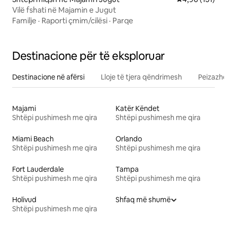
Vilë fshati në Majamin e Jugut
Familje
·
Raporti çmim/cilësi
·
Parqe
Destinacione për të eksploruar
Destinacione në afërsi
Lloje të tjera qëndrimesh
Peizazhe
Majami
Katër Këndet
Shtëpi pushimesh me qira
Shtëpi pushimesh me qira
Miami Beach
Orlando
Shtëpi pushimesh me qira
Shtëpi pushimesh me qira
Fort Lauderdale
Tampa
Shtëpi pushimesh me qira
Shtëpi pushimesh me qira
Holivud
Shfaq më shumë
Shtëpi pushimesh me qira