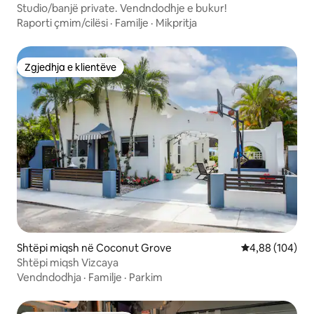
Studio/banjë private. Vendndodhje e bukur!
Raporti çmim/cilësi
·
Familje
·
Mikpritja
Zgjedhja e klientëve
Zgjedhja e klientëve
Shtëpi miqsh në Coconut Grove
Vlerësimi mesa
4,88 (104)
Shtëpi miqsh Vizcaya
Vendndodhja
·
Familje
·
Parkim