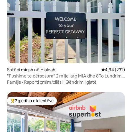
Shtëpi miqsh në Hialeah
Vlerësimi mesa
4,94 (232)
"Pushime të përsosura" 2 milje larg MIA dhe 8To Lundrimi
yt me anije
Familje
·
Raporti çmim/cilësi
·
Qëndrim i gjatë
Zgjedhja e klientëve
Më të mirat e zgjedhjeve të klientëve