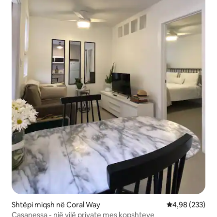
Shtëpi miqsh në Coral Way
Vlerësimi mesa
4,98 (233)
Casanessa - një vilë private mes kopshteve