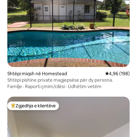
Shtëpi miqsh në Homestead
Vlerësimi mesa
4,96 (198)
Shtëpi pishine private magjepsëse për dy persona.
Familje
·
Raporti çmim/cilësi
·
Udhëtim vetëm
Zgjedhja e klientëve
Më të mirat e zgjedhjeve të klientëve