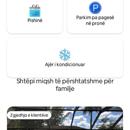
Parkim pa pagesë
Pishinë
në pronë
Ajër i kondicionuar
Shtëpi miqsh të përshtatshme për
familje
Zgjedhja e klientëve
Zgjedhja e klientëve