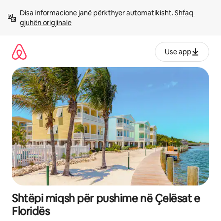
Kalo
Disa informacione janë përkthyer automatikisht. 
Shfaq 
te
gjuhën origjinale
përmbajtja
Use app
Shtëpi miqsh për pushime në Çelësat e
Floridës