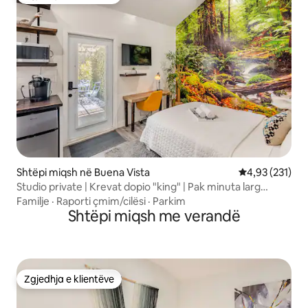
Zgjedhja e klientëve
Shtëpi miqsh në Buena Vista
Vlerësimi mesa
4,93 (231)
Studio private | Krevat dopio "king" | Pak minuta larg
Wynwood
Familje
·
Raporti çmim/cilësi
·
Parkim
Shtëpi miqsh me verandë
Zgjedhja e klientëve
Zgjedhja e klientëve