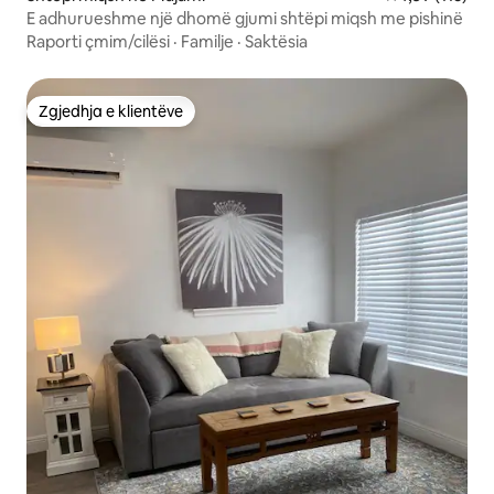
E adhurueshme një dhomë gjumi shtëpi miqsh me pishinë
Raporti çmim/cilësi
·
Familje
·
Saktësia
Zgjedhja e klientëve
Zgjedhja e klientëve