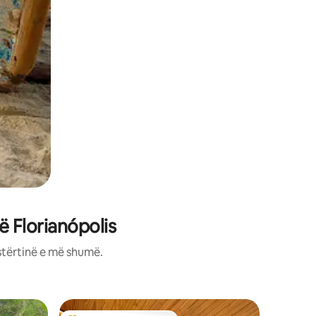
 Florianópolis
stërtinë e më shumë.
Kabinë n