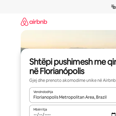
Kalo
te
përmbajtja
Shtëpi pushimesh me qi
në Florianópolis
Gjej dhe prenoto akomodime unike në Airbnb
Vendndodhja
Kur rezultatet të jenë të disponueshme, lëviz me 
Mbërritja