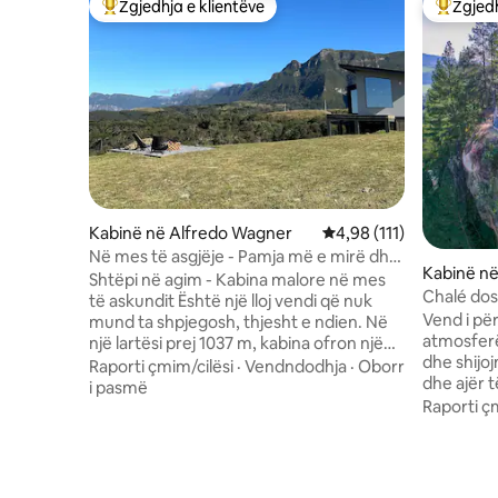
Zgjedhja e klientëve
Zgjedh
Më të mirat e zgjedhjeve të klientëve
Më të mi
Kabinë në Alfredo Wagner
Vlerësimi mesatar 4,98 
4,98 (111)
Në mes të asgjëje - Pamja më e mirë dhe
Kabinë n
privatësia e Serra
Shtëpi në agim - Kabina malore në mes
Chalé dos
të askundit Është një lloj vendi që nuk
Vend i pë
mund ta shpjegosh, thjesht e ndien. Në
atmosfer
një lartësi prej 1037 m, kabina ofron një
dhe shijo
pamje 360° që të hipnotizon dhe një
Raporti çmim/cilësi
·
Vendndodhja
·
Oborr
dhe ajër 
qetësi që të çlodh mendjen. Dita fillon
i pasmë
hidromas
Raporti ç
mbi re, një spektakël privat vetëm për
kromoterapi,p
ata që janë këtu. Vaska prej druri me
pasur mo
hidromasazh 1000L, e ngrohur dhe me
paharrues
hidro, e transformon qëndrimin në diçka
dysheme p
unike. Natën, oxhaku të ngroh trupin,