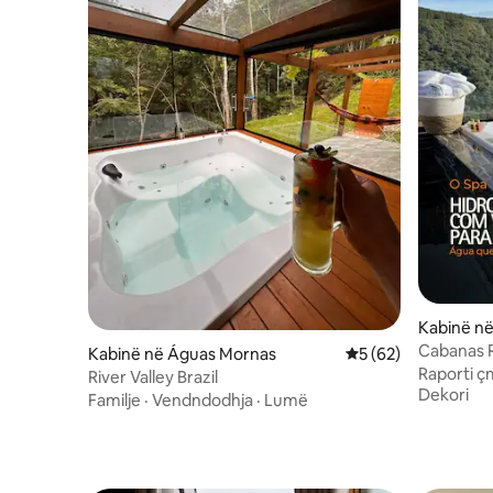
Kabinë n
Cabanas R
Kabinë në Águas Mornas
Vlerësimi mesatar 5
5 (62)
Raporti ç
River Valley Brazil
Dekori
Familje
·
Vendndodhja
·
Lumë