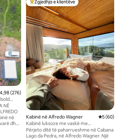
Zgjedhja e klientëve
Zgjed
entëve
Më të mirat e zgjedhjeve të klientëve
Më të mi
Cabana n
hidromas
Kabina jo
kërkojnë 
ngrohtësi
integruar
lidhje me
Vendndo
përshënd
Dekori
mikpritës
kujdes. M
rajonit, 
garanton 
mjedisin.
ofrojnë 
përreth,
me dritë 
lerësimi mesatar 4,98 nga 5, 276 vlerësime
4,98 (276)
ebold
A NË
 ALFREDO
Kabinë në Alfredo Wagner
Vlerësimi mesatar 
5 (60)
binë në
ëvarë dhe
Kabinë luksoze me vaskë me
dhuratë!
hidromasazh dhe pamje nga liqeni.
Përjeto ditë të paharrueshme në Cabana
Lago da Pedra, në Alfredo Wagner. Një