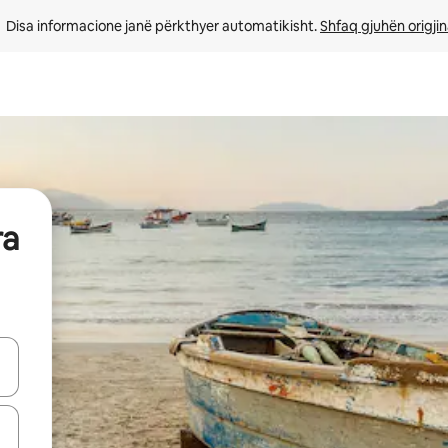
Disa informacione janë përkthyer automatikisht. 
Shfaq gjuhën origjin
ra
butonat e shigjetave lart e poshtë ose eksploro duke prekur ose duke l