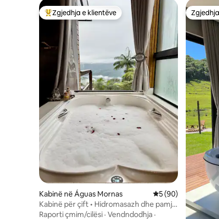
Zgjedhja e klientëve
Zgjedhja
Më të mirat e zgjedhjeve të klientëve
Zgjedhja
Kabinë në Águas Mornas
Vlerësimi mesatar 5
5 (90)
Kabinë për çift • Hidromasazh dhe pamje
të mahnitshme
Raporti çmim/cilësi
·
Vendndodhja
·