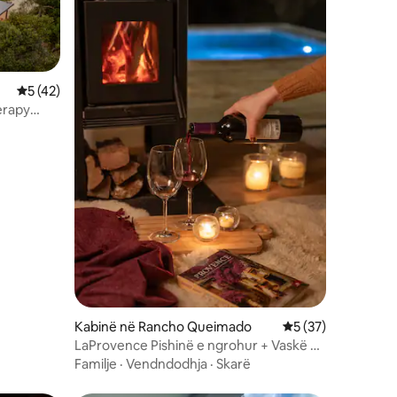
Vlerësimi mesatar 5 nga 5, 42 vlerësime
5 (42)
erapy
Kabinë në Rancho Queimado
Vlerësimi mesatar 
5 (37)
LaProvence Pishinë e ngrohur + Vaskë +
Kinema + Alexa
Familje
·
Vendndodhja
·
Skarë