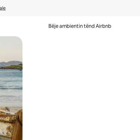
ale
Bëje ambientin tënd Airbnb
ëvizur ekranin.