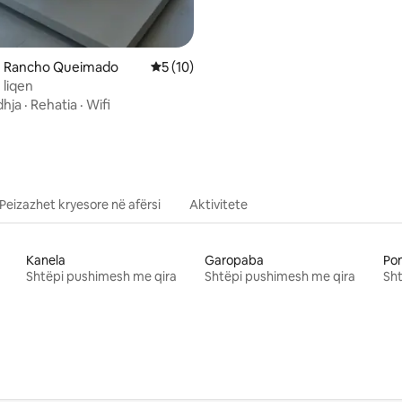
ë Rancho Queimado
Vlerësimi mesatar 5 nga 5, 10 vlerësime
5 (10)
 liqen
hja
·
Rehatia
·
Wifi
Peizazhet kryesore në afërsi
Aktivitete
Kanela
Garopaba
Po
Shtëpi pushimesh me qira
Shtëpi pushimesh me qira
Sht