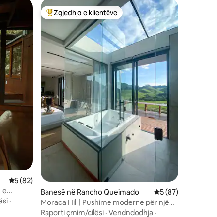
Zgjedhja e klientëve
entëve
Më të mirat e zgjedhjeve të klientëve
Vlerësimi mesatar 5 nga 5, 82 vlerësime
5 (82)
ë e
Banesë në Rancho Queimado
Vlerësimi mesatar 
5 (87)
ësi
·
Morada Hill | Pushime moderne për një
çift.
Raporti çmim/cilësi
·
Vendndodhja
·