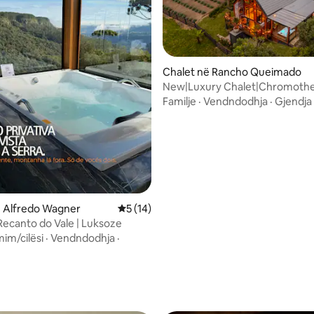
Chalet në Rancho Queimado
New|Luxury Chalet|Chromoth
Spa|30 m Waterfall
Familje
·
Vendndodhja
·
Gjendja
ë Alfredo Wagner
Vlerësimi mesatar 5 nga 5, 14 vlerësime
5 (14)
ecanto do Vale | Luksoze
 nga 5, 62 vlerësime
mim/cilësi
·
Vendndodhja
·