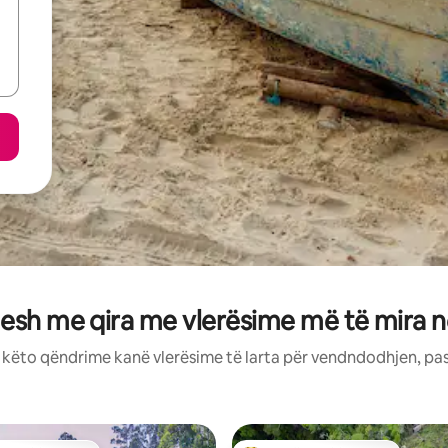
esh me qira me vlerësime më të mira në
: këto qëndrime kanë vlerësime të larta për vendndodhjen, pa