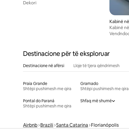
Dekori
Kabinë n
Kabinë në
Vendndod
Destinacione për të eksploruar
Destinacione në afërsi
Lloje të tjera qëndrimesh
Praia Grande
Gramado
Shtëpi pushimesh me qira
Shtëpi pushimesh me qira
Pontal do Paraná
Shfaq më shumë
Shtëpi pushimesh me qira
Airbnb
Brazili
Santa Catarina
Florianópolis