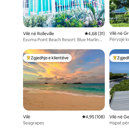
Vilë në G
Vilë në Rolleville
Vlerësimi mesatar 4,68
4,68 (31)
Përvojë 
Exuma Point Beach Resort: Blue Marlin
Sisters B
Seaview 2 BD Villa
Zgjedhja e klientëve
Zgjedh
Më të mirat e zgjedhjeve të klientëve
Më të mi
Vilë
Vlerësimi mesatar 4,95 
4,95 (108)
Vilë në 
Seagrapes
Hapat për
#20