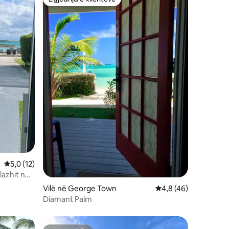
entëve
Zgjedhja e klientëve
Vlerësimi mesatar 5,0 nga 5, 12 vlerësime
5,0 (12)
lazhit në
Vilë në George Town
Vlerësimi mesatar 4,
4,8 (46)
Diamant Palm