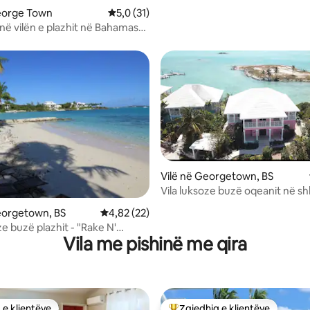
8 nga 5, 5 vlerësime
George Town
Vlerësimi mesatar 5,0 nga 5, 31 vlerësime
5,0 (31)
 në vilën e plazhit në Bahamas
ee të HGTV
 nga 5, 76 vlerësime
Vilë në Georgetown, BS
Vila luksoze buzë oqeanit në sh
eorgetown, BS
Vlerësimi mesatar 4,82 nga 5, 22 vlerësime
4,82 (22)
ze buzë plazhit - "Rake N'
Vila me pishinë me qira
 e klientëve
Zgjedhja e klientëve