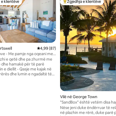
 e klientëve
Zgjedhja e klientëve
 e klientëve
Më të mirat e zgjedhjeve të kli
 nga 5, 54 vlerësime
 në Hartswell
Vlerësimi mesatar 4,99 nga 5, 87 vlerësime
4,99 (87)
ove - Me pamje nga oqeani me
e rërë
azhi e qetë dhe pa zhurmë me
ë dhe hamakë për të parë
 e diellit - Qasje me kajak në
 rërës dhe lumin e ngadaltë të
mbëtar të Portit Moriah për të
ë të egra, si breshkat e detit
t thumbuese! - Mund të ecësh
ttle Exuma Ferry Bridge për një
Vilë në George Town
ë shkëlqyer! - Shërbimet
"SandBox" është vetëm disa ha
 kajak, sistem RO, internet me
plazhit me rërë
Nëse jeni duke ëndërruar të re
të lartë Starlink, televizor
në plazhin me rërë, duke parë 
t me kabllo, frigorifer portativ,