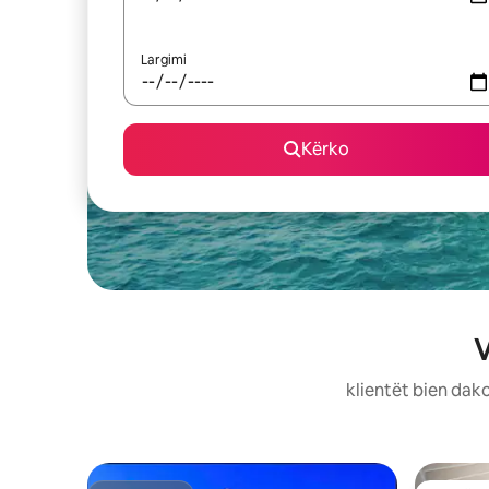
Largimi
Kërko
V
klientët bien dako