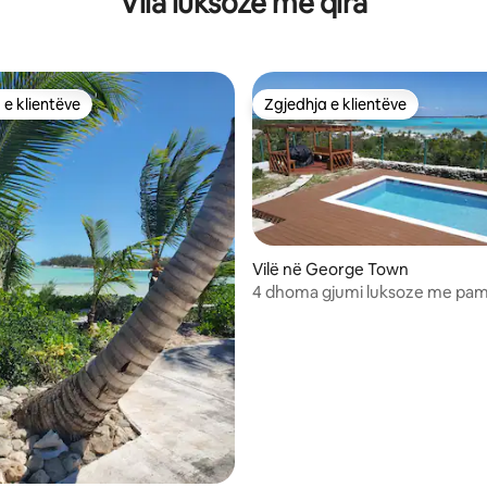
Vila luksoze me qira
 e klientëve
Zgjedhja e klientëve
 e klientëve
Zgjedhja e klientëve
Vilë në George Town
4 dhoma gjumi luksoze me pam
panoramike nga oqeani dhe pis