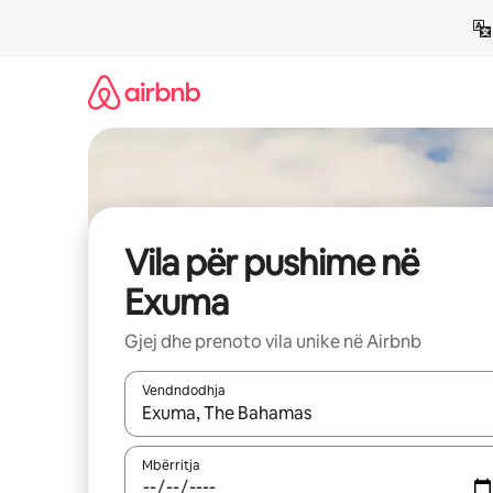
Kalo
te
përmbajtja
Vila për pushime në
Exuma
Gjej dhe prenoto vila unike në Airbnb
Vendndodhja
Kur rezultatet të jenë të disponueshme, lëviz me 
Mbërritja