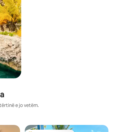
ma
tërtinë e jo vetëm.
Vilë