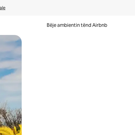
ale
Bëje ambientin tënd Airbnb
ëvizur ekranin.