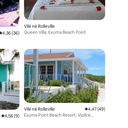
Vilë në Rolleville
Queen Villa, Exuma Beach Point
Vlerësimi mesatar 4,36 nga 5, 36 vlerësime
4,36 (36)
Vilë në Rolleville
Vlerësimi mesatar 4,4
4,47 (49)
Exuma Point Beach Resort: Vjollcë
Vlerësimi mesatar 4,56 nga 5, 9 vlerësime
4,56 (9)
Hibiscus Seaview 2 BD Villa