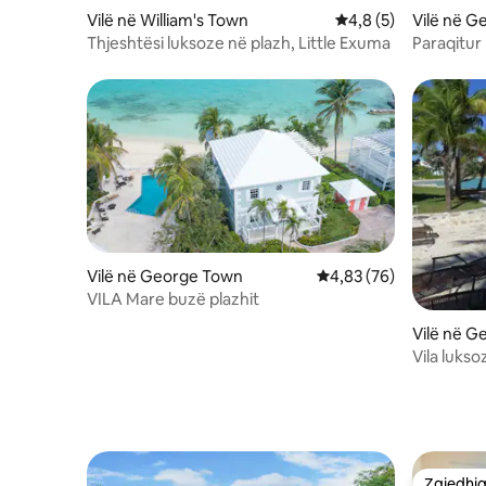
Vilë në William's Town
Vlerësimi mesatar 4,
4,8 (5)
Vilë në 
Thjeshtësi luksoze në plazh, Little Exuma
Paraqitur
Life Bouj
Vilë në George Town
Vlerësimi mesatar 4,83
4,83 (76)
VILA Mare buzë plazhit
Vilë në G
Vila lukso
Scrape"
Zgjedhja