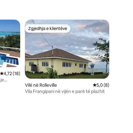
Zgjedhja e klientëve
Zgjedhja e klientëve
Vlerësimi mesatar 4,72 nga 5, 18 vlerësime
4,72 (18)
je
Vilë në Rolleville
Vlerësimi mesatar 5
5,0 (8)
hinë
Vila Frangipani në vijën e parë të plazhit