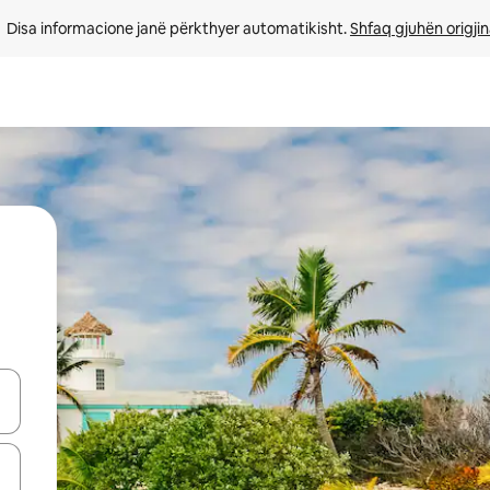
Disa informacione janë përkthyer automatikisht. 
Shfaq gjuhën origjin
butonat e shigjetave lart e poshtë ose eksploro duke prekur ose duke l