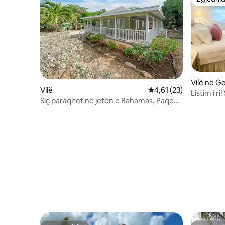
Zgjedhja
Vilë në 
Vilë
Vlerësimi mesatar 4,61
4,61 (23)
Listim i r
Siç paraqitet në jetën e Bahamas, Paqe
Hideaway
dhe Luaj