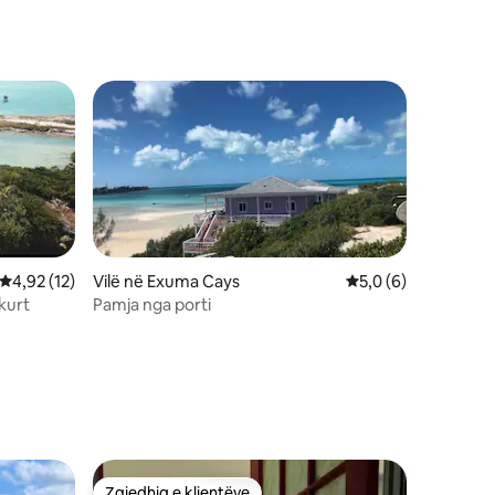
Vilë në Exuma Cays
Vlerësimi mesatar 5
5,0 (6)
Vlerësimi mesatar 4,92 nga 5, 12 vlerësime
4,92 (12)
Pamja nga porti
kurt
Zgjedhja e klientëve