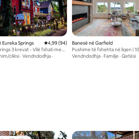
 Eureka Springs
Vlerësimi mesatar 4,99 nga 5, 94 vlerësime
4,99 (94)
Banesë në Garfield
ings 3 krevat - Vilë fshati me
Pushime të fshehta në liqen | 10
Pamje mahnitëse
mim/cilësi
·
Vendndodhja
·
Vendndodhja
·
Familje
·
Qetësi
 nga 5, 76 vlerësime