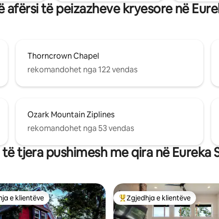
 afërsi të peizazheve kryesore në Eure
Thorncrown Chapel
rekomandohet nga 122 vendas
Ozark Mountain Ziplines
rekomandohet nga 53 vendas
 të tjera pushimesh me qira në Eureka 
ja e klientëve
Zgjedhja e klientëve
rat e zgjedhjeve të klientëve
Më të mirat e zgjedhjeve të kli