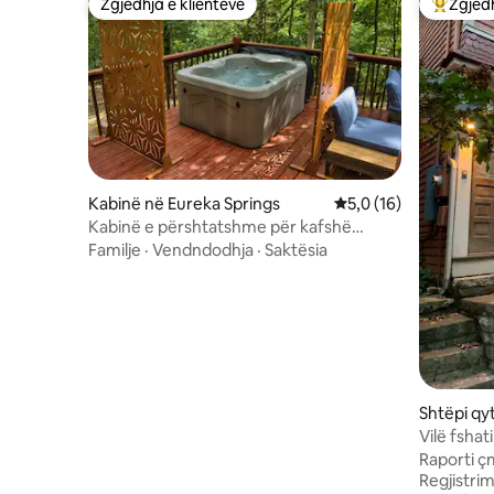
Zgjedhja e klientëve
Zgjedh
Zgjedhja e klientëve
Më të mi
Kabinë në Eureka Springs
Vlerësimi mesatar 5,0
5,0 (16)
Kabinë e përshtatshme për kafshë
shtëpiake me vaskë me hidromasazh
Familje
·
Vendndodhja
·
Saktësia
Shtëpi qy
gs
Vilë fshat
Raporti ç
Regjistrim