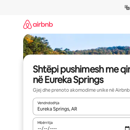
Kalo
te
përmbajtja
Shtëpi pushimesh me qi
në Eureka Springs
Gjej dhe prenoto akomodime unike në Airbnb
Vendndodhja
Kur rezultatet të jenë të disponueshme, lëviz me 
Mbërritja