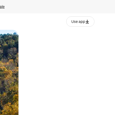
ale
Use app
ëvizur ekranin.