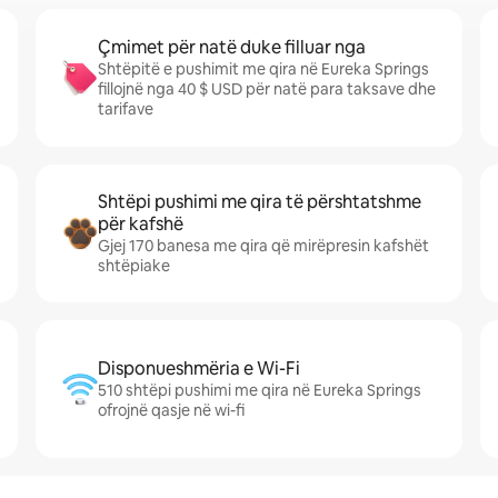
Çmimet për natë duke filluar nga
Shtëpitë e pushimit me qira në Eureka Springs
fillojnë nga 40 $ USD për natë para taksave dhe
tarifave
Shtëpi pushimi me qira të përshtatshme
për kafshë
Gjej 170 banesa me qira që mirëpresin kafshët
shtëpiake
Disponueshmëria e Wi-Fi
510 shtëpi pushimi me qira në Eureka Springs
ofrojnë qasje në wi-fi