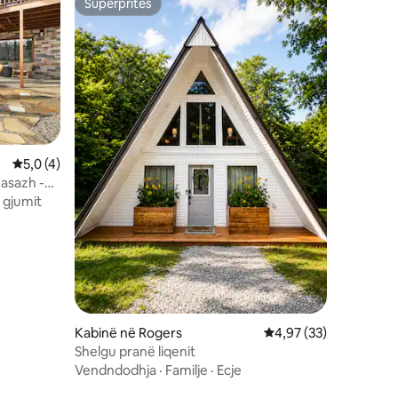
Superpritës
Superpritës
Vlerësimi mesatar 5,0 nga 5, 4 vlerësime
5,0 (4)
masazh -
e gjumit
Kabinë në Rogers
Vlerësimi mesatar 4,9
4,97 (33)
Shelgu pranë liqenit
Vendndodhja
·
Familje
·
Ecje