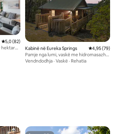
Vlerësimi mesatar 5,0 nga 5, 82 vlerësime
5,0 (82)
 hektarë |
Kabinë në Eureka Springs
Vlerësimi mesatar 4,9
4,95 (79)
Pamje nga lumi, vaskë me hidromasazh,
krevat dopio "king"
Vendndodhja
·
Vaskë
·
Rehatia