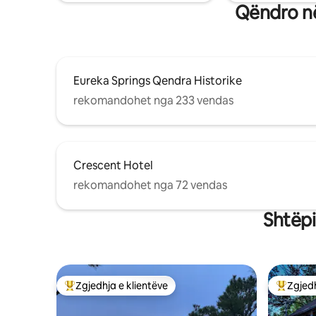
Qëndro në
Eureka Springs Qendra Historike
rekomandohet nga 233 vendas
Crescent Hotel
rekomandohet nga 72 vendas
Shtëpi
Zgjedhja e klientëve
Zgjedh
Më të mirat e zgjedhjeve të klientëve
Më të mi