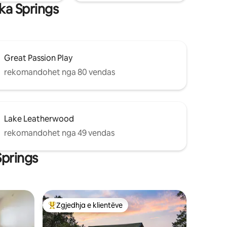
ka Springs
Great Passion Play
rekomandohet nga 80 vendas
Lake Leatherwood
rekomandohet nga 49 vendas
Springs
Zgjedhja e klientëve
entëve
Më të mirat e zgjedhjeve të klientëve