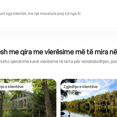
art nga klientët, me një mesatare prej 4,9 nga 5!
sh me qira me vlerësime më të mira në
: këto qëndrime kanë vlerësime të larta për vendndodhjen, pa
ja e klientëve
Zgjedhja e klientëve
rat e zgjedhjeve të klientëve
Zgjedhja e klientëve