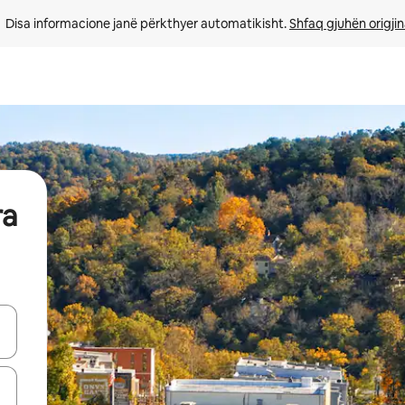
Disa informacione janë përkthyer automatikisht. 
Shfaq gjuhën origjin
ra
butonat e shigjetave lart e poshtë ose eksploro duke prekur ose duke l