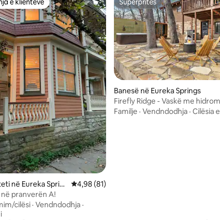
ja e klientëve
Superpritës
rat e zgjedhjeve të klientëve
Superpritës
 nga 5, 16 vlerësime
Banesë në Eureka Springs
Firefly Ridge - Vaskë me hidro
Sauna
Familje
·
Vendndodhja
·
Cilësia 
teti në Eureka Sprin
Vlerësimi mesatar 4,98 nga 5, 81 vlerësime
4,98 (81)
i në pranverën A!
mim/cilësi
·
Vendndodhja
·
i