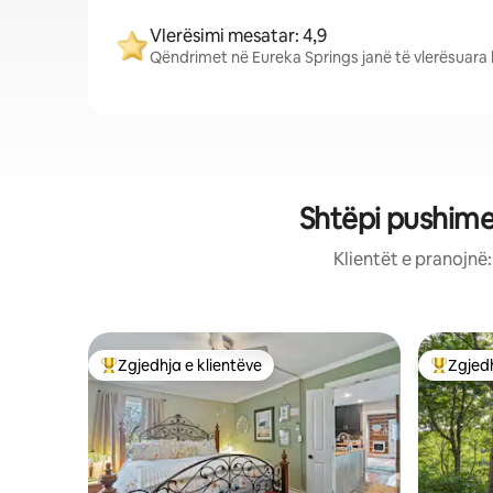
Vlerësimi mesatar: 4,9
Qëndrimet në Eureka Springs janë të vlerësuara l
Shtëpi pushime
Klientët e pranojnë
Zgjedhja e klientëve
Zgjedh
Më të mirat e zgjedhjeve të klientëve
Më të mi