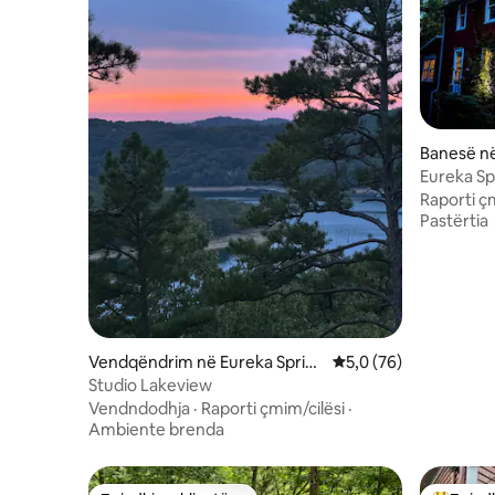
Banesë në
Eureka Spr
filxhan
Raporti ç
Pastërtia
Vendqëndrim në Eureka Sprin
Vlerësimi mesatar 5,0
5,0 (76)
gs
Studio Lakeview
Vendndodhja
·
Raporti çmim/cilësi
·
Ambiente brenda