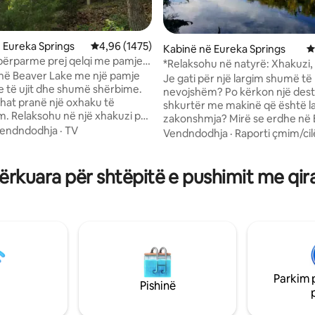
nga 5, 108 vlerësime
 Eureka Springs
Vlerësimi mesatar 4,96 nga 5, 1475 vlerësime
4,96 (1475)
Kabinë në Eureka Springs
V
përparme prej qelqi me pamje
*Relaksohu në natyrë: Xhakuzi,
 nga liqeni
në Beaver Lake me një pamje
dhe hyrje në lumë
Je gati për një largim shumë të
 të ujit dhe shumë shërbime.
nevojshëm? Po kërkon një dest
ehat pranë një oxhaku të
shkurtër me makinë që është l
. Relaksohu në një xhakuzi për
zakonshmja? Mirë se erdhe në
a me qirinj (jo vaskë me
endndodhja
·
TV
Springs dhe White River Valley
Vendndodhja
·
Raporti çmim/cil
zh) me pamje nga peizazhi i
Lozha luksoze moderne, buzë 
zark. Bie në gjumë në
qasje në lumë dhe ekologjike ë
t king size Sleep Number me
rkuara për shtëpitë e pushimit me qir
vendosur në një rrugë private 
stëku, ndërsa sodit yjet dhe
Luginën e Lumit të Bardhë e rr
pemëve përmes frontoneve prej
nga natyra dhe vetëm hapa dre
të lumit të bardhë. Kemi të gjit
uzhinë të plotë me enë dhe
komoditetet moderne që të du
 Tarifa për kafshët shtëpiake:
një pushim relaksues... prandaj 
enin e parë; 25 $ për qenin e
frymë pak ajër të pastër, rigje
simumi 2. Nuk lejohen macet
shijo pushimet e qeta që merit
Parkim 
Pishinë