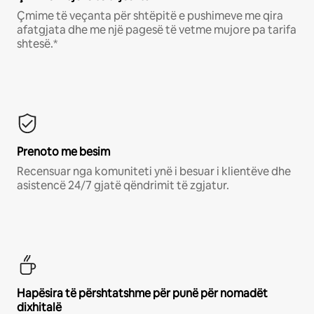
Çmime të veçanta për shtëpitë e pushimeve me qira
afatgjata dhe me një pagesë të vetme mujore pa tarifa
shtesë.*
Prenoto me besim
Recensuar nga komuniteti ynë i besuar i klientëve dhe
asistencë 24/7 gjatë qëndrimit të zgjatur.
Hapësira të përshtatshme për punë për nomadët
dixhitalë