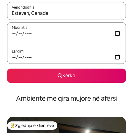
Vendndodhja
Kur rezultatet të jenë të disponueshme, lëviz me butonat e shig
Mbërritja
Largimi
Kërko
Ambiente me qira mujore në afërsi
Zgjedhja e klientëve
Më të mirat e zgjedhjeve të klientëve