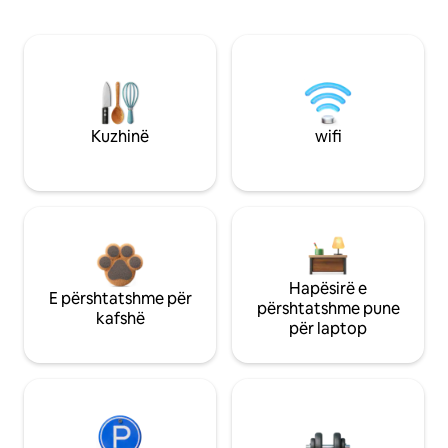
Kuzhinë
wifi
Hapësirë e
E përshtatshme për
përshtatshme pune
kafshë
për laptop