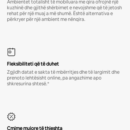
Ambientet totalisht të mobiluara me qira ofrojnë një
kuzhinë dhe gjithë shërbimet e nevojshme që të jetosh
rehat për një muaj a më shumë. Është alternativa e
përkryer për një ambient me nënqira.
Fleksibiliteti që të duhet
Zgjidh datat e sakta të mbërritjes dhe të largimit dhe
prenoto lehtësisht online, pa angazhime apo
shkresurina shtesë.*
Çmime mujore të thjeshta