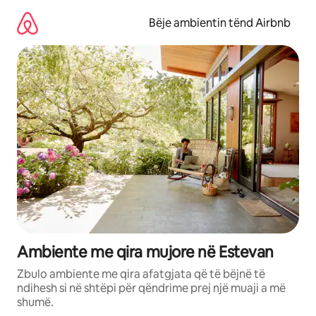
Kalo
te
Bëje ambientin tënd Airbnb
përmbajtja
Ambiente me qira mujore në Estevan
Zbulo ambiente me qira afatgjata që të bëjnë të
ndihesh si në shtëpi për qëndrime prej një muaji a më
shumë.