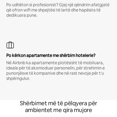
Po udhëton si profesionist? Gjej një qëndrim afatgjatë
që ofron wifi me shpejtësi të lartë dhe hapësira të
dedikuara pune.
Po kërkon apartamente me shërbim hotelerie?
Në Airbnb ka apartamente plotësisht të mobiluara,
ideale për të akomoduar personelin, për strehimin e
punonjësve të kompanive dhe në rast nevoje për t'u
shpërngulur.
Shërbimet më të pëlqyera për
ambientet me qira mujore