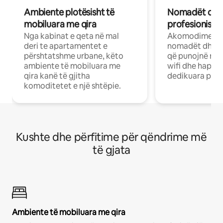
Ambiente plotësisht të
Nomadët dixh
mobiluara me qira
profesionistët
Nga kabinat e qeta në mal
Akomodime të 
deri te apartamentet e
nomadët dhe pr
përshtatshme urbane, këto
që punojnë në 
ambiente të mobiluara me
wifi dhe hapësi
qira kanë të gjitha
dedikuara pune
komoditetet e një shtëpie.
Kushte dhe përfitime për qëndrime më
të gjata
Ambiente të mobiluara me qira