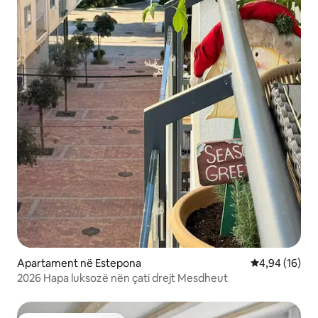
Apartament në Estepona
Vlerësimi mes
4,94 (16)
2026 Hapa luksozë nën çati drejt Mesdheut