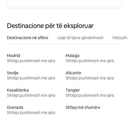
Destinacione për të eksploruar
Destinacione në afërsi
Lloje të tjera qëndrimesh
Peizazhe
Madrid
Malaga
Shtëpi pushimesh me qira
Shtëpi pushimesh me qira
Sevilje
Alicante
Shtëpi pushimesh me qira
Shtëpi pushimesh me qira
Kasablanka
Tangier
Shtëpi pushimesh me qira
Shtëpi pushimesh me qira
Granada
Shfaq më shumë
Shtëpi pushimesh me qira