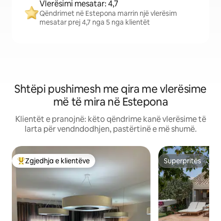
Vlerësimi mesatar: 4,7
Qëndrimet në Estepona marrin një vlerësim
mesatar prej 4,7 nga 5 nga klientët
Shtëpi pushimesh me qira me vlerësime
më të mira në Estepona
Klientët e pranojnë: këto qëndrime kanë vlerësime të
larta për vendndodhjen, pastërtinë e më shumë.
Zgjedhja e klientëve
Superpritës
Më të mirat e zgjedhjeve të klientëve
Superpritës