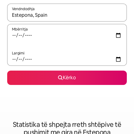
Vendndodhja
Kur rezultatet të jenë të disponueshme, lëviz me butonat e shig
Mbërritja
Largimi
Kërko
Statistika të shpejta rreth shtëpive të
pushimit me qira në Estepona