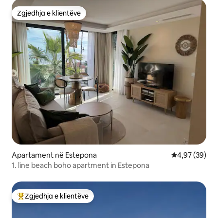
Zgjedhja e klientëve
Zgjedhja e klientëve
Apartament në Estepona
Vlerësimi mes
4,97 (39)
1. line beach boho apartment in Estepona
Zgjedhja e klientëve
Më të mirat e zgjedhjeve të klientëve