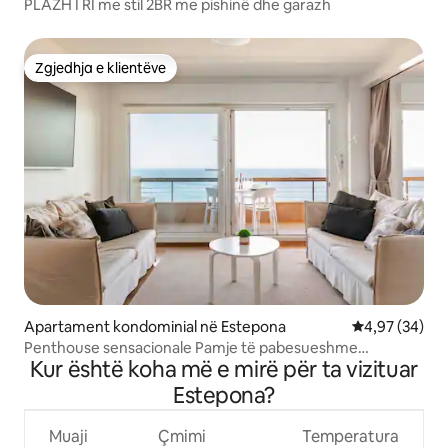
PLAZH I RI me stil 2BR me pishinë dhe garazh
Zgjedhja e klientëve
Zgjedhja e klientëve
Apartament kondominial në Estepona
Vlerësimi mes
4,97 (34)
Penthouse sensacionale Pamje të pabesueshme
Kur është koha më e mirë për ta vizituar
FreeParking
Estepona?
Muaji
Çmimi
Temperatura