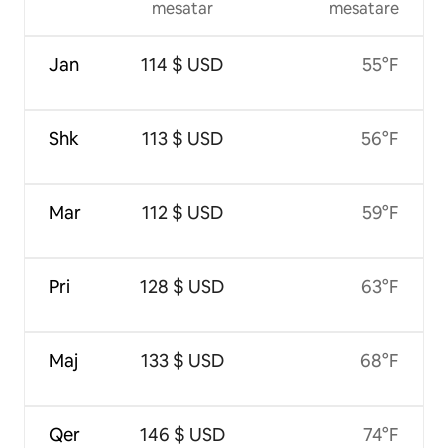
mesatar
mesatare
Jan
114 $ USD
55°F
Shk
113 $ USD
56°F
Mar
112 $ USD
59°F
Pri
128 $ USD
63°F
Maj
133 $ USD
68°F
Qer
146 $ USD
74°F