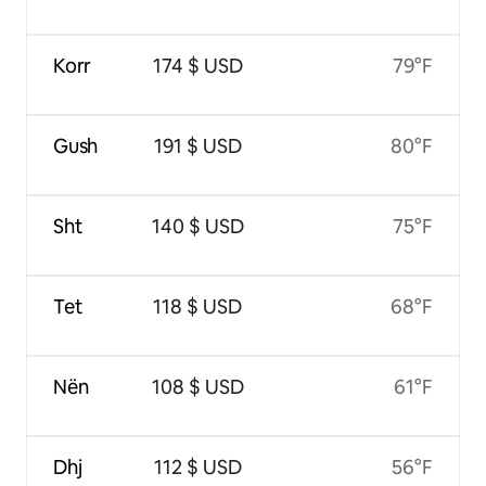
Korr
174 $ USD
79°F
Gush
191 $ USD
80°F
Sht
140 $ USD
75°F
Tet
118 $ USD
68°F
Nën
108 $ USD
61°F
Dhj
112 $ USD
56°F