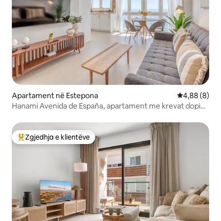
Apartament në Estepona
Vlerësimi me
4,88 (8)
Hanami Avenida de España, apartament me krevat dopio
"queen"...
Zgjedhja e klientëve
Më të mirat e zgjedhjeve të klientëve