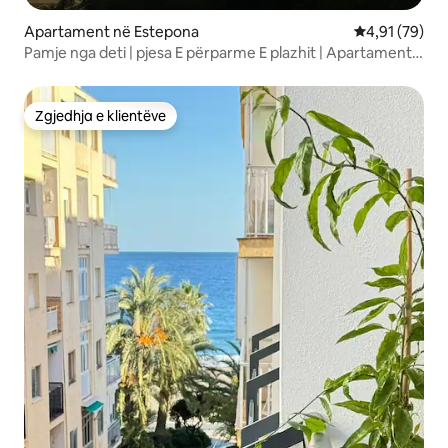
Apartament në Estepona
Vlerësimi mes
4,91 (79)
Pamje nga deti | pjesa E përparme E plazhit | Apartament i
rehatshëm me 2 krevate
Zgjedhja e klientëve
Zgjedhja e klientëve