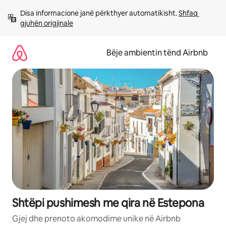
Kalo
Disa informacione janë përkthyer automatikisht. 
Shfaq 
te
gjuhën origjinale
përmbajtja
Bëje ambientin tënd Airbnb
Shtëpi pushimesh me qira në Estepona
Gjej dhe prenoto akomodime unike në Airbnb