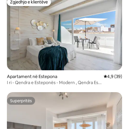
Zgjedhja e klientëve
Zgjedhja e klientëve
Apartament në Estepona
Vlerësimi me
4,9 (39)
I ri - Qendra e Esteponës - Modern , Qendra Es...
Superpritës
Superpritës