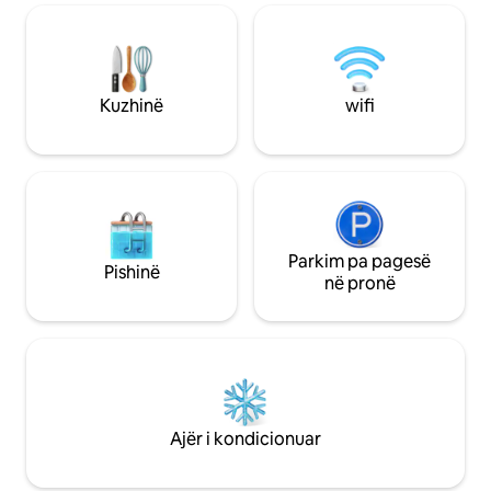
rritur. Recensionet tona e thonë më
mirë. Qëndrime të zgjatura dimërore
(janar-mars) të disponueshme për ata
që duan të shijojnë një ritëm më të
ngadaltë jete. Mos ngurro të na
Kuzhinë
wifi
kontaktosh për më shumë detaje.
Parkim pa pagesë
Pishinë
në pronë
Ajër i kondicionuar