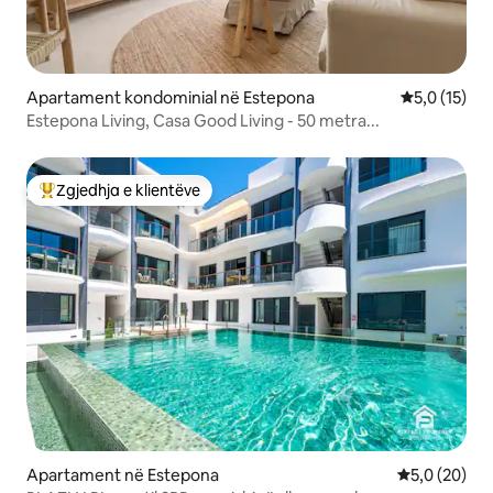
Apartament kondominial në Estepona
Vlerësimi me
5,0 (15)
Estepona Living, Casa Good Living - 50 metra...
Zgjedhja e klientëve
Më të mirat e zgjedhjeve të klientëve
Apartament në Estepona
Vlerësimi me
5,0 (20)