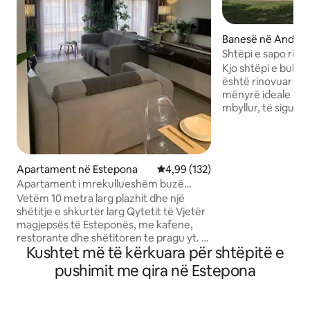
Banesë në Andalu
Shtëpi e sapo rino
vendndodhje e sh
Kjo shtëpi e buku
është rinovuar rishtas. E ven
mënyrë ideale në 
mbyllur, të sigurt 
pronë në qendër o
dhe qasje të lehtë 
duhet. Restorante
dyqanet ushqimore
Apartament në Estepona
Vlerësimi mesatar 4,99 nga 5, 1
4,99 (132)
distancë ecjeje. E përkryer për familjet,
Apartament i mrekullueshëm buzë
entuziastët e golfi
plazhit në qytetin Estepona
Vetëm 10 metra larg plazhit dhe një
kërkon një pushim rel
shëtitje e shkurtër larg Qytetit të Vjetër
siguruar një qënd
magjepsës të Esteponës, me kafene,
të gjithë banorët d
restorante dhe shëtitoren te pragu yt. I
dhe muzika e lartë
Kushtet më të kërkuara për shtëpitë e
vendosur në katin e 5-të me qasje me
ndaluara. Vetëm f
ashensor, ky apartament i rinovuar
pushimit me qira në Estepona
rishtazi është projektuar për rehati dhe
cilësi. Ballkonet Juliet në të dyja dhomat
sjellin dritë dhe ajër deti. Ideale për 2 të