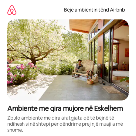
Kalo
te
Bëje ambientin tënd Airbnb
përmbajtja
Ambiente me qira mujore në Eskelhem
Zbulo ambiente me qira afatgjata që të bëjnë të
ndihesh si në shtëpi për qëndrime prej një muaji a më
shumë.