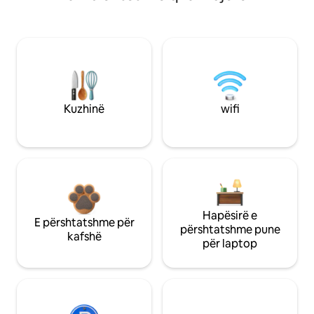
Kuzhinë
wifi
Hapësirë e
E përshtatshme për
përshtatshme pune
kafshë
për laptop