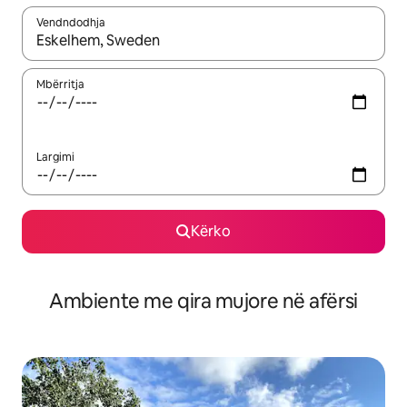
Vendndodhja
Kur rezultatet të jenë të disponueshme, lëviz me butonat e shig
Mbërritja
Largimi
Kërko
Ambiente me qira mujore në afërsi