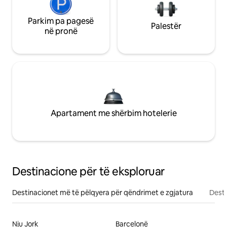
Parkim pa pagesë
Palestër
në pronë
Apartament me shërbim hotelerie
Destinacione për të eksploruar
Destinacionet më të pëlqyera për qëndrimet e zgjatura
Desti
Nju Jork
Barcelonë