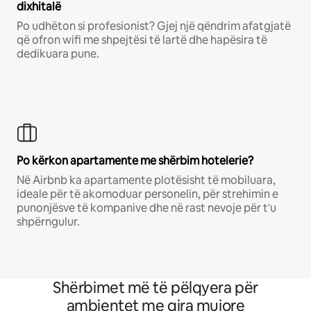
dixhitalë
Po udhëton si profesionist? Gjej një qëndrim afatgjatë
që ofron wifi me shpejtësi të lartë dhe hapësira të
dedikuara pune.
Po kërkon apartamente me shërbim hotelerie?
Në Airbnb ka apartamente plotësisht të mobiluara,
ideale për të akomoduar personelin, për strehimin e
punonjësve të kompanive dhe në rast nevoje për t'u
shpërngulur.
Shërbimet më të pëlqyera për
ambientet me qira mujore