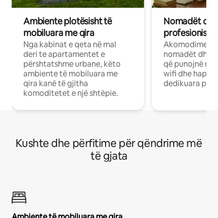
Ambiente plotësisht të
Nomadët dixh
mobiluara me qira
profesionistët
Nga kabinat e qeta në mal
Akomodime të 
deri te apartamentet e
nomadët dhe pr
përshtatshme urbane, këto
që punojnë në 
ambiente të mobiluara me
wifi dhe hapësi
qira kanë të gjitha
dedikuara pune
komoditetet e një shtëpie.
Kushte dhe përfitime për qëndrime më
të gjata
Ambiente të mobiluara me qira