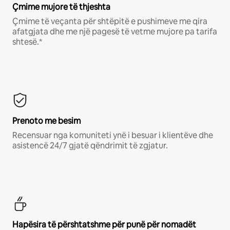
Çmime mujore të thjeshta
Çmime të veçanta për shtëpitë e pushimeve me qira
afatgjata dhe me një pagesë të vetme mujore pa tarifa
shtesë.*
Prenoto me besim
Recensuar nga komuniteti ynë i besuar i klientëve dhe
asistencë 24/7 gjatë qëndrimit të zgjatur.
Hapësira të përshtatshme për punë për nomadët