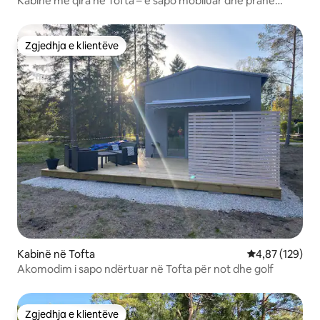
Kabinë me qira në Tofta – e sapo mobiluar dhe pranë
plazhit
Zgjedhja e klientëve
Zgjedhja e klientëve
Kabinë në Tofta
Vlerësimi mesa
4,87 (129)
Akomodim i sapo ndërtuar në Tofta për not dhe golf
Zgjedhja e klientëve