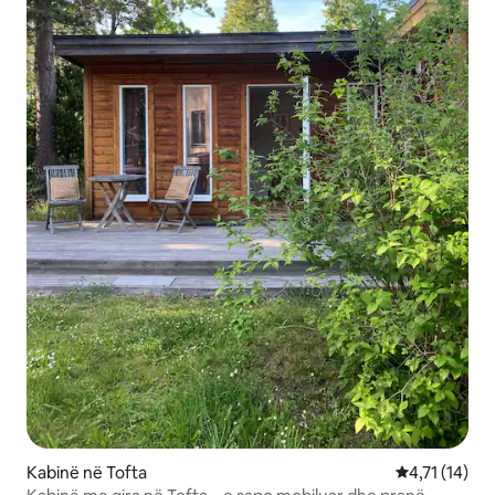
Kabinë në Tofta
Vlerësimi mes
4,71 (14)