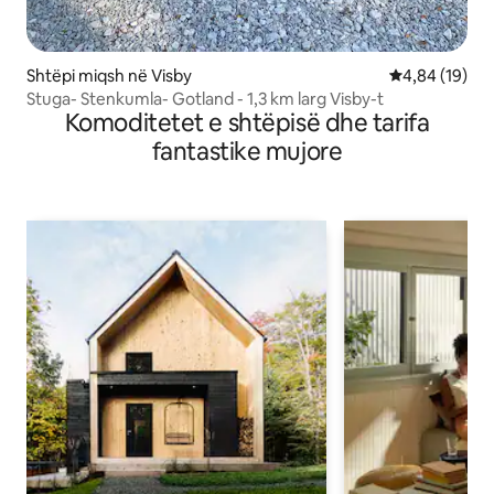
Shtëpi miqsh në Visby
Vlerësimi mes
4,84 (19)
Stuga- Stenkumla- Gotland - 1,3 km larg Visby-t
Komoditetet e shtëpisë dhe tarifa
fantastike mujore