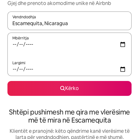
Gjej dhe prenoto akomodime unike në Airbnb
Vendndodhja
Kur rezultatet të jenë të disponueshme, lëviz me butonat e shig
Mbërritja
Largimi
Kërko
Shtëpi pushimesh me qira me vlerësime
më të mira në Escamequita
Klientët e pranojnë: këto qëndrime kanë vlerësime të
larta për vendndodhjen, pastërtinë e më shumë.