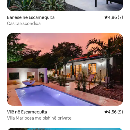
Banesë në Escamequita
Vlerësimi me
4,86 (7)
Casita Escondida
Vilë në Escamequita
Vlerësimi me
4,56 (9)
Villa Mariposa me pishinë private