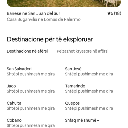
Banesë në San Juan del Sur
Vlerësimi 
5 (18)
Casa Buganvilia në Lomas de Palermo
Destinacione për të eksploruar
Destinacione në afërsi
Peizazhet kryesore në afërsi
San Salvadori
San José
Shtëpi pushimesh me qira
Shtëpi pushimesh me qira
Jaco
Tamarindo
Shtëpi pushimesh me qira
Shtëpi pushimesh me qira
Cahuita
Quepos
Shtëpi pushimesh me qira
Shtëpi pushimesh me qira
Cobano
Shfaq më shumë
Shtëpi pushimesh me qira