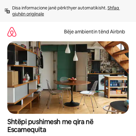
Kalo
Disa informacione janë përkthyer automatikisht. 
Shfaq 
te
gjuhën origjinale
përmbajtja
Bëje ambientin tënd Airbnb
Shtëpi pushimesh me qira në
Escamequita