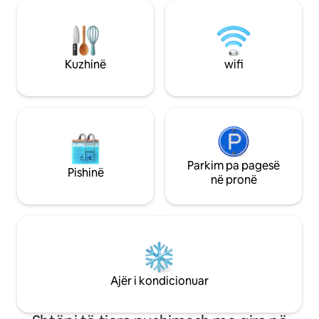
kabllo. Internet i
pabesueshme, por ato thjesht nuk mund
diellore rezervë. Si
ta bëjnë këtë drejtësi të pronës. Pamjet
dhe mirëmbajtja di
e Vilës Diamante janë thjesht të
qëndrimin tënd t
pakrahasueshme. Më shumë se një ish
Pishinë me ujë të k
vizitor tani është fqinji im. Mendoj se kjo i
Kuzhinë
wifi
pingpongu, vetëm d
thotë të gjitha. Rekomando 4x4 SUV
Parkim pa pagesë
Pishinë
në pronë
Ajër i kondicionuar