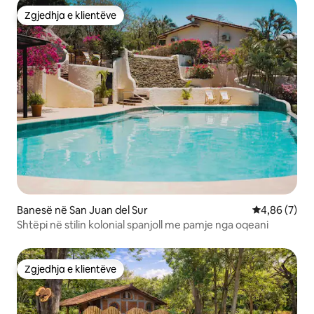
Zgjedhja e klientëve
Zgjedhja e klientëve
Banesë në San Juan del Sur
Vlerësimi me
4,86 (7)
Shtëpi në stilin kolonial spanjoll me pamje nga oqeani
Zgjedhja e klientëve
Zgjedhja e klientëve