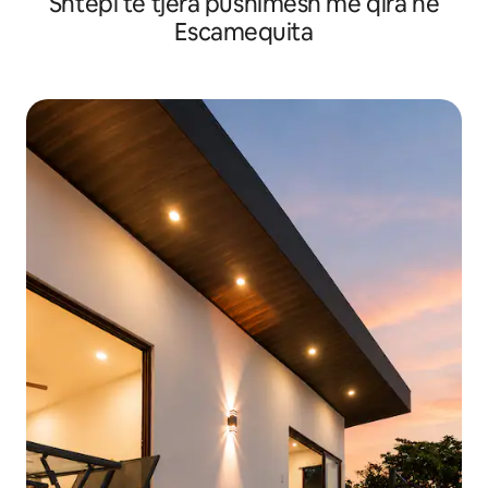
Shtëpi të tjera pushimesh me qira në
Escamequita