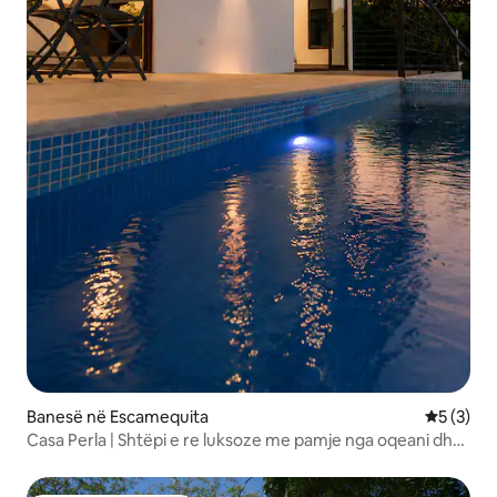
Banesë në Escamequita
Vlerësimi
5 (3)
Casa Perla | Shtëpi e re luksoze me pamje nga oqeani dhe
pishinë