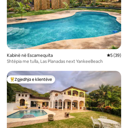
Kabinë në Escamequita
Vlerësimi 
5 (39)
Shtëpia me tulla, Las Planadas next YankeeBeach
Zgjedhja e klientëve
Më të mirat e zgjedhjeve të klientëve