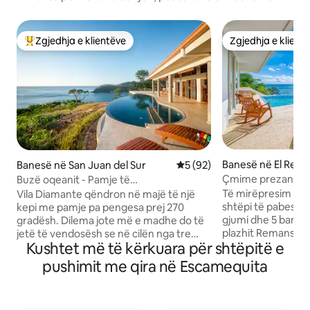
Zgjedhja e klientëve
Zgjedhja e klient
Më të mirat e zgjedhjeve të klientëve
Zgjedhja e klient
Banesë në El Rem
Banesë në San Juan del Sur
Vlerësimi mesatar 5 nga 5, 
5 (92)
Çmime prezantimi!
Buzë oqeanit - Pamje të
jashtëzakonshme
jashtëzakonshme
Të mirëpresim të 
Vila Diamante qëndron në majë të një
shtëpi të pabesu
kepi me pamje pa pengesa prej 270
gjumi dhe 5 banja,
gradësh. Dilema jote më e madhe do të
plazhit Remanso! 4 dhoma gjumi kanë
jetë të vendosësh se në cilën nga tre
Kushtet më të kërkuara për shtëpitë e
pamje të drejtpërd
pamjet mahnitëse do të përqendrohesh:
Krevatet janë jash
bregdetin dramatik të jugut, oqeanin e
pushimit me qira në Escamequita
rehatshme dhe të 
hapur dhe përzierjen e tij magjepsëse të
të përmirësuar. Televizorë inteligjentë
bluzit, ose valët që përplasen në plazhin
4k në të gjithë sh
Remanso. Po, fotografitë janë të