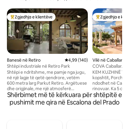
Zgjedhja e klientëve
Zgjedhja e klie
Më të mirat e zgjedhjeve të klientëve
Më të mirat e zgj
Banesë në Retiro
Vlerësimi mesatar 4,99 nga 5, 1
4,99 (140)
Vilë në Caballar
Shtëpi industriale në Retiro Park
COVA Caballar. Ko
perëndime të buk
Shtëpi e ndritshme, me pamje nga jugu,
KEM KUZHINË TË 
në një lagje të qetë qendrore, vetëm
kopshtit, Porche dhe
600 metra larg Parkut Retiro. Argëtuese
ndodhet në Caballa
dhe origjinale, me një atmosferë
rinovuar. Ka 5 dho
Shërbimet më të kërkuara për shtëpitë e
industriale, kjo shtëpi 160 m² ka shumë
mëdha të pajisura
dritë natyrale, një kopsht të vogël dhe
verandë, 2 dhoma 
pushimit me qira në Escalona del Prado
një vend parkimi privat. Në katin e
3 banja, një tualet dhe 
poshtëm ka një kuzhinë të madhe me
km nga Turégano.
plan të hapur, dhomë ngrënieje dhe
pranë vendeve si 
dhomë ndenjjeje (rreth 70 m² / 750 sq
Granja, Pedraza, V
ft), me ngrohje nën dysheme dhe ajër të
Capital. Konsumi i nënshtrohet