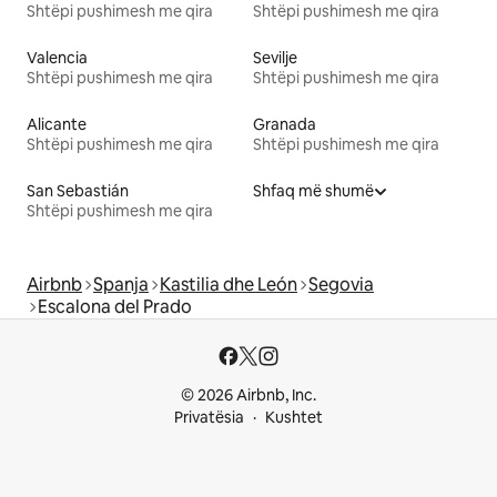
Shtëpi pushimesh me qira
Shtëpi pushimesh me qira
Valencia
Sevilje
Shtëpi pushimesh me qira
Shtëpi pushimesh me qira
Alicante
Granada
Shtëpi pushimesh me qira
Shtëpi pushimesh me qira
San Sebastián
Shfaq më shumë
Shtëpi pushimesh me qira
Airbnb
Spanja
Kastilia dhe León
Segovia
Escalona del Prado
© 2026 Airbnb, Inc.
Privatësia
Kushtet