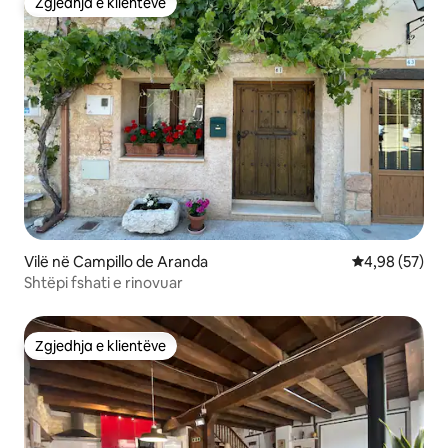
Zgjedhja e klientëve
Zgjedhja e klientëve
Vilë në Campillo de Aranda
Vlerësimi mes
4,98 (57)
Shtëpi fshati e rinovuar
Zgjedhja e klientëve
Zgjedhja e klientëve