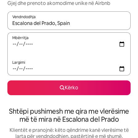
Gjej dhe prenoto akomodime unike në Airbnb
Vendndodhja
Kur rezultatet të jenë të disponueshme, lëviz me butonat e shig
Mbërritja
Largimi
Kërko
Shtëpi pushimesh me qira me vlerësime
më të mira në Escalona del Prado
Klientët e pranojnë: këto qëndrime kanë vlerësime të
larta për vendndodhjen, pastërtinë e më shumë.