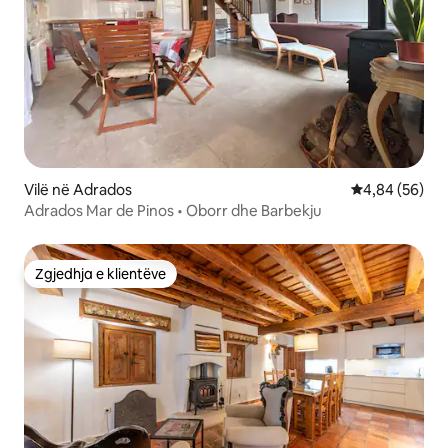
Vilë në Adrados
Vlerësimi mes
4,84 (56)
Adrados Mar de Pinos • Oborr dhe Barbekju
Zgjedhja e klientëve
Zgjedhja e klientëve