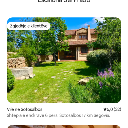
çift.
Zgjedhja e klientëve
Zgjedhja e klientëve
Vilë në Sotosalbos
Vlerësimi me
5,0 (32)
Shtëpia e ëndrrave 6 pers. Sotosalbos 17 km Segovia.