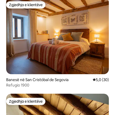
Zgjedhja e klientëve
Zgjedhja e klientëve
Banesë në San Cristóbal de Segovia
Vlerësimi me
5,0 (30)
Refugio 1900
Zgjedhja e klientëve
Zgjedhja e klientëve