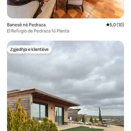
Banesë në Pedraza
Vlerësimi me
5,0 (10)
El Refugio de Pedraza 1ű Planta
Zgjedhja e klientëve
Zgjedhja e klientëve