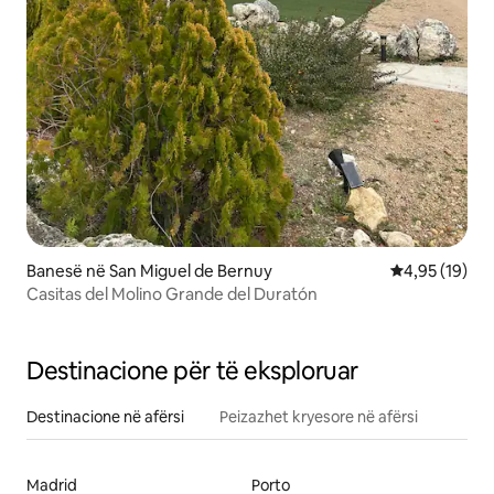
Banesë në San Miguel de Bernuy
Vlerësimi mes
4,95 (19)
Casitas del Molino Grande del Duratón
Destinacione për të eksploruar
Destinacione në afërsi
Peizazhet kryesore në afërsi
Madrid
Porto