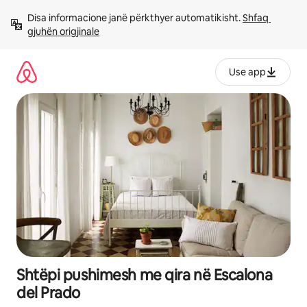
Kalo
Disa informacione janë përkthyer automatikisht. 
Shfaq 
te
gjuhën origjinale
përmbajtja
Use app
Shtëpi pushimesh me qira në Escalona
del Prado