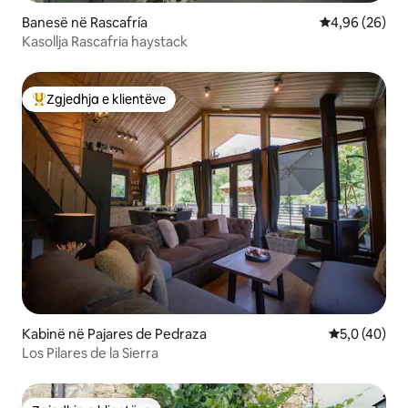
Banesë në Rascafría
Vlerësimi mes
4,96 (26)
Kasollja Rascafria haystack
Zgjedhja e klientëve
Më të mirat e zgjedhjeve të klientëve
Kabinë në Pajares de Pedraza
Vlerësimi me
5,0 (40)
Los Pilares de la Sierra