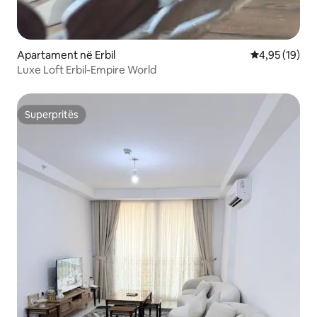
Apartament në Erbil
Vlerësimi mes
4,95 (19)
Luxe Loft Erbil-Empire World
Superpritës
Superpritës