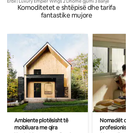
Erbil | Luxury Empier Wings 2 Dhomë gjumi 3 Banjë
Komoditetet e shtëpisë dhe tarifa
fantastike mujore
Ambiente plotësisht të
Nomadët dixh
mobiluara me qira
profesionistët