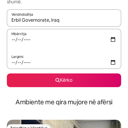
shumë.
Vendndodhja
Kur rezultatet të jenë të disponueshme, lëviz me butonat e shig
Mbërritja
Largimi
Kërko
Ambiente me qira mujore në afërsi