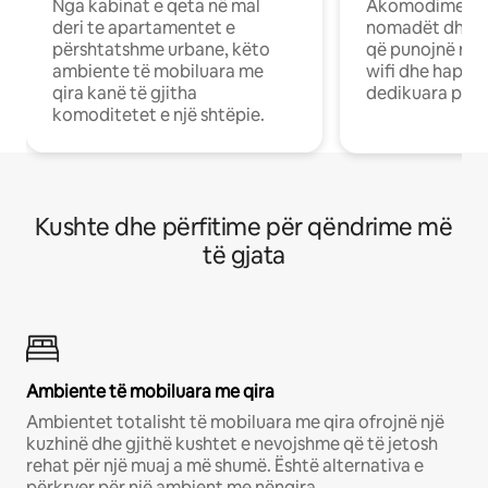
Nga kabinat e qeta në mal
Akomodime të 
deri te apartamentet e
nomadët dhe pr
përshtatshme urbane, këto
që punojnë në 
ambiente të mobiluara me
wifi dhe hapësi
qira kanë të gjitha
dedikuara pune
komoditetet e një shtëpie.
Kushte dhe përfitime për qëndrime më
të gjata
Ambiente të mobiluara me qira
Ambientet totalisht të mobiluara me qira ofrojnë një
kuzhinë dhe gjithë kushtet e nevojshme që të jetosh
rehat për një muaj a më shumë. Është alternativa e
përkryer për një ambient me nënqira.