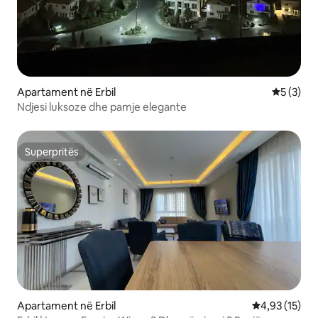
Apartament në Erbil
Vlerësimi
5 (3)
Ndjesi luksoze dhe pamje elegante
Superpritës
Superpritës
Apartament në Erbil
Vlerësimi mes
4,93 (15)