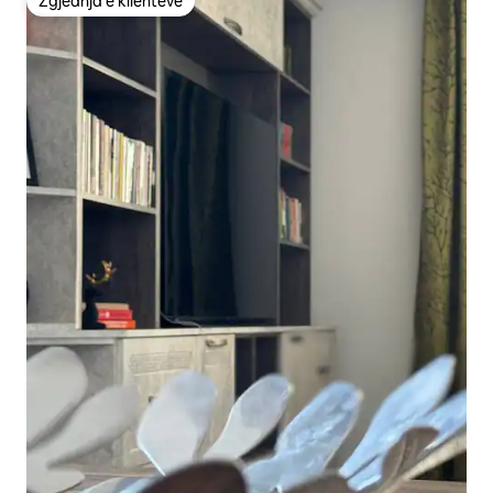
Zgjedhja e klientëve
Zgjedhja e klientëve