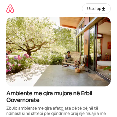
Kalo
te
Use app
përmbajtja
Ambiente me qira mujore në Erbil
Governorate
Zbulo ambiente me qira afatgjata që të bëjnë të
ndihesh si në shtëpi për qëndrime prej një muaji a më