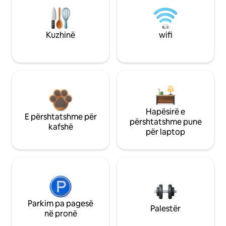
Kuzhinë
wifi
Hapësirë e
E përshtatshme për
përshtatshme pune
kafshë
për laptop
Parkim pa pagesë
Palestër
në pronë