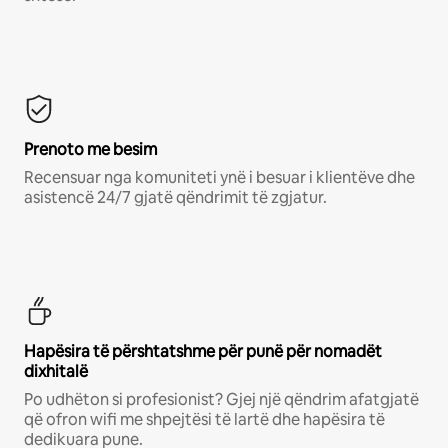
Prenoto me besim
Recensuar nga komuniteti ynë i besuar i klientëve dhe
asistencë 24/7 gjatë qëndrimit të zgjatur.
Hapësira të përshtatshme për punë për nomadët
dixhitalë
Po udhëton si profesionist? Gjej një qëndrim afatgjatë
që ofron wifi me shpejtësi të lartë dhe hapësira të
dedikuara pune.