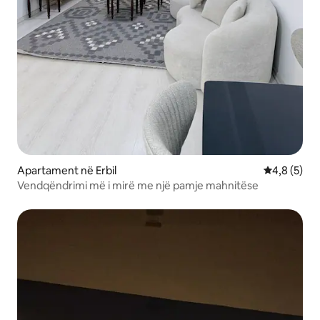
Apartament në Erbil
Vlerësimi m
4,8 (5)
Vendqëndrimi më i mirë me një pamje mahnitëse