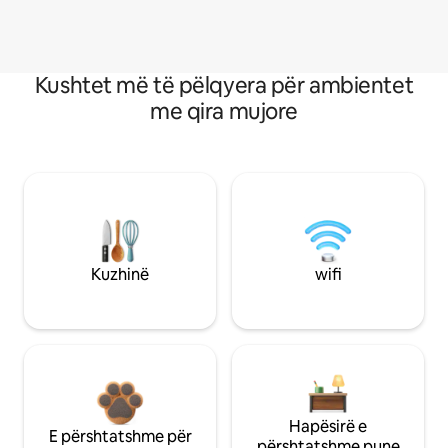
Kushtet më të pëlqyera për ambientet
me qira mujore
Kuzhinë
wifi
Hapësirë e
E përshtatshme për
përshtatshme pune