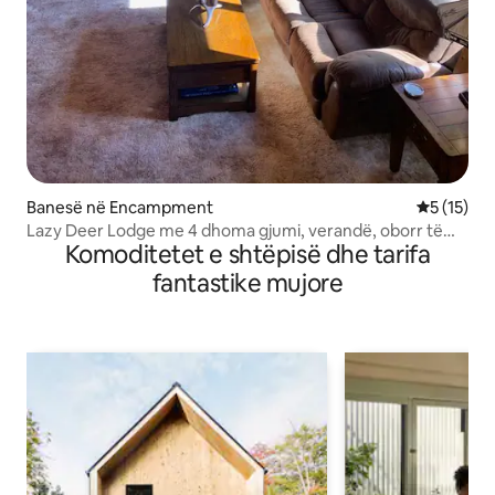
Banesë në Encampment
Vlerësimi 
5 (15)
Lazy Deer Lodge me 4 dhoma gjumi, verandë, oborr të
Komoditetet e shtëpisë dhe tarifa
madh, tavolinë bilardoje
fantastike mujore