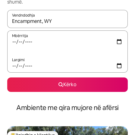
shumë.
Vendndodhja
Kur rezultatet të jenë të disponueshme, lëviz me butonat e shig
Mbërritja
Largimi
Kërko
Ambiente me qira mujore në afërsi