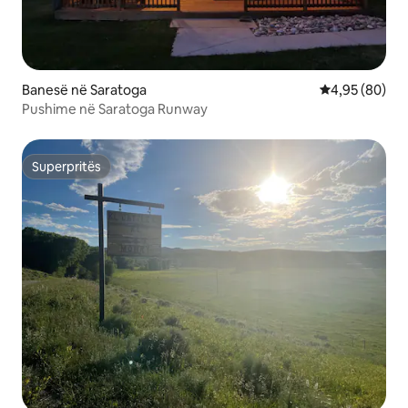
Banesë në Saratoga
Vlerësimi mes
4,95 (80)
Pushime në Saratoga Runway
Superpritës
Superpritës