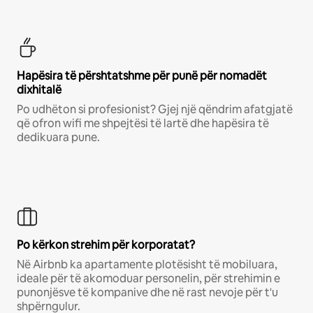
Hapësira të përshtatshme për punë për nomadët
dixhitalë
Po udhëton si profesionist? Gjej një qëndrim afatgjatë
që ofron wifi me shpejtësi të lartë dhe hapësira të
dedikuara pune.
Po kërkon strehim për korporatat?
Në Airbnb ka apartamente plotësisht të mobiluara,
ideale për të akomoduar personelin, për strehimin e
punonjësve të kompanive dhe në rast nevoje për t'u
shpërngulur.