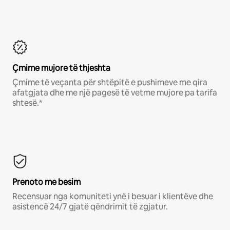
Çmime mujore të thjeshta
Çmime të veçanta për shtëpitë e pushimeve me qira
afatgjata dhe me një pagesë të vetme mujore pa tarifa
shtesë.*
Prenoto me besim
Recensuar nga komuniteti ynë i besuar i klientëve dhe
asistencë 24/7 gjatë qëndrimit të zgjatur.