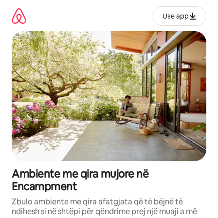
Kalo
te
Use app
përmbajtja
Ambiente me qira mujore në
Encampment
Zbulo ambiente me qira afatgjata që të bëjnë të
ndihesh si në shtëpi për qëndrime prej një muaji a më