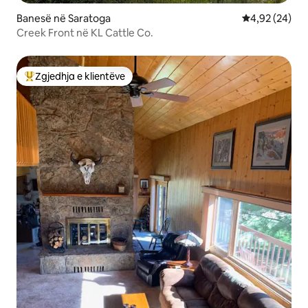
Banesë në Saratoga
Vlerësimi mes
4,92 (24)
Creek Front në KL Cattle Co.
Zgjedhja e klientëve
Më të mirat e zgjedhjeve të klientëve