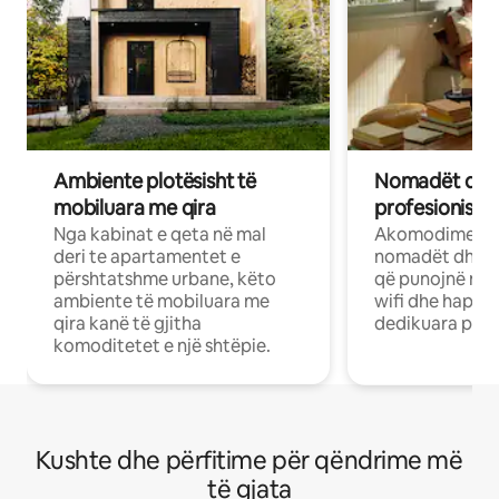
Ambiente plotësisht të
Nomadët dixh
mobiluara me qira
profesionistët
Nga kabinat e qeta në mal
Akomodime të 
deri te apartamentet e
nomadët dhe pr
përshtatshme urbane, këto
që punojnë në 
ambiente të mobiluara me
wifi dhe hapësi
qira kanë të gjitha
dedikuara pune
komoditetet e një shtëpie.
Kushte dhe përfitime për qëndrime më
të gjata