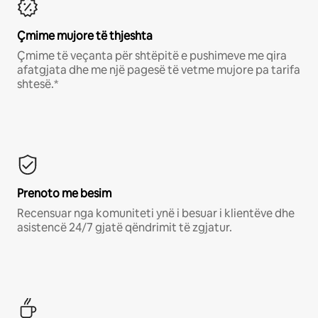
Çmime mujore të thjeshta
Çmime të veçanta për shtëpitë e pushimeve me qira
afatgjata dhe me një pagesë të vetme mujore pa tarifa
shtesë.*
Prenoto me besim
Recensuar nga komuniteti ynë i besuar i klientëve dhe
asistencë 24/7 gjatë qëndrimit të zgjatur.