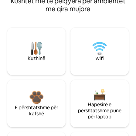
Kushtet më të pëlqyera për ambientet
me qira mujore
Kuzhinë
wifi
Hapësirë e
E përshtatshme për
përshtatshme pune
kafshë
për laptop