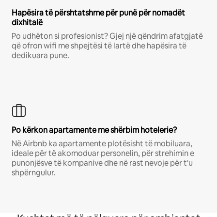
Hapësira të përshtatshme për punë për nomadët
dixhitalë
Po udhëton si profesionist? Gjej një qëndrim afatgjatë
që ofron wifi me shpejtësi të lartë dhe hapësira të
dedikuara pune.
Po kërkon apartamente me shërbim hotelerie?
Në Airbnb ka apartamente plotësisht të mobiluara,
ideale për të akomoduar personelin, për strehimin e
punonjësve të kompanive dhe në rast nevoje për t'u
shpërngulur.