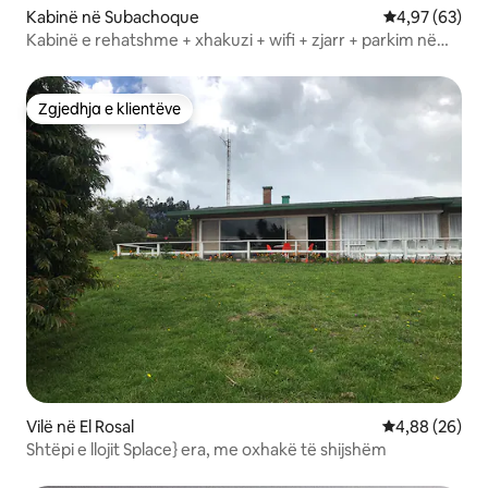
Kabinë në Subachoque
Vlerësimi mes
4,97 (63)
Kabinë e rehatshme + xhakuzi + wifi + zjarr + parkim në
Subachoque
Zgjedhja e klientëve
Zgjedhja e klientëve
Vilë në El Rosal
Vlerësimi mes
4,88 (26)
Shtëpi e llojit Splace} era, me oxhakë të shijshëm