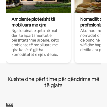
Ambiente plotësisht të
Nomadët dixh
mobiluara me qira
profesionistët
Nga kabinat e qeta në mal
Akomodime të 
deri te apartamentet e
nomadët dhe pr
përshtatshme urbane, këto
që punojnë në 
ambiente të mobiluara me
wifi dhe hapësi
qira kanë të gjitha
dedikuara pune
komoditetet e një shtëpie.
Kushte dhe përfitime për qëndrime më
të gjata