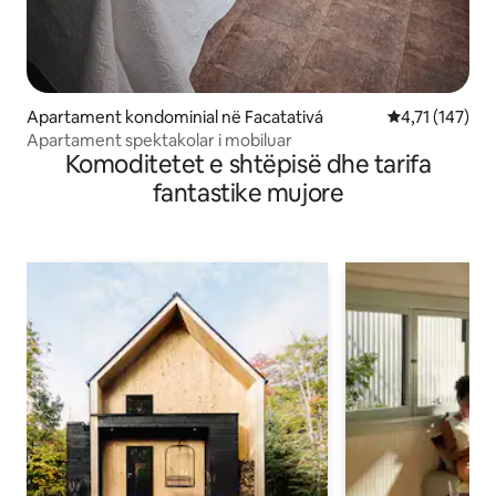
Apartament kondominial në Facatativá
Vlerësimi mesa
4,71 (147)
Apartament spektakolar i mobiluar
Komoditetet e shtëpisë dhe tarifa
fantastike mujore