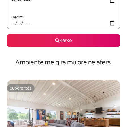
Largimi
Kërko
Ambiente me qira mujore në afërsi
Superpritës
Superpritës