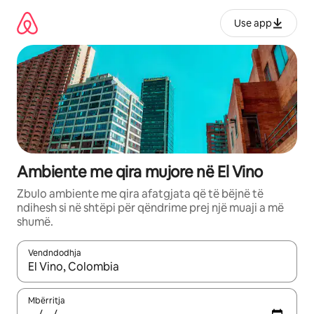
Kalo
te
Use app
përmbajtja
Ambiente me qira mujore në El Vino
Zbulo ambiente me qira afatgjata që të bëjnë të
ndihesh si në shtëpi për qëndrime prej një muaji a më
shumë.
Vendndodhja
Kur rezultatet të jenë të disponueshme, lëviz me butonat e shig
Mbërritja