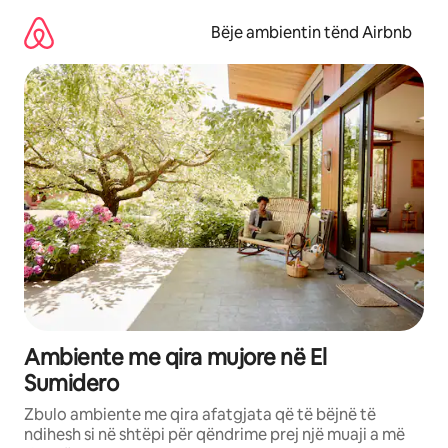
Kalo
te
Bëje ambientin tënd Airbnb
përmbajtja
Ambiente me qira mujore në El
Sumidero
Zbulo ambiente me qira afatgjata që të bëjnë të
ndihesh si në shtëpi për qëndrime prej një muaji a më