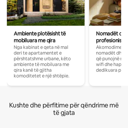
Ambiente plotësisht të
Nomadët dixh
mobiluara me qira
profesionistët
Nga kabinat e qeta në mal
Akomodime të 
deri te apartamentet e
nomadët dhe pr
përshtatshme urbane, këto
që punojnë në 
ambiente të mobiluara me
wifi dhe hapësi
qira kanë të gjitha
dedikuara pune
komoditetet e një shtëpie.
Kushte dhe përfitime për qëndrime më
të gjata