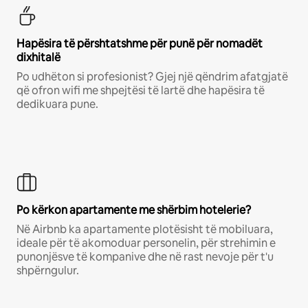
Hapësira të përshtatshme për punë për nomadët
dixhitalë
Po udhëton si profesionist? Gjej një qëndrim afatgjatë
që ofron wifi me shpejtësi të lartë dhe hapësira të
dedikuara pune.
Po kërkon apartamente me shërbim hotelerie?
Në Airbnb ka apartamente plotësisht të mobiluara,
ideale për të akomoduar personelin, për strehimin e
punonjësve të kompanive dhe në rast nevoje për t'u
shpërngulur.