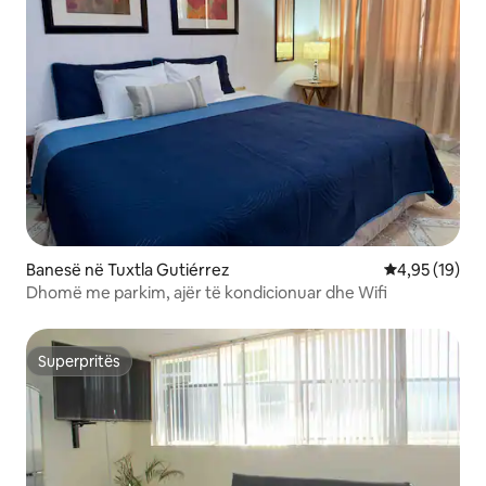
Banesë në Tuxtla Gutiérrez
Vlerësimi mes
4,95 (19)
Dhomë me parkim, ajër të kondicionuar dhe Wifi
Superpritës
Superpritës