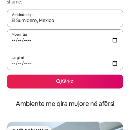
shumë.
Vendndodhja
Kur rezultatet të jenë të disponueshme, lëviz me butonat e shig
Mbërritja
Largimi
Kërko
Ambiente me qira mujore në afërsi