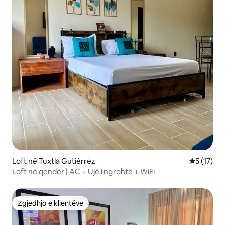
Loft në Tuxtla Gutiérrez
Vlerësimi 
5 (17)
Loft në qendër | AC + Ujë i ngrohtë + WiFi
Zgjedhja e klientëve
Zgjedhja e klientëve