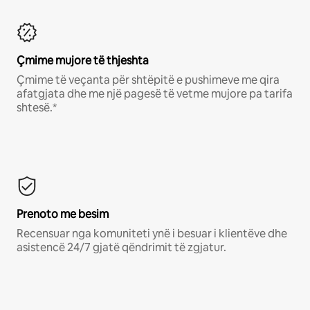
Çmime mujore të thjeshta
Çmime të veçanta për shtëpitë e pushimeve me qira
afatgjata dhe me një pagesë të vetme mujore pa tarifa
shtesë.*
Prenoto me besim
Recensuar nga komuniteti ynë i besuar i klientëve dhe
asistencë 24/7 gjatë qëndrimit të zgjatur.