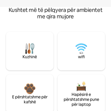
Kushtet më të pëlqyera për ambientet
me qira mujore
Kuzhinë
wifi
Hapësirë e
E përshtatshme për
përshtatshme pune
kafshë
për laptop