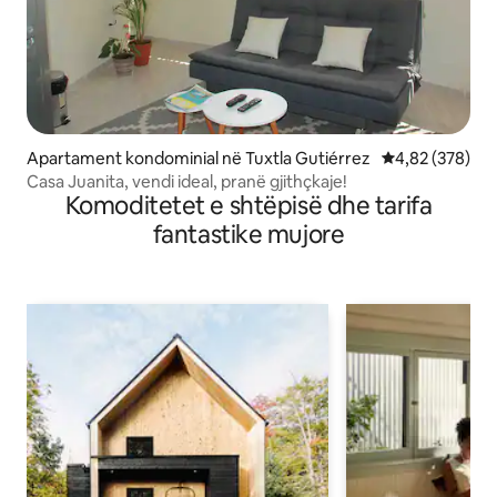
Apartament kondominial në Tuxtla Gutiérrez
Vlerësimi mesa
4,82 (378)
Casa Juanita, vendi ideal, pranë gjithçkaje!
Komoditetet e shtëpisë dhe tarifa
fantastike mujore