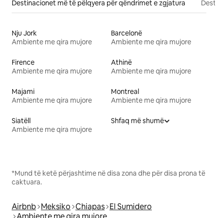
Destinacionet më të pëlqyera për qëndrimet e zgjatura
Desti
Nju Jork
Barcelonë
Ambiente me qira mujore
Ambiente me qira mujore
Firence
Athinë
Ambiente me qira mujore
Ambiente me qira mujore
Majami
Montreal
Ambiente me qira mujore
Ambiente me qira mujore
Siatëll
Shfaq më shumë
Ambiente me qira mujore
*Mund të ketë përjashtime në disa zona dhe për disa prona të
caktuara.
Airbnb
Meksiko
Chiapas
El Sumidero
Ambiente me qira mujore