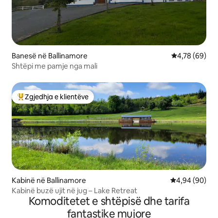
Banesë në Ballinamore
Vlerësimi mes
4,78 (69)
Shtëpi me pamje nga mali
Zgjedhja e klientëve
Më të mirat e zgjedhjeve të klientëve
Kabinë në Ballinamore
Vlerësimi mes
4,94 (90)
Kabinë buzë ujit në jug – Lake Retreat
Komoditetet e shtëpisë dhe tarifa
fantastike mujore