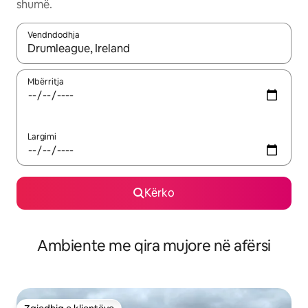
shumë.
Vendndodhja
Kur rezultatet të jenë të disponueshme, lëviz me butonat e shig
Mbërritja
Largimi
Kërko
Ambiente me qira mujore në afërsi