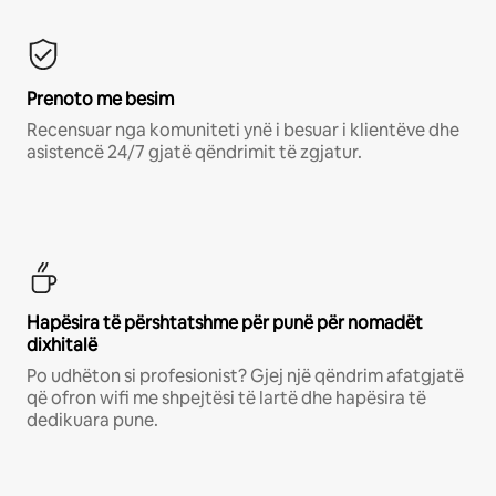
Prenoto me besim
Recensuar nga komuniteti ynë i besuar i klientëve dhe
asistencë 24/7 gjatë qëndrimit të zgjatur.
Hapësira të përshtatshme për punë për nomadët
dixhitalë
Po udhëton si profesionist? Gjej një qëndrim afatgjatë
që ofron wifi me shpejtësi të lartë dhe hapësira të
dedikuara pune.