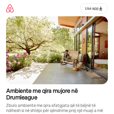
Kalo
te
Use app
përmbajtja
Ambiente me qira mujore në
Drumleague
Zbulo ambiente me qira afatgjata që të bëjnë të
ndihesh si në shtëpi për qëndrime prej një muaji a më