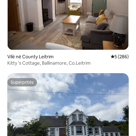
Vilë në County Leitrim
Vlerësimi m
5 (286)
Kitty 's Cottage, Ballinamore, Co.Leitrim
Superpritës
Superpritës