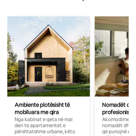
Ambiente plotësisht të
Nomadët dixh
mobiluara me qira
profesionistët
Nga kabinat e qeta në mal
Akomodime të 
deri te apartamentet e
nomadët dhe pr
përshtatshme urbane, këto
që punojnë në 