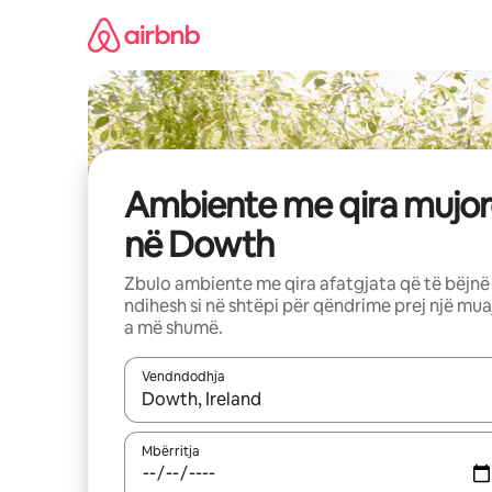
Kalo
te
përmbajtja
Ambiente me qira mujor
në Dowth
Zbulo ambiente me qira afatgjata që të bëjnë
ndihesh si në shtëpi për qëndrime prej një mua
a më shumë.
Vendndodhja
Kur rezultatet të jenë të disponueshme, lëviz me 
Mbërritja