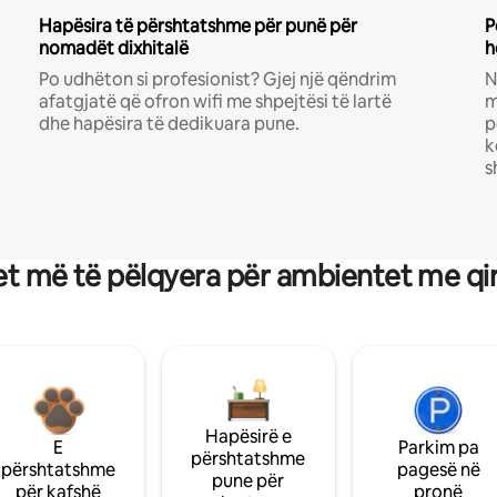
Hapësira të përshtatshme për punë për
P
nomadët dixhitalë
h
Po udhëton si profesionist? Gjej një qëndrim
N
afatgjatë që ofron wifi me shpejtësi të lartë
m
dhe hapësira të dedikuara pune.
p
k
s
t më të pëlqyera për ambientet me qi
Hapësirë e
E
Parkim pa
përshtatshme
përshtatshme
pagesë në
pune për
për kafshë
pronë