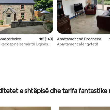
 nga 5, 29 vlerësime
onasterboice
Vlerësimi mesatar 5 nga 5, 143 vlerësime
5 (143)
Apartament në Drogheda
ti Redgap në zemër të luginës
Apartament afër qytetit
tetet e shtëpisë dhe tarifa fantastike