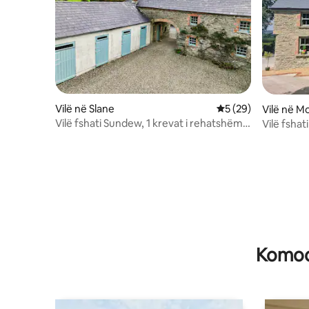
Vilë në Slane
Vlerësimi mesatar 5
5 (29)
Vilë në M
Vilë fshati Sundew, 1 krevat i rehatshëm,
Vilë fsha
pranë Slane & Newgrange
Boyne
Komodi