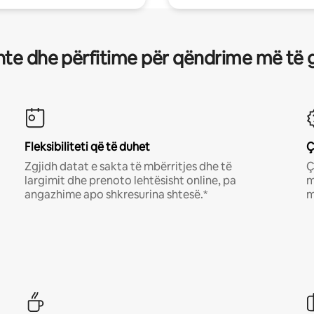
te dhe përfitime për qëndrime më të 
Fleksibiliteti që të duhet
Ç
Zgjidh datat e sakta të mbërritjes dhe të
Ç
largimit dhe prenoto lehtësisht online, pa
m
angazhime apo shkresurina shtesë.*
m