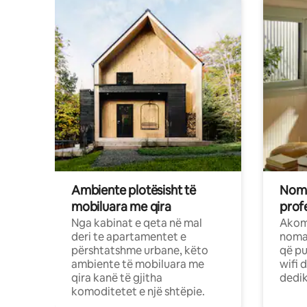
Ambiente plotësisht të
Noma
mobiluara me qira
profe
Nga kabinat e qeta në mal
Akom
deri te apartamentet e
nomad
përshtatshme urbane, këto
që pu
ambiente të mobiluara me
wifi 
qira kanë të gjitha
dedik
komoditetet e një shtëpie.