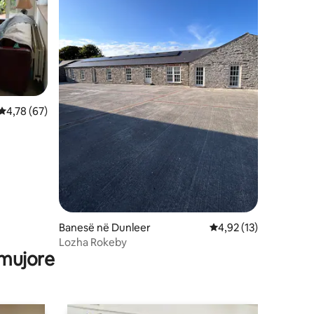
Vlerësimi mesatar 4,78 nga 5, 67 vlerësime
4,78 (67)
Banesë në Dunleer
Vlerësimi mesatar 4,9
4,92 (13)
Lozha Rokeby
 mujore