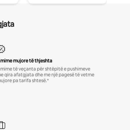
gjata
mime mujore të thjeshta
mime të veçanta për shtëpitë e pushimeve
e qira afatgjata dhe me një pagesë të vetme
ujore pa tarifa shtesë.*