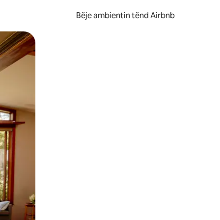
Bëje ambientin tënd Airbnb
ëvizur ekranin.