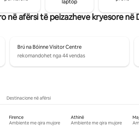
laptop
o në afërsi të peizazheve kryesore në
Brú na Bóinne Visitor Centre
rekomandohet nga 44 vendas
Destinacione në afërsi
Firence
Athinë
Ma
Ambiente me qira mujore
Ambiente me qira mujore
Am