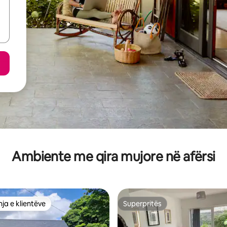
Ambiente me qira mujore në afërsi
ja e klientëve
Superpritës
rat e zgjedhjeve të klientëve
Superpritës