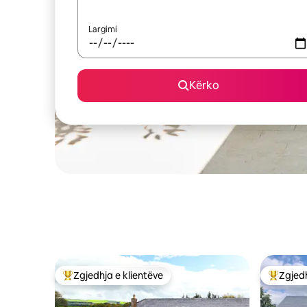
Largimi
Kërko
Zgjedhja e klientëve
Zgjedh
Më të mirat e zgjedhjeve të klientëve
Më të mi