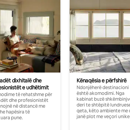
dët dixhitalë dhe
Kënaqësia e përfshirë
sionistët e udhëtimit
Ndonjëherë destinacioni
është akomodimi. Nga
odime të rehatshme për
kabinat buzë shkëmbinjv
ët dhe profesionistët
deri te shtëpitë lundrues
nojnë në distancë me
qeta, këto ambiente me 
dhe hapësira të
janë plot me veçori unike
uara pune.