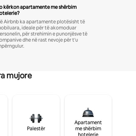
o kërkon apartamente me shërbim
otelerie?
ë Airbnb ka apartamente plotësisht të
obiluara, ideale për të akomoduar
ersonelin, për strehimin e punonjësve të
ompanive dhe në rast nevoje për t'u
hpërngulur.
ra mujore
Apartament
Palestër
me shërbim
hotelerie