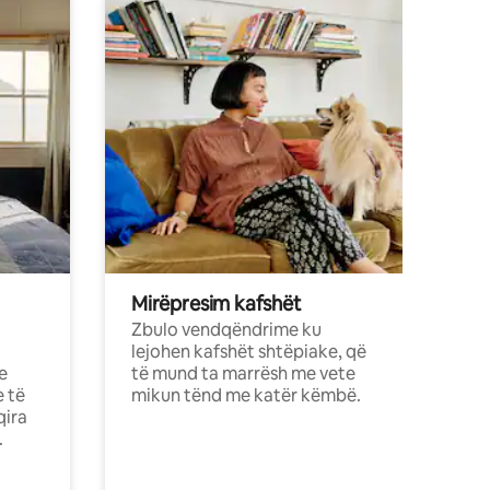
Mirëpresim kafshët
Zbulo vendqëndrime ku
lejohen kafshët shtëpiake, që
e
të mund ta marrësh me vete
e të
mikun tënd me katër këmbë.
qira
.