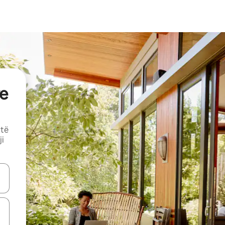
e
 të
ji
butonat e shigjetave lart e poshtë ose eksploro duke prekur ose duke l